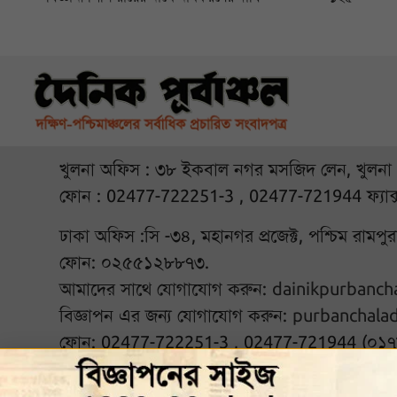
খুলনা অফিস : ৩৮ ইকবাল নগর মসজিদ লেন, খুলনা
ফোন : 02477-722251-3 , 02477-721944 ফ্যাক
ঢাকা অফিস :সি -৩৪, মহানগর প্রজেক্ট, পশ্চিম রামপ
ফোন: ০২৫৫১২৮৮৭৩.
আমাদের সাথে যোগাযোগ করুন:
dainikpurbanc
বিজ্ঞাপন এর জন্য যোগাযোগ করুন:
purbanchala
ফোন: 02477-722251-3 , 02477-721944 (০১
আমাদের সঙ্গে থাকুন :