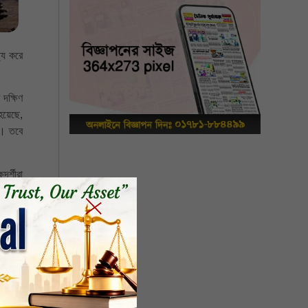
্য করে
 দক্ষিণ
হয়েছে,
ি। তবে
র্শীরা
জোরদার
ায় পুরো
।