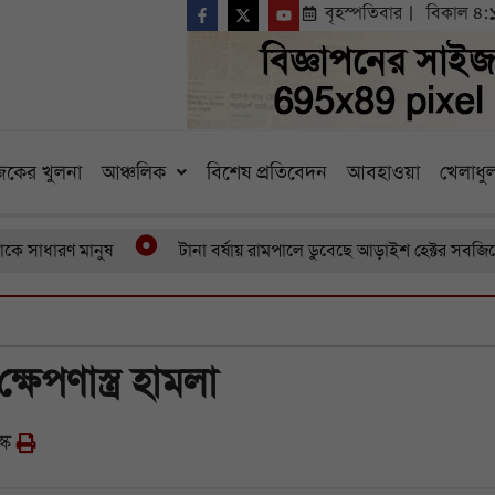
বৃহস্পতিবার
বিকাল ৪:
কের খুলনা
আঞ্চলিক
বিশেষ প্রতিবেদন
আবহাওয়া
খেলাধুল
ারণ মানুষ
টানা বর্ষায় রামপালে ডুবেছে আড়াইশ হেক্টর সবজিক্ষেত 
েপণাস্ত্র হামলা
্ক