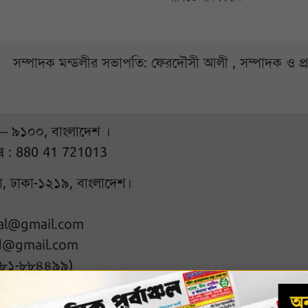
সম্পাদক মন্ডলীর সভাপতি: ফেরদৌসী আলী , সম্পাদক ও প
 – ৯১০০, বাংলাদেশ ।
্স : 880 41 721013
ুরা, ঢাকা-১২১৯, বাংলাদেশ।
hal@gmail.com
d@gmail.com
৭৮১-৮৮৪৪৯৯)