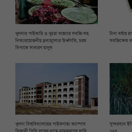
খুলনার পাইকারি ও খুচরা বাজারে সবজি-সহ
টানা বর্ষায় 
নিত্যপ্রয়োজনীয় দ্রব্যমূল্যের ঊর্ধ্বগতি, চরম
সবজিক্ষেত 
বিপাকে সাধারণ মানুষ
খুলনা বিশ্ববিদ্যালয়ের পাইকগাছা ক্যাম্পাস
সুন্দরবনে ইত
বিজ্ঞানী পিসি রায়ের নামে নামকরণের দাবি
১২৫