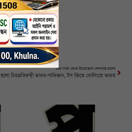
ফের গাজা থেকে ইসরায়েলে ক্ষেপণাস্ত্র হামলা
লো চিরপ্রতিদ্বন্দ্বী ভারত-পাকিস্তান, টস জিতে বোলিংয়ে ভারত