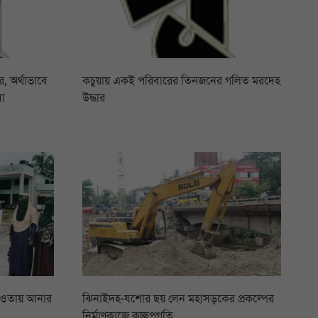
 অর্থাভাবে
কচুয়ায় একই পরিবারের তিনজনের গলিত মরদেহ
বা
উদ্ধার
আওতায় আনার
ঝিনাইদহ-যশোর ছয় লেন মহাসড়কের প্রকল্পের
নির্মাণকাজে কচ্ছপগতি