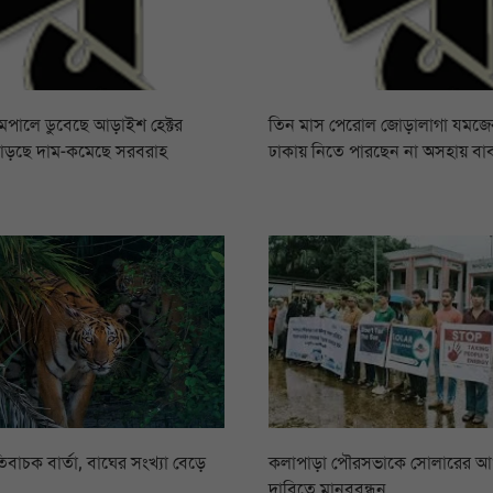
রামপালে ডুবেছে আড়াইশ হেক্টর
তিন মাস পেরোল জোড়ালাগা যমজের,
বাড়ছে দাম-কমেছে সরবরাহ
ঢাকায় নিতে পারছেন না অসহায় বা
িবাচক বার্তা, বাঘের সংখ্যা বেড়ে
কলাপাড়া পৌরসভাকে সোলারের 
দাবিতে মানববন্ধন