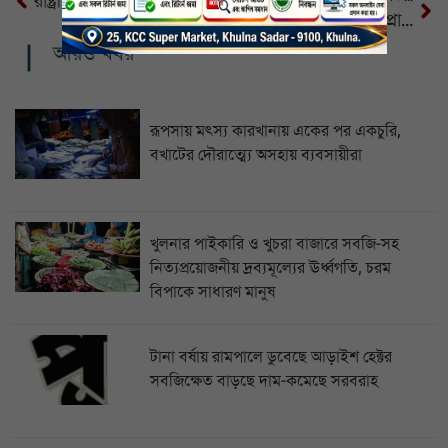
রাষ্ট্রীয় মর্যাদায় খালেদা জিয়ার দাফন সম্পন্ন
খুলনা-৩ আসনে ৩ স্বতন্ত্র প্রার্থীর মনোনয়ন বাতিল, বৈধ ৯ জন
আরও খবর
রূপসায় মৎস্য কারখানায় একের পর একচুরি,
বখাটের দৌরাত্ম্যে অসহায় ব্যবসায়ীরা
খুলনার পাইকারি ও খুচরা বাজারে সবজি-সহ
নিত্যপ্রয়োজনীয় দ্রব্যমূল্যের ঊর্ধ্বগতি, চরম
বিপাকে সাধারণ মানুষ
টানা বর্ষায় রামপালে ডুবেছে আড়াইশ হেক্টর
সবজিক্ষেত বাড়ছে দাম-কমেছে সরবরাহ