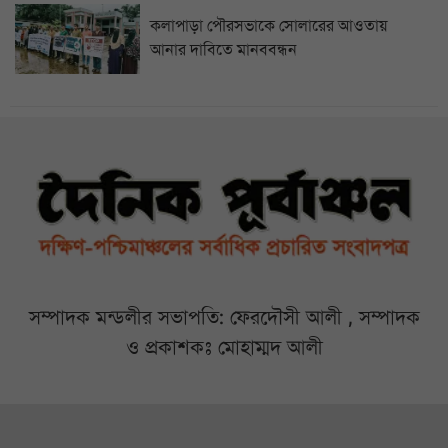
কলাপাড়া পৌরসভাকে সোলারের আওতায়
আনার দাবিতে মানববন্ধন
সম্পাদক মন্ডলীর সভাপতি: ফেরদৌসী আলী , সম্পাদক
ও প্রকাশকঃ মোহাম্মদ আলী