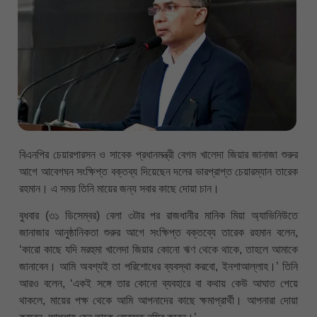
বিএনপির চেয়ারপারসন ও সাবেক প্রধানমন্ত্রী বেগম খালেদা জিয়ার জানাজা শুরুর
আগে আবেগঘন সংক্ষিপ্ত বক্তব্য দিয়েছেন দলের ভারপ্রাপ্ত চেয়ারম্যান তারেক
রহমান। এ সময় তিনি মায়ের জন্য সবার কাছে দোয়া চান।
বুধবার (৩১ ডিসেম্বর) বেলা ৩টার পর রাজধানীর মানিক মিয়া অ্যাভিনিউতে
জানাজার আনুষ্ঠানিকতা শুরুর আগে সংক্ষিপ্ত বক্তব্যে তারেক রহমান বলেন,
‘কারো কাছে যদি মরহুমা খালেদা জিয়ার কোনো ঋণ থেকে থাকে, তাহলে আমাকে
জানাবেন। আমি অবশ্যই তা পরিশোধের ব্যবস্থা করবো, ইনশাআল্লাহ।’ তিনি
আরও বলেন, ‘একই সঙ্গে তার কোনো ব্যবহারে বা কথায় কেউ আঘাত পেয়ে
থাকলে, মায়ের পক্ষ থেকে আমি আপনাদের কাছে ক্ষমাপ্রার্থী। আপনারা দোয়া