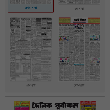
প্রথম-পাতা
২য়-পাতা
শেষ-পাতা
৩য়-পাতা