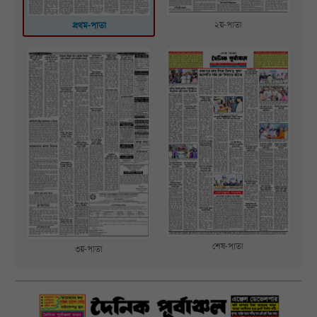
২য়-পাতা
প্রথম-পাতা
শেষ-পাতা
৩য়-পাতা