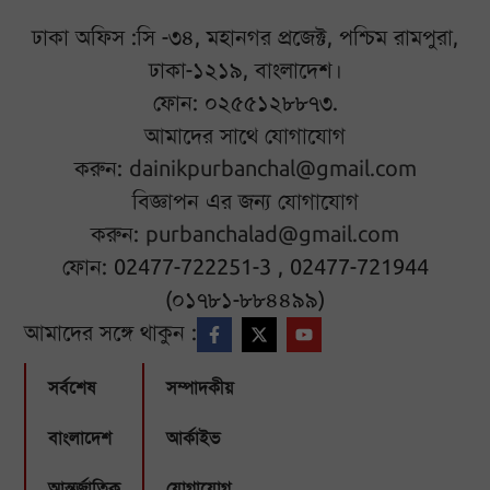
ঢাকা অফিস :সি -৩৪, মহানগর প্রজেক্ট, পশ্চিম রামপুরা,
ঢাকা-১২১৯, বাংলাদেশ।
ফোন: ০২৫৫১২৮৮৭৩.
আমাদের সাথে যোগাযোগ
করুন:
dainikpurbanchal@gmail.com
বিজ্ঞাপন এর জন্য যোগাযোগ
করুন:
purbanchalad@gmail.com
ফোন: 02477-722251-3 , 02477-721944
(০১৭৮১-৮৮৪৪৯৯)
আমাদের সঙ্গে থাকুন :
সর্বশেষ
সম্পাদকীয়
বাংলাদেশ
আর্কাইভ
আন্তর্জাতিক
যোগাযোগ