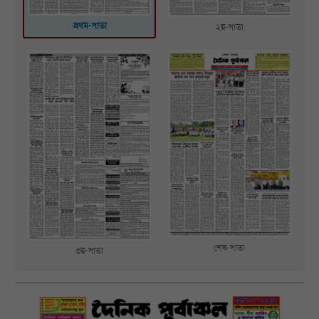
প্রথম-পাতা
২য়-পাতা
শেষ-পাতা
৩য়-পাতা