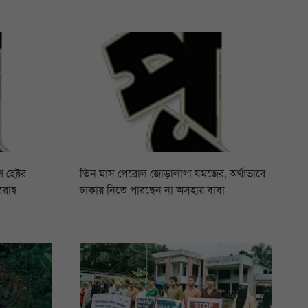
 হেক্টর
তিন মাস পেরোল জোড়ালাগা যমজের, অর্থাভাবে
বরাহ
ঢাকায় নিতে পারছেন না অসহায় বাবা