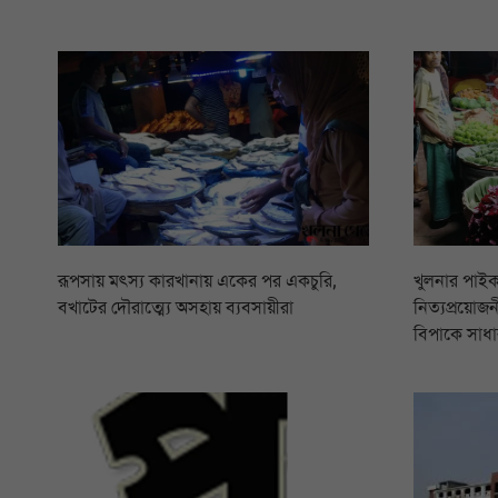
রূপসায় মৎস্য কারখানায় একের পর একচুরি,
খুলনার পাইক
বখাটের দৌরাত্ম্যে অসহায় ব্যবসায়ীরা
নিত্যপ্রয়োজনী
বিপাকে সাধা