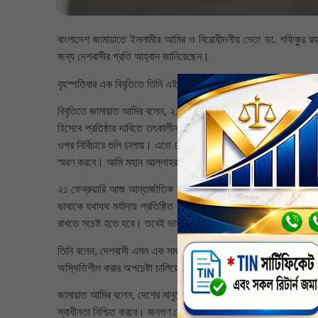
বাংলাদেশ জামায়াতে ইসলামীর আমির ও বিরোধীদলীয় নেতা ডা. শফিকুর রহমা
জন্য দেশবাসীর প্রতি আহ্বান জানিয়েছেন।
বৃহস্পতিবার এক বিবৃতিতে তিনি এই আহ্বান জানান।
বিবৃতিতে জামায়াত আমির বলেন, ২১ ফেব্রুয়ারি আমাদের গৌরবময় ‘আন্তর্জ
হিসেবে প্রতিষ্ঠার দাবিতে তৎকালীন শাসকগোষ্ঠীর বিরুদ্ধে ঐতিহাসিক আন্দ
ওপর নির্বিচারে গুলি চালায়। এতে ঢাকা বিশ্ববিদ্যালয়ের শিক্ষার্থীসহ অনেক
স্মরণ করবে। আমি মহান আল্লাহর কাছে তাদের রুহের মাগফেরাত কামনা 
২১ ফেব্রুয়ারি আজ আন্তর্জাতিক মাতৃভাষা দিবস হিসেবে স্বীকৃত- এটি ভাষ
ভাষাকে যথাযথ মর্যাদায় প্রতিষ্ঠিত করতে রাষ্ট্রীয় ও সামাজিক জীবনের সর
রাখতে সচেষ্ট হতে হবে। তবেই ভাষা আন্দোলনের শহীদদের স্বপ্ন বাস্তবায়
তিনি বলেন, দেশবাসী এমন এক সময়ে ভাষা দিবস পালন করতে যাচ্ছে, যখন 
অস্থিতিশীল করার অপচেষ্টা চালিয়ে যাচ্ছে। দেশবাসীকে ঐক্যবদ্ধভাবে এস
জামায়াত আমির বলেন, দেশের মানুষের প্রত্যাশা- নতুন প্রধানমন্ত্রী তার
স্বাধীনতা নিশ্চিত করবে। জনগণ যেন জানমাল ও ইজ্জত-আব্রুর নিরাপত্তা বজ