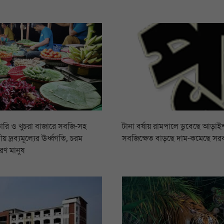
ারি ও খুচরা বাজারে সবজি-সহ
টানা বর্ষায় রামপালে ডুবেছে আড়াইশ
য় দ্রব্যমূল্যের ঊর্ধ্বগতি, চরম
সবজিক্ষেত বাড়ছে দাম-কমেছে সর
রণ মানুষ