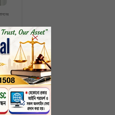
পালনের
ট্রভাষা
কারীদের
দ্ধাভরে
, বাংলা
ুরক্ষিত
 দেশকে
্রকাশের