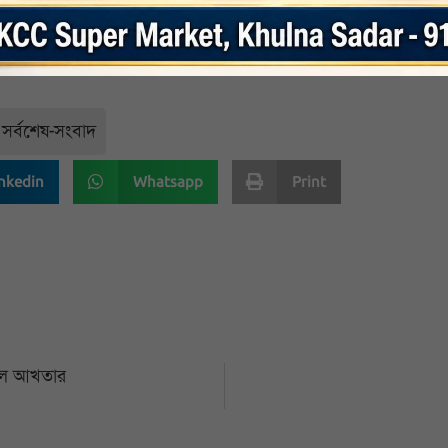
স’ উপলক্ষ্যে আলোচনা সভা ও দোয়ার আয়োজনের মাধ্যমে যথাযোগ্য মর্যাদায় দিবসটি পালনে
ন।
সর্বশেষ-সংবাদ
nkedin
Whatsapp
Print
ালে আখতার