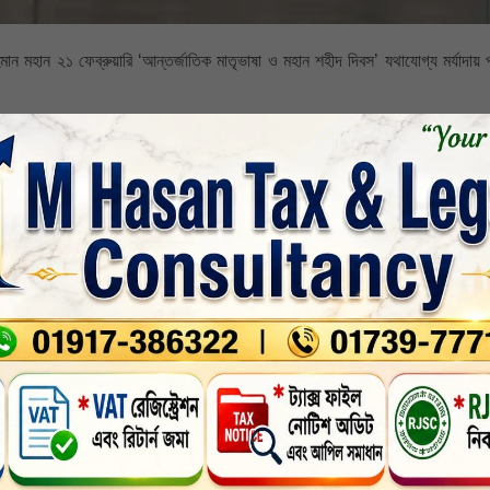
ন মহান ২১ ফেব্রুয়ারি ‘আন্তর্জাতিক মাতৃভাষা ও মহান শহীদ দিবস’ যথাযোগ্য মর্যাদায় 
াতিক মাতৃভাষা ও মহান শহীদ দিবস। ১৯৫২ সালে এ দেশের ছাত্র-যুবসমাজ বাংলা ভাষাকে রাষ্
োলন গড়ে তোলেন। আন্দোলন দমনে তৎকালীন রাষ্ট্রীয় আইনশৃঙ্খলা রক্ষাকারী বাহিনী মিছিল
েই শাহাদাত বরণ করেন। বাংলা ভাষার মর্যাদা প্রতিষ্ঠায় তাদের এই আত্মত্যাগ জাতি চিরদিন শ্র
করছি।
া শহীদদের প্রতি বৈশ্বিক সম্মান ও স্বীকৃতির প্রতীক উল্লেখ করে ডা. শফিকুর রহমান বলেন
্বস্তরে বাংলা ভাষার ব্যবহার নিশ্চিত করতে হবে। আমাদের ভাষা ও সংস্কৃতিকে সম্প্রসারণ ও স
িত হবে।
বিএনপির নেতৃত্বে নতুন সরকার প্রতিষ্ঠিত হয়েছে। তবে পতিত ফ্যাসিবাদের দোসররা এখনো
ব চক্রান্ত ও ষড়যন্ত্র মোকাবিলা করতে হবে।
েক রহমানের নেতৃত্বাধীন সরকার দেশে গণতন্ত্র, আইনের শাসন, মানবাধিকার, ভোটাধিকার ও মতপ
ায় রেখে নির্বিঘ্নে চলাফেরা করতে পারে, সে পরিবেশ নিশ্চিত করাও সরকারের দায়িত্ব।