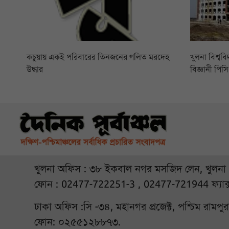
কচুয়ায় একই পরিবারের তিনজনের গলিত মরদেহ
খুলনা বিশ্বব
উদ্ধার
বিজ্ঞানী পি
খুলনা অফিস : ৩৮ ইকবাল নগর মসজিদ লেন, খুলনা
ফোন : 02477-722251-3 , 02477-721944 ফ্যাক
ঢাকা অফিস :সি -৩৪, মহানগর প্রজেক্ট, পশ্চিম রামপ
ফোন: ০২৫৫১২৮৮৭৩.