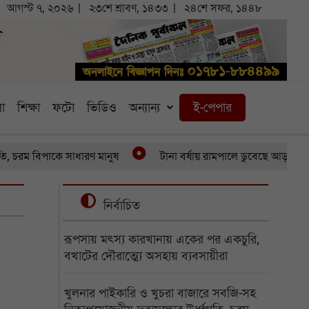
আগস্ট ৭, ২০২৬
২৩শে শ্রাবণ, ১৪৩৩
২৪শে সফর, ১৪৪৮
া
শিক্ষা
ফটো
ভিডিও
অন্যান্য
ই-পেপার
বিপাকে সাধারণ মানুষ
টানা বর্ষায় রামপালে ডুবেছে আড়াইশ হেক্টর স
নির্বাচিত
রূপসায় মৎস্য কারখানায় একের পর একচুরি,
বখাটের দৌরাত্ম্যে অসহায় ব্যবসায়ীরা
খুলনার পাইকারি ও খুচরা বাজারে সবজি-সহ