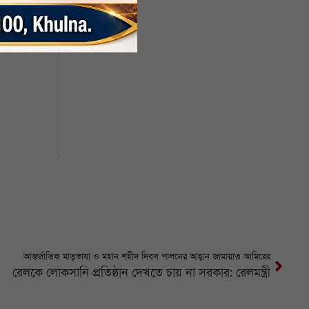
র জন্য
আন্তর্জাতিক মাতৃভাষা ও মহান শহীদ দিবস পালনের আহ্বান জামায়াত আমিরের
রেলকে লোকসানি প্রতিষ্ঠান দেখতে চায় না সরকার: রেলমন্ত্রী