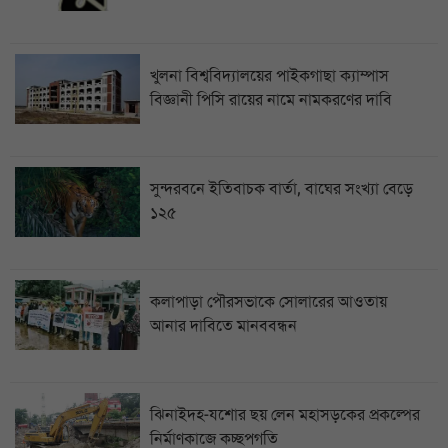
খুলনা বিশ্ববিদ্যালয়ের পাইকগাছা ক্যাম্পাস
বিজ্ঞানী পিসি রায়ের নামে নামকরণের দাবি
সুন্দরবনে ইতিবাচক বার্তা, বাঘের সংখ্যা বেড়ে
১২৫
কলাপাড়া পৌরসভাকে সোলারের আওতায়
আনার দাবিতে মানববন্ধন
ঝিনাইদহ-যশোর ছয় লেন মহাসড়কের প্রকল্পের
নির্মাণকাজে কচ্ছপগতি