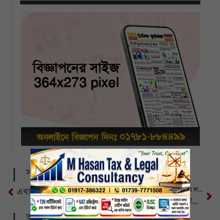
সম্পর্কিত খবর
ইসরায়েলের ৫৪ গুপ্তচরকে গ্রেপ্তারের দাবি ইরানের
এবার তৃতীয় বিশ্বযুদ্ধের হুঁশিয়ারি দিলেন রাশিয়া
‘আমিই তো চার-পাঁচটা নোবেল পাওয়ার যোগ্য’: ট্রাম্প
আরও খবর