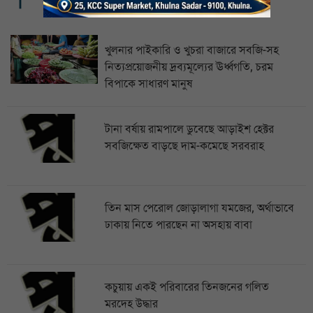
খুলনার পাইকারি ও খুচরা বাজারে সবজি-সহ
নিত্যপ্রয়োজনীয় দ্রব্যমূল্যের ঊর্ধ্বগতি, চরম
বিপাকে সাধারণ মানুষ
টানা বর্ষায় রামপালে ডুবেছে আড়াইশ হেক্টর
সবজিক্ষেত বাড়ছে দাম-কমেছে সরবরাহ
তিন মাস পেরোল জোড়ালাগা যমজের, অর্থাভাবে
ঢাকায় নিতে পারছেন না অসহায় বাবা
কচুয়ায় একই পরিবারের তিনজনের গলিত
মরদেহ উদ্ধার