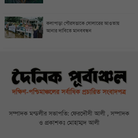
কলাপাড়া পৌরসভাকে সোলারের আওতায়
আনার দাবিতে মানববন্ধন
সম্পাদক মন্ডলীর সভাপতি: ফেরদৌসী আলী , সম্পাদক
ও প্রকাশকঃ মোহাম্মদ আলী