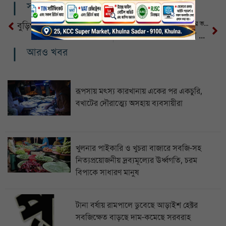
সম্পর্কিত খবর
খুমেক হাসপাতালে ডেঙ্গু ও করোনার ভর্তি রোগী বাড়ছে
বুড়িগঙ্গায় পড়ে নিখোঁজের ৫ দিন পর মিলল যুবকের লাশ
ইতিহাসের সবচেয়ে ভালো নির্বাচন উপহার দেওয়ার জন্য অন্তর্বর্তীকালীন সরকারের সর্বোচ্চ চেষ্টা থাকবে
আরও খবর
রূপসায় মৎস্য কারখানায় একের পর একচুরি,
বখাটের দৌরাত্ম্যে অসহায় ব্যবসায়ীরা
খুলনার পাইকারি ও খুচরা বাজারে সবজি-সহ
নিত্যপ্রয়োজনীয় দ্রব্যমূল্যের ঊর্ধ্বগতি, চরম
বিপাকে সাধারণ মানুষ
টানা বর্ষায় রামপালে ডুবেছে আড়াইশ হেক্টর
সবজিক্ষেত বাড়ছে দাম-কমেছে সরবরাহ