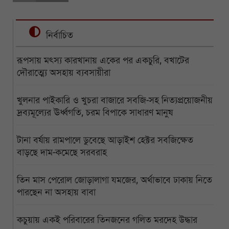
নির্বাচিত
রূপসায় মৎস্য কারখানায় একের পর একচুরি, বখাটের
দৌরাত্ম্যে অসহায় ব্যবসায়ীরা
খুলনার পাইকারি ও খুচরা বাজারে সবজি-সহ নিত্যপ্রয়োজনীয়
দ্রব্যমূল্যের ঊর্ধ্বগতি, চরম বিপাকে সাধারণ মানুষ
টানা বর্ষায় রামপালে ডুবেছে আড়াইশ হেক্টর সবজিক্ষেত
বাড়ছে দাম-কমেছে সরবরাহ
তিন মাস পেরোল জোড়ালাগা যমজের, অর্থাভাবে ঢাকায় নিতে
পারছেন না অসহায় বাবা
কচুয়ায় একই পরিবারের তিনজনের গলিত মরদেহ উদ্ধার