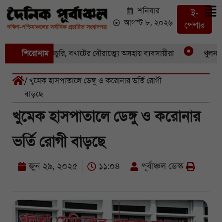
শনিবার
ই-
আগস্ট ৮, ২০২৬
পেপার
 একের পর একচুরি, বখাটের দৌরাত্ম্যে অসহায় ব্যবসায়ীরা
শিরোনাম
খুলনার পা
/ খুমেক হাসপাতালে ডেঙ্গু ও করোনার ভর্তি রোগী
বাড়ছে
খুমেক হাসপাতালে ডেঙ্গু ও করোনার
ভর্তি রোগী বাড়ছে
জুন ২৯, ২০২৫
১১:০৪
পূর্বাঞ্চল ডেস্ক