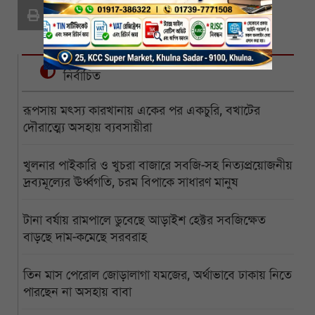
Print
নির্বাচিত
রূপসায় মৎস্য কারখানায় একের পর একচুরি, বখাটের
দৌরাত্ম্যে অসহায় ব্যবসায়ীরা
খুলনার পাইকারি ও খুচরা বাজারে সবজি-সহ নিত্যপ্রয়োজনীয়
দ্রব্যমূল্যের ঊর্ধ্বগতি, চরম বিপাকে সাধারণ মানুষ
টানা বর্ষায় রামপালে ডুবেছে আড়াইশ হেক্টর সবজিক্ষেত
বাড়ছে দাম-কমেছে সরবরাহ
তিন মাস পেরোল জোড়ালাগা যমজের, অর্থাভাবে ঢাকায় নিতে
পারছেন না অসহায় বাবা