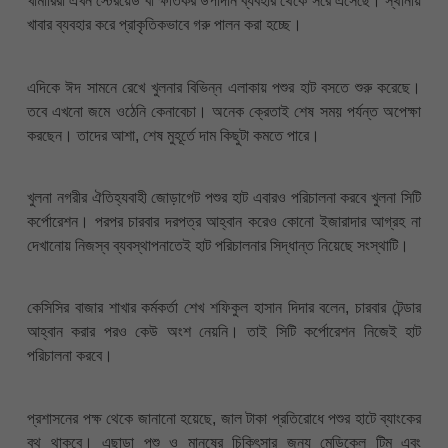
খামারিরা এখন স্টেরয়েড বা ক্ষতিকর উপাদান ব্যবহার থেকে সরে এসেছে। স্থানীয়
খাবার ব্যবহার করে প্রাকৃতিকভাবে গরু পালন করা হচ্ছে।
এদিকে ঈদ সামনে রেখে খুলনার বিভিন্ন এলাকায় পশুর হাট বসতে শুরু করেছে।
তবে এখনো জমে ওঠেনি কেনাবেচা। অনেক ক্রেতাই শেষ সময় পর্যন্ত অপেক্ষা
করছেন। তাদের আশা, শেষ মুহূর্তে দাম কিছুটা কমতে পারে।
খুলনা নগরীর ঐতিহ্যবাহী জোড়াগেট পশুর হাট এবারও পরিচালনা করবে খুলনা সিটি
কর্পোরেশন। পরপর চারবার দরপত্র আহ্বান করেও কোনো ইজারাদার আগ্রহ না
দেখানোয় নিজস্ব ব্যবস্থাপনাতেই হাট পরিচালনার সিদ্ধান্ত নিয়েছে সংস্থাটি।
কেসিসির বাজার শাখার কর্মকর্তা শেখ শফিকুল হাসান দিদার বলেন, চারবার টেন্ডার
আহ্বান করার পরও কেউ অংশ নেয়নি। তাই সিটি কর্পোরেশন নিজেই হাট
পরিচালনা করবে।
প্রশাসনের পক্ষ থেকে জানানো হয়েছে, জাল টাকা প্রতিরোধে পশুর হাটে ব্যাংকের
বুথ থাকবে। এছাড়া পশু ও মানুষের চিকিৎসার জন্য মেডিকেল টিম এবং