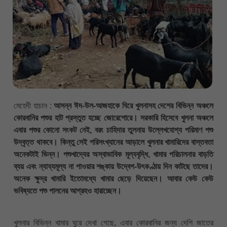
মেহেদী হাচান :
আসন্ন ঈদ-উল-আজহাকে ঘিরে খুলনাসহ দেশের বিভিন্ন অঞ্চলে
কোরবানির পশুর হাট প্রস্তুত হচ্ছে জোরেশোরে। সরকারি হিসেবে খুলনা অঞ্চলে
এবার পশুর কোনো সংকট নেই, বরং চাহিদার তুলনায় উল্লেখযোগ্য পরিমাণ পশু
উদ্বৃত্ত থাকবে। কিন্তু সেই পরিসংখ্যানের আড়ালে খুলনার খামারিদের বাস্তবতা
অনেকটাই ভিন্ন। পশুখাদ্যের অস্বাভাবিক মূল্যবৃদ্ধি, খামার পরিচালনার বাড়তি
ব্যয় এবং ন্যায্যমূল্য না পাওয়ার শঙ্কায় উদ্বেগ-উৎকণ্ঠায় দিন কাটছে তাদের।
অনেক ক্ষুদ্র খামারি ইতোমধ্যে খামার ছেড়ে দিয়েছেন। আবার কেউ কেউ
ভবিষ্যতে পশু পালনের আগ্রহও হারাচ্ছেন।
খুলনার বিভিন্ন খামার ঘুরে দেখা গেছে, এবার কোরবানির জন্য দেশি জাতের