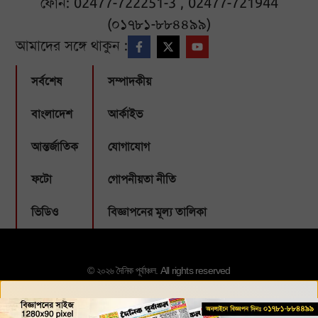
ফোন: 02477-722251-3 , 02477-721944
(০১৭৮১-৮৮৪৪৯৯)
আমাদের সঙ্গে থাকুন :
সর্বশেষ
সম্পাদকীয়
বাংলাদেশ
আর্কাইভ
আন্তর্জাতিক
যোগাযোগ
ফটো
গোপনীয়তা নীতি
ভিডিও
বিজ্ঞাপনের মূল্য তালিকা
© ২০২৬ দৈনিক পূর্বাঞ্চল. All rights reserved
Designed & Developed by:
Webbubl