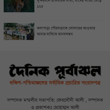
সুন্দরবনে ইতিবাচক বার্তা, বাঘের সংখ্যা বেড়ে
১২৫
কলাপাড়া পৌরসভাকে সোলারের আওতায়
আনার দাবিতে মানববন্ধন
সম্পাদক মন্ডলীর সভাপতি: ফেরদৌসী আলী , সম্পাদক
ও প্রকাশকঃ মোহাম্মদ আলী