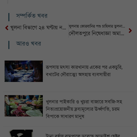
সম্পর্কিত খবর
খুলনায় কোরবানির পশু চাহিদার তুলনায় উদ্বৃত্ত, উৎকণ্ঠায় খামারিরা
খুলনা বিভাগে ২৪ ঘণ্টায় নতুন হামরোগী ৯৭, ঝুঁকিতে কুষ্টিয়া-যশোর
দৌলতপুরে নিষেধাজ্ঞা অমান্য করে পদ্মায় চলছে অবাঁধে বালু উত্তোলন : হুমকিতে বাঁধ-ফসল-জনপদ
আরও খবর
রূপসায় মৎস্য কারখানায় একের পর একচুরি,
বখাটের দৌরাত্ম্যে অসহায় ব্যবসায়ীরা
খুলনার পাইকারি ও খুচরা বাজারে সবজি-সহ
নিত্যপ্রয়োজনীয় দ্রব্যমূল্যের ঊর্ধ্বগতি, চরম
বিপাকে সাধারণ মানুষ
টানা বর্ষায় রামপালে ডুবেছে আড়াইশ হেক্টর