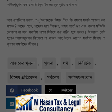
আইনশৃঙ্খলা রক্ষায় অতিরিক্ত টহলের ব্যবস্থাও রাখা হবে।
তবে খামারিদের প্রশ্ন, শুধু উৎপাদনের হিসাব দিয়ে কি বাস্তব সংকট আড়াল করা
সম্ভব? তাদের মতে, খাদ্যের দাম নিয়ন্ত্রণ, সহজ শর্তে ঋণ এবং বাজার মনিটরিং
জোরদার না হলে স্থানীয় খামার টিকিয়ে রাখা কঠিন হয়ে পড়বে। উৎপাদন বেশি
হলেও ন্যায্যমূল্যের নিশ্চয়তা না থাকায় তাই ঈদের আগেও স্বস্তি ফিরছে না
খুলনার খামারিদের জীবনে।
আজকের খুলনা
,
খুলনা
,
ধর্ম
,
নির্বাচিত
,
বিশেষ প্রতিবেদন
,
সর্বশেষ
,
সর্বশেষ-সংবাদ
Facebook
Twitter
Linkedin
Whatsapp