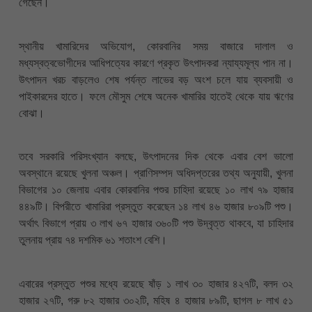
গেছেন।
স্থানীয় খামারিদের অভিযোগ, কোরবানির সময় বাজারে দালাল ও
মধ্যস্বত্বভোগীদের আধিপত্যের কারণে প্রকৃত উৎপাদকরা ন্যায্যমূল্য পান না।
উৎপাদন খরচ বাড়লেও শেষ পর্যন্ত লাভের বড় অংশ চলে যায় ব্যবসায়ী ও
পাইকারদের হাতে। ফলে মৌসুম শেষে অনেক খামারির হাতেই থেকে যায় ঋণের
বোঝা।
তবে সরকারি পরিসংখ্যান বলছে, উৎপাদনের দিক থেকে এবার বেশ ভালো
অবস্থানে রয়েছে খুলনা অঞ্চল। প্রাণিসম্পদ অধিদপ্তরের তথ্য অনুযায়ী, খুলনা
বিভাগের ১০ জেলায় এবার কোরবানির পশুর চাহিদা রয়েছে ১০ লাখ ৭৯ হাজার
৪৪৯টি। বিপরীতে খামারিরা প্রস্তুত করেছেন ১৪ লাখ ৪৬ হাজার ৮০৯টি পশু।
অর্থাৎ বিভাগে প্রায় ৩ লাখ ৬৭ হাজার ৩৬০টি পশু উদ্বৃত্ত থাকবে, যা চাহিদার
তুলনায় প্রায় ৭৪ দশমিক ৬১ শতাংশ বেশি।
এবারের প্রস্তুত পশুর মধ্যে রয়েছে ষাঁড় ১ লাখ ৩০ হাজার ৪২৭টি, বলদ ৩২
হাজার ২৭টি, গরু ৮২ হাজার ৩০২টি, মহিষ ৪ হাজার ৮৯টি, ছাগল ৮ লাখ ৫১