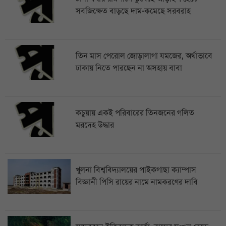
সবজিক্ষেত বাড়ছে দাম-কমেছে সরবরাহ
তিন মাস পেরোল জোড়ালাগা যমজের, অর্থাভাবে
ঢাকায় নিতে পারছেন না অসহায় বাবা
কচুয়ায় একই পরিবারের তিনজনের গলিত
মরদেহ উদ্ধার
খুলনা বিশ্ববিদ্যালয়ের পাইকগাছা ক্যাম্পাস
বিজ্ঞানী পিসি রায়ের নামে নামকরণের দাবি