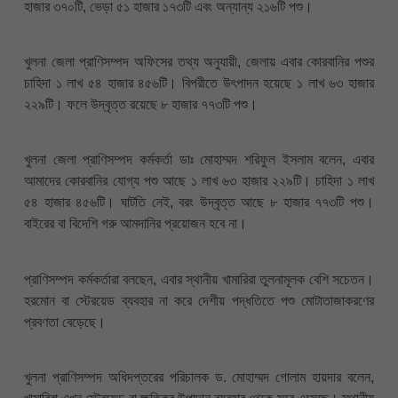
হাজার ৩৭০টি, ভেড়া ৫১ হাজার ১৭৩টি এবং অন্যান্য ২১৬টি পশু।
খুলনা জেলা প্রাণিসম্পদ অফিসের তথ্য অনুযায়ী, জেলায় এবার কোরবানির পশুর
চাহিদা ১ লাখ ৫৪ হাজার ৪৫৬টি। বিপরীতে উৎপাদন হয়েছে ১ লাখ ৬৩ হাজার
২২৯টি। ফলে উদ্বৃত্ত রয়েছে ৮ হাজার ৭৭৩টি পশু।
খুলনা জেলা প্রাণিসম্পদ কর্মকর্তা ডাঃ মোহাম্মদ শরিফুল ইসলাম বলেন, এবার
আমাদের কোরবানির যোগ্য পশু আছে ১ লাখ ৬৩ হাজার ২২৯টি। চাহিদা ১ লাখ
৫৪ হাজার ৪৫৬টি। ঘাটতি নেই, বরং উদ্বৃত্ত আছে ৮ হাজার ৭৭৩টি পশু।
বাইরের বা বিদেশি গরু আমদানির প্রয়োজন হবে না।
প্রাণিসম্পদ কর্মকর্তারা বলছেন, এবার স্থানীয় খামারিরা তুলনামূলক বেশি সচেতন।
হরমোন বা স্টেরয়েড ব্যবহার না করে দেশীয় পদ্ধতিতে পশু মোটাতাজাকরণের
প্রবণতা বেড়েছে।
খুলনা প্রাণিসম্পদ অধিদপ্তরের পরিচালক ড. মোহাম্মদ গোলাম হায়দার বলেন,