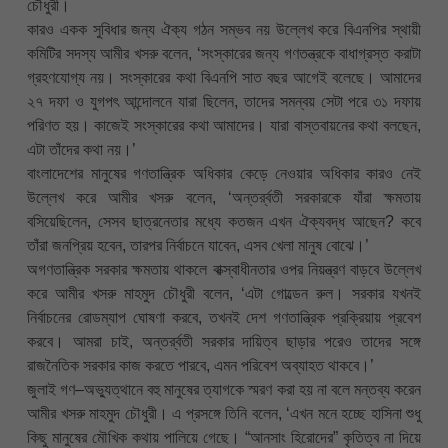
চৌধুরী।
কারও একক সুবিধার জন্য ঐক্য গঠন সম্ভব নয় উল্লেখ করে বিএনপির স্থায়ী
কমিটির সদস্য আমীর খসরু বলেন, ‘সংস্কারের জন্য গণতন্ত্রকে বাধাগ্রস্ত করাটা
গ্রহণযোগ্য নয়। সংস্কারের কথা বিএনপি সাত বছর আগেই বলেছে। আমাদের
২৭ দফা ও যুগপৎ আন্দোলনে যারা ছিলেন, তাদের সমন্বয় সেটা পরে ৩১ দফায়
পরিণত হয়। কাজেই সংস্কারের কথা আমাদের। যারা বাস্তবায়নের কথা বলছেন,
এটা তাঁদের কথা নয়।’
বাংলাদেশের মানুষের গণতান্ত্রিক অধিকার কেড়ে নেওয়ার অধিকার কারও নেই
উল্লেখ করে আমীর খসরু বলেন, ‘অন্তর্র্বতী সরকারকে যাঁরা ক্ষমতায়
বসিয়েছিলেন, সেসব ছাত্রনেতার মধ্যে কতজন এখন ঐক্যবদ্ধ আছেন? কবে
তাঁরা জনপ্রিয় হবেন, তারপর নির্বাচনে যাবেন, এসব খেলা মানুষ বোঝে।’
অগণতান্ত্রিক সরকার ক্ষমতায় থাকলে বাক্স্বাধীনতার ওপর নিয়ন্ত্রণ বাড়বে উল্লেখ
করে আমীর খসরু মাহমুদ চৌধুরী বলেন, ‘এটা গোল্ডেন রুল। সরকার যখনই
নির্বাচনের রোডম্যাপ ঘোষণা করবে, তখনই দেশ গণতান্ত্রিক প্রক্রিয়ায় প্রবেশ
করবে। আমরা চাই, অন্তর্র্বতী সরকার দায়িত্ব ছাড়ার পরেও তাদের সঙ্গে
রাজনৈতিক সরকার কাজ করতে পারবে, এমন পরিবেশ অব্যাহত থাকবে।’
জুলাই গণ–অভ্যুত্থানে বহু মানুষের ত্যাগকে স্মরণ করা হয় না বলে মন্তব্য করেন
আমীর খসরু মাহমুদ চৌধুরী। এ প্রসঙ্গে তিনি বলেন, ‘এখন মনে হচ্ছে হাসিনা শুধু
কিছু মানুষের মৌখিক কথায় পালিয়ে গেছে। “আনসাং হিরোদের” কৃতিত্ব না দিয়ে