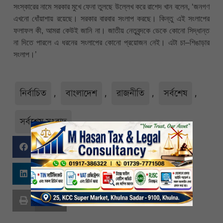
সংস্কারের নামে সরকার মুখে ফেনা তুলছে উল্লেখ করে রাশেদ খান বলেন, ‘জনগণ
এখনো ধোঁয়াশায় রয়েছে। সরকার বারবার সংলাপ করছে। কিন্তু এই সংলাপের
ফলাফল কী, আমরা কেউই জানি না। জাতীয় নেতৃবৃন্দকে ডেকে কোনো সিদ্ধান্ত
না দিতে পারলে এ ধরনের সংলাপের কোনো প্রয়োজন নেই। এটা চা–শিঙাড়ার
সংলাপ।’
নির্বাচিত
,
বাংলাদেশ
,
রাজনীতি
,
সর্বশেষ
,
সর্বশেষ-সংবাদ
Facebook
Twitter
Linkedin
Whatsapp
Print