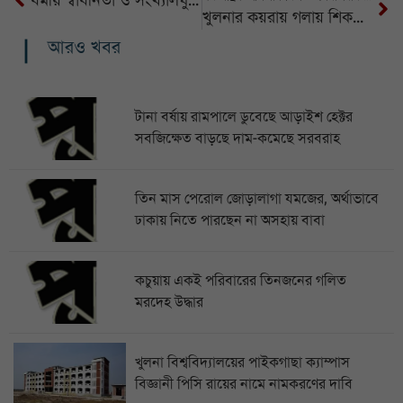
খুলনার কয়রায় গলায় শিকল বাঁধা অবস্থায় মরদেহ উদ্ধার
আরও খবর
টানা বর্ষায় রামপালে ডুবেছে আড়াইশ হেক্টর
সবজিক্ষেত বাড়ছে দাম-কমেছে সরবরাহ
তিন মাস পেরোল জোড়ালাগা যমজের, অর্থাভাবে
ঢাকায় নিতে পারছেন না অসহায় বাবা
কচুয়ায় একই পরিবারের তিনজনের গলিত
মরদেহ উদ্ধার
খুলনা বিশ্ববিদ্যালয়ের পাইকগাছা ক্যাম্পাস
বিজ্ঞানী পিসি রায়ের নামে নামকরণের দাবি