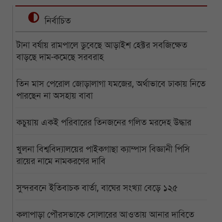
নির্বাচিত
টানা বর্ষায় রামপালে ডুবেছে আড়াইশ হেক্টর সবজিক্ষেত
বাড়ছে দাম-কমেছে সরবরাহ
তিন মাস পেরোল জোড়ালাগা যমজের, অর্থাভাবে ঢাকায় নিতে
পারছেন না অসহায় বাবা
কচুয়ায় একই পরিবারের তিনজনের গলিত মরদেহ উদ্ধার
খুলনা বিশ্ববিদ্যালয়ের পাইকগাছা ক্যাম্পাস বিজ্ঞানী পিসি
রায়ের নামে নামকরণের দাবি
সুন্দরবনে ইতিবাচক বার্তা, বাঘের সংখ্যা বেড়ে ১২৫
কলাপাড়া পৌরসভাকে সোলারের আওতায় আনার দাবিতে