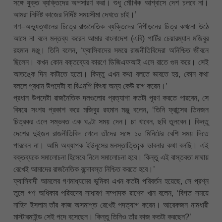
সঙ্গে যুক্ত ব্যক্তিদের অপসারণ করা। শুধু মৌখিক আশ্বাসে দেশ চলবে না।
আমরা নির্দিষ্ট কাজের নির্দিষ্ট সময়সীমা দেখতে চাই।’
গণ–অভ্যুত্থানের চিত্রে রাজনৈতিক ব্যক্তিদের নিপীড়নের চিত্র কখনো উঠে
আসে না বলে মন্তব্য করেন আমার বাংলাদেশ (এবি) পার্টির চেয়ারম্যান মজিবুর
রহমান মঞ্জু। তিনি বলেন, ‘ফ্যাসিবাদের সময়ে রাজনীতিবিদেরা অনিশ্চিত জীবনে
ছিলেন। কখন কোন বক্তব্যের কারণে ডিজিএফআই এসে রাতে গুম করে। সেই
আতঙ্কে দিন কাটাতে হতো। কিন্তু এখন কথা বলতে ভাবতে হয়, কোন কথা
বললে প্রধান উপদেষ্টা বা বিএনপি কিংবা অন্য কেউ রাগ করেন।’
প্রধান উপদেষ্টা রাজনৈতিক দলগুলোর প্রত্যাশা কতটা পূরণ করতে পারবেন, সে
বিষয়ে সংশয় প্রকাশ করে মজিবুর রহমান মঞ্জু বলেন, ‘তিনি ফ্রান্সের তিনজন
চিত্রকর এলে সম্ভবত এক ঘণ্টা সময় দেন। চা খাবেন, ছবি তুলবেন। কিন্তু
দেশের দুইজন রাজনীতিবিদ গেলে তাঁদের সঙ্গে ১০ মিনিটের বেশি সময় দিতে
পারবেন না। আমি অধ্যাপক ইউনূসের মনস্তাত্তি¡ক ভাবনার কথা বলছি। এই
বক্তব্যকে সমালোচনা হিসেবে নিলে সমালোচনা হবে। কিন্তু এই বাস্তবতা মাথায়
রেখেই আমাদের রাজনৈতিক বন্দোবস্ত নিশ্চিত করতে হবে।’
ফ্যাসিবাদী আমলের গণমাধ্যমের ভূমিকা এখন কতটা পরিবর্তন হয়েছে, সে প্রশ্ন
তুলে গণ অধিকার পরিষদের সাধারণ সম্পাদক রাশেদ খান বলেন, ‘বিগত সময়ে
নাহিদ ইসলাম তাঁর কাজ অসমাপ্ত রেখেই পদত্যাগ করেন। আরেকজন নামধারী
মাস্টারমাইন্ড সেই পদে বসেছেন। কিন্তু তিনিও তাঁর কাজ কতটা করছেন?’