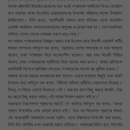
সাবেক রাষ্ট্রপতি জিয়াউর রহমানের হাত ধরেই গণমাধ্যম স্বাধীনতা ফিরে পেয়েছিল
বলে মন্তব্য করেন বিএনপির চেয়ারপারসনের উপদেষ্টা পরিষদের সদস্য ইসমাইল
জবিউল্লাহ। তিনি বলেন, ‘ফ্যাসিবাদী আমলে ছাপা পত্রিকা থেকে অনলাইন
এমনকি সামাজিক যোগাযোগমাধ্যমেও মানুষের কণ্ঠরোধ করা হয়। তবে ফ্যাসিবাদ
পালিয়ে গেলেও তাদের দোসররা এখনো রয়ে গেছে।’
সব সরকার গণমাধ্যমকে নিয়ন্ত্রণ করতে চায় উল্লেখ করে বিপ্লবী ওয়ার্কার্স পার্টির
সাধারণ সম্পাদক সাইফুল হক বলেন, ‘আমাদের দেশের শাসকেরা যে যখন ক্ষমতায়
থাকেন, তখন গণমাধ্যম নিয়ে সংবেদনশীল থাকেন। আর যখন বিরোধী শিবিরে
থাকেন, তখন গণমাধ্যমের স্বাধীনতা নিয়ে অনেক কথা বলেন। আবার হাসিনাকে
ফ্যাসিবাদী হিসেবে প্রতিষ্ঠার ক্ষেত্রেও গণমাধ্যমের অনেক বড় ভূমিকা রয়েছে।’
সরকার অনেক ধরনের সংস্কারের কথা বললেও এখনো দৃশ্যমান কিছুই দেখা যায়নি
উল্লেখ করে সাইফুল হক বলেন, ‘বিভিন্ন কমিশন দুর্নীতির শ্বেতপত্র দিয়েছে।
কিন্তু সে বিষয়ে কোনো সিদ্ধান্ত নেই। যারা ছয় মাসে কিছু করতে পারেনি, তারা
ছয় বছরে কিছু করতে পারবে, এটা আমরা বিশ্বাস করতে পারি না।’
সরকারকে নিরপেক্ষতা প্রমাণের আহŸান জানিয়ে সাইফুল হক বলেন, ‘আমরা
প্রধান উপদেষ্টার ওপর আস্থা রাখতে চাই। তবে সব সিদ্ধান্ত গ্রহণের ক্ষমতা
এই অন্তর্র্বতী সরকারকে দেওয়া হয়নি। যাকে নিরাপত্তা উপদেষ্টা করা হয়েছে,
তিনি তিন বাহিনীর ওপর খবরদারি করতে চাইছেন। সরকারের উচিত হবে, বিতর্কের