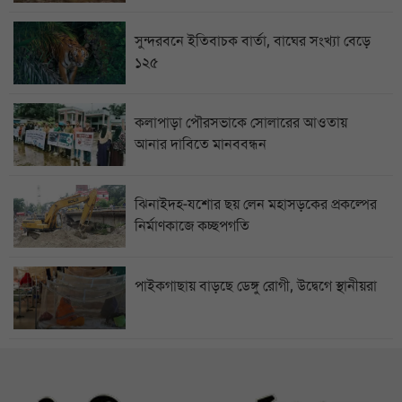
সুন্দরবনে ইতিবাচক বার্তা, বাঘের সংখ্যা বেড়ে
১২৫
কলাপাড়া পৌরসভাকে সোলারের আওতায়
আনার দাবিতে মানববন্ধন
ঝিনাইদহ-যশোর ছয় লেন মহাসড়কের প্রকল্পের
নির্মাণকাজে কচ্ছপগতি
পাইকগাছায় বাড়ছে ডেঙ্গু রোগী, উদ্বেগে স্থানীয়রা