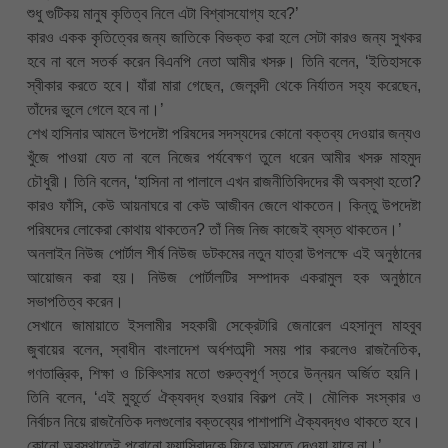
শুধু গুটিকয় মানুষ কৃতিত্ব নিলে এটা বিশ্বাসযোগ্য হবে?’
কারও একক কৃতিত্বের জন্য জাতিকে বিভক্ত করা হলে সেটা কারও জন্য সুখকর
হবে না বলে সতর্ক করেন বিএনপি নেতা আমীর খসরু। তিনি বলেন, ‘ইতিহাসকে
স্বীকার করতে হবে। যাঁরা মারা গেছেন, জেলবন্দী থেকে নির্যাতন সহ্য করেছেন,
তাঁদের ভুলে গেলে হবে না।’
শেখ হাসিনার আমলে উপদেষ্টা পরিষদের সদস্যদের কোনো বক্তব্য দেওয়ার জন্যও
খুঁজে পাওয়া যেত না বলে নিজের পর্যবেক্ষণ তুলে ধরেন আমীর খসরু মাহমুদ
চৌধুরী। তিনি বলেন, ‘হাসিনা না পালালে এখন রাজনীতিবিদদের কী অবস্থা হতো?
কারও ফাঁসি, কেউ আয়নাঘরে বা কেউ আজীবন জেলে থাকতেন। কিন্তু উপদেষ্টা
পরিষদের লোকেরা কোথায় থাকতেন? তাঁ নিজ নিজ কাজেই ব্যস্ত থাকতেন।’
অনলাইন নিউজ পোর্টাল শীর্ষ নিউজ ডটকমের নতুন যাত্রা উপলক্ষে এই অনুষ্ঠানের
আয়োজন করা হয়। নিউজ পোর্টালটির সম্পাদক একরামুল হক অনুষ্ঠানে
সভাপতিত্ব করেন।
সেখানে জামায়াতে ইসলামীর সহকারী সেক্রেটারি জেনারেল এহসানুল মাহবুব
জুবায়ের বলেন, স্বাধীন বাংলাদেশ অর্ধশতাব্দী সময় পার করলেও রাজনৈতিক,
গণতান্ত্রিক, শিক্ষা ও চিকিৎসার মতো গুরুত্বপূর্ণ স্তরে উন্নয়ন অর্জিত হয়নি।
তিনি বলেন, ‘এই মুহূর্তে ঐক্যবদ্ধ হওয়ার বিকল্প নেই। মৌলিক সংস্কার ও
নির্বাচন নিয়ে রাজনৈতিক দলগুলোর বক্তব্যের পাশাপাশি ঐক্যবদ্ধও থাকতে হবে।
কোনো অবস্থাতেই পুরোনো ফ্যাসিবাদকে ফিরে আসতে দেওয়া যাবে না।’