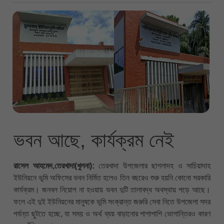
ভবন আছে, কার্যক্রম নেই
রাসেল আহমেদ,তেরখাদা(খুলনা):
তেরখাদা উপজেলার ছাগলাদহ ও সাচিয়াদাহ
ইউনিয়নে ভূমি অফিসের ভবন নির্মিত হলেও তিন বছরেও শুরু হয়নি কোনো সরকারি
কার্যক্রম। জনবল নিয়োগ না হওয়ায় ভবন দুটি তালাবদ্ধ অবস্থায় পড়ে আছে।
ফলে এই দুই ইউনিয়নের মানুষকে ভূমি সংক্রান্ত জরুরি সেবা নিতে উপজেলা সদর
পর্যন্ত ছুটতে হচ্ছে, যা সময় ও অর্থ ব্যয় বাড়ানোর পাশাপাশি ভোগান্তিরও কারণ