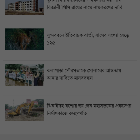
খুলনা বিশ্ববিদ্যালয়ের পাইকগাছা ক্যাম্পাস
বিজ্ঞানী পিসি রায়ের নামে নামকরণের দাবি
সুন্দরবনে ইতিবাচক বার্তা, বাঘের সংখ্যা বেড়ে
১২৫
কলাপাড়া পৌরসভাকে সোলারের আওতায়
আনার দাবিতে মানববন্ধন
ঝিনাইদহ-যশোর ছয় লেন মহাসড়কের প্রকল্পের
নির্মাণকাজে কচ্ছপগতি