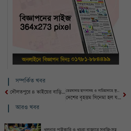
সম্পর্কিত খবর
তেরখাদার ছাগলাদহ ও সাচিয়াদাহে ভূমি অফিস চালু না হওয়ায় দুর্ভোগে এলাকাবাসী
দৌলতপুরে ৪ ভাইয়ের বাড়িতে ডাকাতি, ৫ লক্ষাধিক টাকার সম্পদ লুট
দেশের বৃহত্তম সিনেমা হল যশোরের মণিহার বন্ধ হচ্ছে
আরও খবর
খুলনার পাইকারি ও খুচরা বাজারে সবজি-সহ