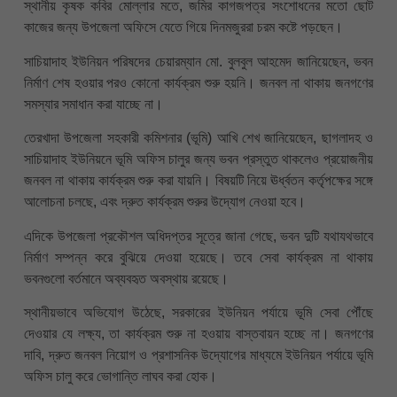
স্থানীয় কৃষক কবির মোল্লার মতে, জমির কাগজপত্র সংশোধনের মতো ছোট
কাজের জন্য উপজেলা অফিসে যেতে গিয়ে দিনমজুররা চরম কষ্টে পড়ছেন।
সাচিয়াদাহ ইউনিয়ন পরিষদের চেয়ারম্যান মো. বুলবুল আহমেদ জানিয়েছেন, ভবন
নির্মাণ শেষ হওয়ার পরও কোনো কার্যক্রম শুরু হয়নি। জনবল না থাকায় জনগণের
সমস্যার সমাধান করা যাচ্ছে না।
তেরখাদা উপজেলা সহকারী কমিশনার (ভূমি) আখি শেখ জানিয়েছেন, ছাগলাদহ ও
সাচিয়াদাহ ইউনিয়নে ভূমি অফিস চালুর জন্য ভবন প্রস্তুত থাকলেও প্রয়োজনীয়
জনবল না থাকায় কার্যক্রম শুরু করা যায়নি। বিষয়টি নিয়ে ঊর্ধ্বতন কর্তৃপক্ষের সঙ্গে
আলোচনা চলছে, এবং দ্রুত কার্যক্রম শুরুর উদ্যোগ নেওয়া হবে।
এদিকে উপজেলা প্রকৌশল অধিদপ্তর সূত্রে জানা গেছে, ভবন দুটি যথাযথভাবে
নির্মাণ সম্পন্ন করে বুঝিয়ে দেওয়া হয়েছে। তবে সেবা কার্যক্রম না থাকায়
ভবনগুলো বর্তমানে অব্যবহৃত অবস্থায় রয়েছে।
স্থানীয়ভাবে অভিযোগ উঠেছে, সরকারের ইউনিয়ন পর্যায়ে ভূমি সেবা পৌঁছে
দেওয়ার যে লক্ষ্য, তা কার্যক্রম শুরু না হওয়ায় বাস্তবায়ন হচ্ছে না। জনগণের
দাবি, দ্রুত জনবল নিয়োগ ও প্রশাসনিক উদ্যোগের মাধ্যমে ইউনিয়ন পর্যায়ে ভূমি
অফিস চালু করে ভোগান্তি লাঘব করা হোক।