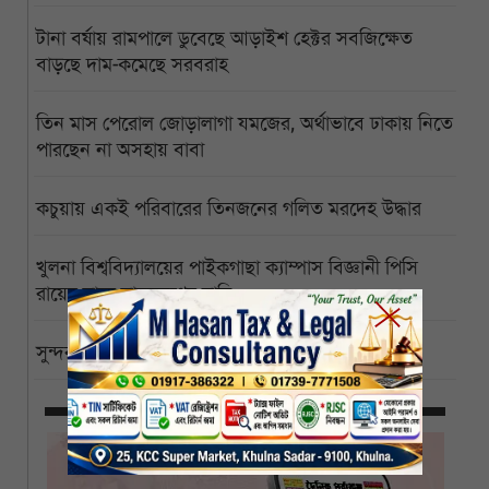
টানা বর্ষায় রামপালে ডুবেছে আড়াইশ হেক্টর সবজিক্ষেত
বাড়ছে দাম-কমেছে সরবরাহ
তিন মাস পেরোল জোড়ালাগা যমজের, অর্থাভাবে ঢাকায় নিতে
পারছেন না অসহায় বাবা
কচুয়ায় একই পরিবারের তিনজনের গলিত মরদেহ উদ্ধার
খুলনা বিশ্ববিদ্যালয়ের পাইকগাছা ক্যাম্পাস বিজ্ঞানী পিসি
রায়ের নামে নামকরণের দাবি
সুন্দরবনে ইতিবাচক বার্তা, বাঘের সংখ্যা বেড়ে ১২৫