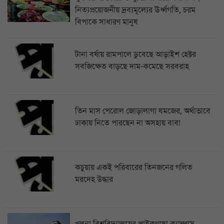
নিত্যপ্রয়োজনীয় দ্রব্যমূল্যের ঊর্ধ্বগতি, চরম
বিপাকে সাধারণ মানুষ
টানা বর্ষায় রামপালে ডুবেছে আড়াইশ হেক্টর
সবজিক্ষেত বাড়ছে দাম-কমেছে সরবরাহ
তিন মাস পেরোল জোড়ালাগা যমজের, অর্থাভাবে
ঢাকায় নিতে পারছেন না অসহায় বাবা
কচুয়ায় একই পরিবারের তিনজনের গলিত
মরদেহ উদ্ধার