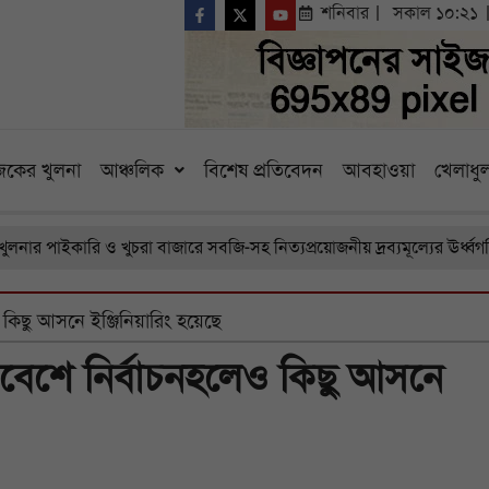
শনিবার
সকাল ১০:২১
কের খুলনা
আঞ্চলিক
বিশেষ প্রতিবেদন
আবহাওয়া
খেলাধুল
াইকারি ও খুচরা বাজারে সবজি-সহ নিত্যপ্রয়োজনীয় দ্রব্যমূল্যের ঊর্ধ্বগতি, চর
 কিছু আসনে ইঞ্জিনিয়ারিং হয়েছে
িবেশে নির্বাচনহলেও কিছু আসনে