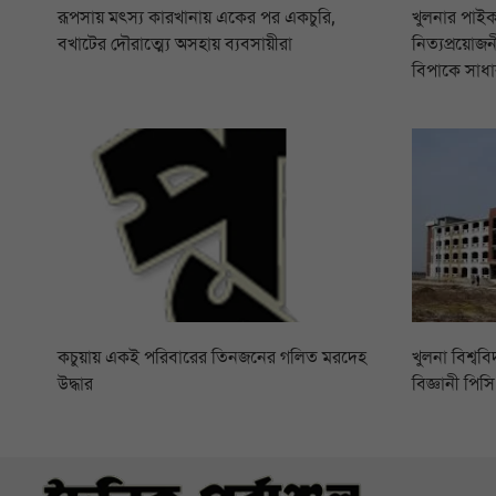
রূপসায় মৎস্য কারখানায় একের পর একচুরি,
খুলনার পাইক
বখাটের দৌরাত্ম্যে অসহায় ব্যবসায়ীরা
নিত্যপ্রয়োজনী
বিপাকে সাধা
কচুয়ায় একই পরিবারের তিনজনের গলিত মরদেহ
খুলনা বিশ্বব
উদ্ধার
বিজ্ঞানী পি