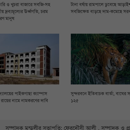
ারি ও খুচরা বাজারে সবজি-সহ
টানা বর্ষায় রামপালে ডুবেছে আড়াইশ
য় দ্রব্যমূল্যের ঊর্ধ্বগতি, চরম
সবজিক্ষেত বাড়ছে দাম-কমেছে সর
রণ মানুষ
িদ্যালয়ের পাইকগাছা ক্যাম্পাস
সুন্দরবনে ইতিবাচক বার্তা, বাঘের স
সি রায়ের নামে নামকরণের দাবি
১২৫
সম্পাদক মন্ডলীর সভাপতি: ফেরদৌসী আলী , সম্পাদক ও প