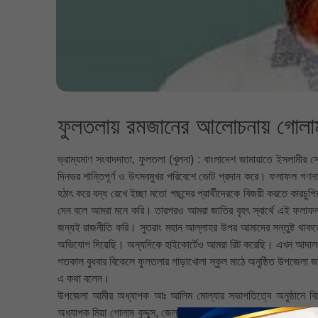
ফুলতলায় রমজানের আলোচনায় গোলা
ভ্রাম্যমাণ সংবাদদাতা, ফুলতলা (খুলনা) : বাংলাদেশ জামায়াতে ইসলামীর
দিনভর শান্তিপূর্ণ ও উৎসবমুখর পরিবেশে ভোট প্রদান করে। ফলাফল গণনার
হঠাৎ করে বন্ধ রেখে ইচ্ছা মতো পছন্দের প্রার্থীদেরকে বিজয়ী করতে কারচুপ
দেন বলে আমরা মনে করি। তারপরও আমরা জাতির বৃহৎ স্বার্থে এই ফলাফ
জন্যই রাজনীতি করি। সুতরাং মহান আল্লাহর উপর আমাদের সন্তুষ্ট থাকত
অভিযোগ দিয়েছি। অন্যদিকে হাইকোর্টেও আমরা রিট করেছি। এখন আদালতে শ
গতকাল বুধবার বিকেলে ফুলতলার গাড়াখোলা স্কুল মাঠে অনুষ্ঠিত উপজেলা
এ কথা বলেন।
উপজেলা আমীর অধ্যাপক আঃ আলিম মোল্যার সভাপতিত্বে অনুষ্ঠানে বিশেষ 
অধ্যাপক মিয়া গোলাম কুদ্দুস, জেলা সহকারী সেক্রেটারী ও সাবেক ভাইস চেয়া