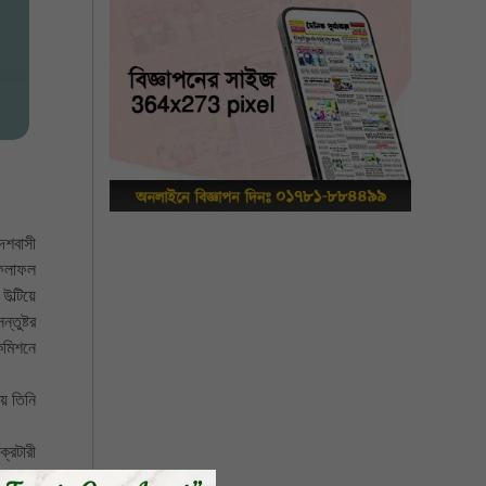
েশবাসী
 ফলাফল
উল্টিয়ে
তুষ্টর
কমিশনে
য় তিনি
রেটারী
বিভাগের