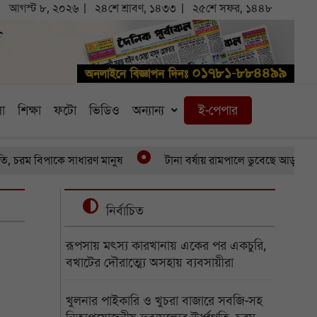
আগস্ট ৮, ২০২৬
২৪শে শ্রাবণ, ১৪৩৩
২৫শে সফর, ১৪৪৮
া
শিক্ষা
ফটো
ভিডিও
অন্যান্য
ই-পেপার
ম বিপাকে সাধারণ মানুষ
টানা বর্ষায় রামপালে ডুবেছে আড়াইশ হেক্টর 
নির্বাচিত
রূপসায় মৎস্য কারখানায় একের পর একচুরি,
বখাটের দৌরাত্ম্যে অসহায় ব্যবসায়ীরা
খুলনার পাইকারি ও খুচরা বাজারে সবজি-সহ