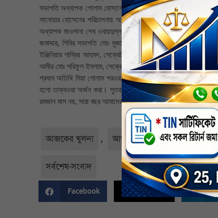
সভাপতি অধ্যাপক গোলাম মোস্তফা আল মুজাহিদ, শ্রমিক কল্যাণ ফেডা
সানোয়ার হোসেনের পরিচালনায় অনুষ্ঠানে অন্যান্যের মধ্যে উপস্থিত ছ
অধ্যাপক মাওলানা শেখ ওবায়দুল্লাহ, সেক্রেটারী মাওলানা সাইফুল হাসান
জমাদ্দার, শিবির সভাপতি মোঃ মুজাহিদুল ইসলাম, তাওহীদুল ইসলাম, ম
ইঞ্জিনিয়ার শাব্বির আহমদ, সেক্রেটারী মাওলানা মুস্তাফিজুর রহমান, ফ
আমীর মোঃ শরিফুল ইসলাম, সেক্রেটারী মাষ্টার মিজানুর রহমান প্রমুখ।
প্রধান অতিথি মিয়া গোলাম পরওয়ার আরো বলেন, রমজান মাস কুরআন না
হলো তাক্বওয়া অর্জন করা। সুতরাং রমজানের রোজা রাখার মাধ্যমে আমাদে
রমজান মাস নয়, সারা বছর আমাদের চলতে হবে। তাহলে আমরা আল্লাহর ওয়া
আজকের খুলনা
,
আঞ্চলিক
,
খুলনা
,
খুলনা 
সর্বশেষ-সংবাদ
Facebook
Twitter
Li