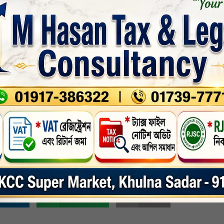
রেশনের সহ-সভাপতি মাওলানা আলী আকবর মোড়ল, জেলা শিবির সভাপতি মোঃ মমিনুল ইসলা
িলেন খানজাহান আলী থানা আমীর ডাঃ সৈয়দ হাসান মাহমুদ টিটো, ফুলতলা উপজেলার নায়েব
 খাঁন, যুব বিভাগের সভাপতি শেখ মোঃ আলাউদ্দিন, পেশাজীবী বিভাগের সভাপতি মোঃ নজরুল
াওলানা জোবায়ের হোসেন ফাহাদ, মাওলানা রফিকুল ইসলাম, আঃ রহিম খাঁন, দামোদর ইউনিয়
ুলতলা ইউনিয়ন আমীর মাষ্টার মফিজুল ইসলাম, সেক্রেটারী হাফেজ গাজী আল আমিন, জামিরা 
জিলের মাস। কোরআন নাজিলের মাসে আবার রোজাকে ফরজ করা হয়েছে। আর রোজার মূল উদ
রকে তাক্বওয়া অর্জন করে আল্লাহর সন্তুষ্টি অর্জন করতে হবে। আর এই আল্লাহ ভীতি নিয়
দানুযায়ী জান্নাত আমরা পাব। পরে দোয়া ও মোনাজাত অনুষ্ঠিত হয়।
জেলা
,
জাতীয় সংবাদ
,
নির্বাচিত
,
রাজনীতি
,
nkedin
Whatsapp
Print