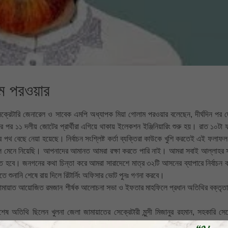
ম পরওয়ার
 সেক্রেটারি জেনারেল ও সাবেক এমপি অধ্যাপক মিয়া গোলাম পরওয়ার বলেছেন, দীর্ঘদিন পর দ
 পর ১১ দলীয় জোটের প্রার্থীরা এগিয়ে থাকায় ইলেকশন ইঞ্জিনিয়ারিং শুরু হয়। রাত ১০টা
ির পথ বেছে নেয়া হয়েছে। নির্বাচন সংশ্লিষ্ট কর্তা ব্যক্তিরা কাউকে খুশি করতেই এই ফলাফল 
ল মেনে নিয়েছি। আপনাদের আমানত আমরা রক্ষা করতে পারি নাই। আমরা সবাই আল্লাহর সন্
ে হবে। জনগনের কথা চিন্তা করে আমরা সারাদেশে মাত্র ৩২টি আসনের ব্যাপারে নির্বাচন 
ুনানি শেষে রায় দিলে রিটার্নিং অফিসার ভোট পুনঃ গণনা করবে।
 জামায়াত আয়োজিত রমজান শীর্ষক আলোচনা সভা ও ইফতার মাহফিলে প্রধান অতিথির বক্তৃতা
অতিথি ছিলেন খুলনা জেলা জামায়াতের সেক্রেটারী মুন্সী মিজানুর রহমান, সহকারি সেক্
রম্যান প্রিন্সিপাল গাওসুল আযম হাদী, কর্মপরিষদ সদস্য মাষ্টার শেখ সিরাজুল ইসলাম, যুব 