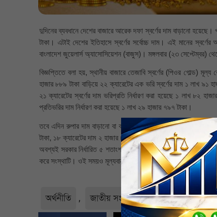
দুদিনের ব্যবধানে দেশের বাজারে আরেক দফা স্বর্ণের দাম বাড়ানো হয়েছে। প
টাকা। এটাই দেশের ইতিহাসে স্বর্ণের সর্বোচ্চ দাম। এই মানের স্বর্ণ
বাংলাদেশ জুয়েলার্স অ্যাসোসিয়েশন (বাজুস)। মঙ্গলবার (২৩ সেপ্টেম্বর) 
বিজ্ঞপ্তিতে বলা হয়, স্থানীয় বাজারে তেজাবি স্বর্ণের (পিওর গোল্ড) মূল্
হাজার ৮৮৯ টাকা বাড়িয়ে ২২ ক্যারেটের এক ভরি স্বর্ণের দাম ১ লাখ ৯১ হা
২১ ক্যারেটের স্বর্ণের দাম ভরিপ্রতি নির্ধারণ করা হয়েছে ১ লাখ ৮২ হ
প্রতিভরির দাম নির্ধারণ করা হয়েছে ১ লাখ ২৯ হাজার ৭৯৭ টাকা।
তবে এদিন রুপার দাম বাড়ানো বা কমানোর ঘোষণা দেওয়া হয়নি। ক্যাটাগরি
টাকা, ১৮ ক্যারেটের দাম ২ হাজার ৮৪৬ টাকা এবং সনাতন পদ্ধতির রুপার দা
অবশ্যই সরকার নির্ধারিত ৫ শতাংশ ভ্যাট ও বাজুস নির্ধারিত ন্যূনতম ৬ 
করে সংস্থাটি। ওই সময়ও মূল্যবান এই ধাতুটির দাম বেড়েছিল। তবে ওইদি
অর্থনীতি
,
জাতীয় সংবাদ
,
নির্বাচিত
,
বাংলা