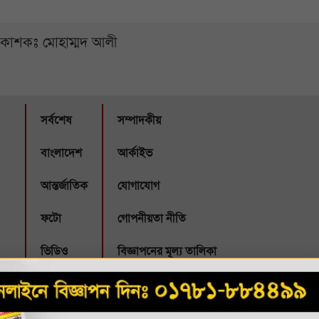
্রকাশকঃ মোহাম্মদ আলী
সর্বশেষ
সম্পাদকীয়
বাংলাদেশ
আর্কাইভ
আন্তর্জাতিক
যোগাযোগ
ফটো
গোপনীয়তা নীতি
ভিডিও
বিজ্ঞাপনের মূল্য তালিকা
Webbubl
eveloped by: