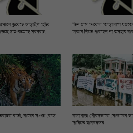
রামপালে ডুবেছে আড়াইশ হেক্টর
তিন মাস পেরোল জোড়ালাগা যমজের,
বাড়ছে দাম-কমেছে সরবরাহ
ঢাকায় নিতে পারছেন না অসহায় বা
িবাচক বার্তা, বাঘের সংখ্যা বেড়ে
কলাপাড়া পৌরসভাকে সোলারের 
দাবিতে মানববন্ধন