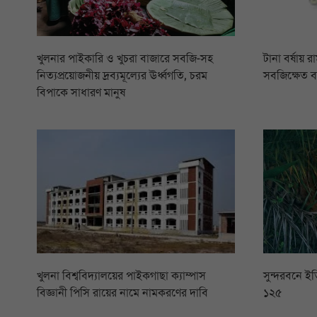
খুলনার পাইকারি ও খুচরা বাজারে সবজি-সহ
টানা বর্ষায় 
নিত্যপ্রয়োজনীয় দ্রব্যমূল্যের ঊর্ধ্বগতি, চরম
সবজিক্ষেত 
বিপাকে সাধারণ মানুষ
খুলনা বিশ্ববিদ্যালয়ের পাইকগাছা ক্যাম্পাস
সুন্দরবনে ইত
বিজ্ঞানী পিসি রায়ের নামে নামকরণের দাবি
১২৫