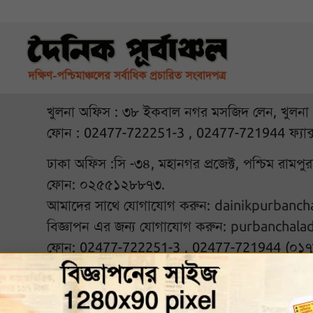
খুলনা অফিস : ৩৮ ইকবাল নগর মসজিদ লেন, খুলনা
ফোন : 02477-722251-3 , 02477-721944 ফ্যাক
ঢাকা অফিস :সি -৩৪, মহানগর প্রজেক্ট, পশ্চিম রামপ
ফোন: ০২৫৫১২৮৮৭৩.
আমাদের সাথে যোগাযোগ করুন:
dainikpurbanc
বিজ্ঞাপন এর জন্য যোগাযোগ করুন:
purbanchala
ফোন: 02477-722251-3 , 02477-721944 (০১
আমাদের সঙ্গে থাকুন :
© ২০২৬ দৈনিক পূর্বাঞ্চল. Al