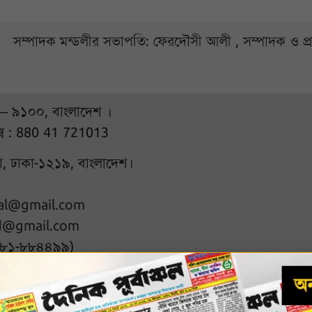
সম্পাদক মন্ডলীর সভাপতি: ফেরদৌসী আলী , সম্পাদক ও প
 – ৯১০০, বাংলাদেশ ।
্স : 880 41 721013
ুরা, ঢাকা-১২১৯, বাংলাদেশ।
hal@gmail.com
d@gmail.com
৭৮১-৮৮৪৪৯৯)
l rights reserved
Designed & D