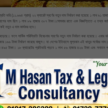
্রতি ভরি (১১.৬৬৪ গ্রাম) ২২ ক্যারেট স্বর্ণের নতুন দাম নির্ধারণ করা হয়েছে ১ লাখ ৯১ হা
ের আগের দাম ছিল ১ লাখ ৮৯ হাজার ৩০৭ টাকা।সোমবার রাতে এক বিজ্ঞপ্তিতে এ তথ্য জান
থেকেই নতুন এ দাম কার্যকর হবে।
য বেড়েছে। ফলে সার্বিক পরিস্থিতি বিবেচনায় স্বর্ণের নতুন দাম নির্ধারণ করা হয়েছে। এবার 
জার ১৯৬ টাকা নির্ধারণ করেছে বাজুস। যা দেশের ইতিহাসে মূল্যবান এই ধাতুর সর্বোচ্চ দা
াজার ৪৯৫ টাকা। ১৮ ক্যারেটের প্রতিভরি পড়বে ১ লাখ ৫৬ হাজার ৪২৬ টাকা এবং সনাতন প
 অনুযায়ী ২২ ক্যারেটের প্রতিভরির দাম তিন হাজার ৪৭৬ টাকা, ২১ ক্যারেটের দাম ৩ হাজ
ম ২ হাজার ১৩৫ টাকাই রয়েছে।বিজ্ঞপ্তিতে আরও জানানো হয়, স্বর্ণ ও রুপার বিক্রয় মূল্যে
শতাংশ মজুরি যোগ করতে হবে। উল্লেখ্য, এর আগে সর্বশেষ গত ২০ সেপ্টেম্বর স্বর্ণের দর 
নও রুপার দাম অপরিবর্তিত থাকে।
দেশ
,
সর্বশেষ
,
সর্বশেষ-সংবাদ