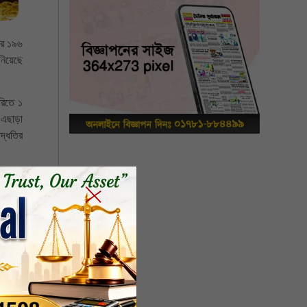
জার ১৯৬
িয়েছে
ভরিতে ১
ম।এছাড়া
দ্ধতির
ার ৩১৩
র সঙ্গে
সংশোধন