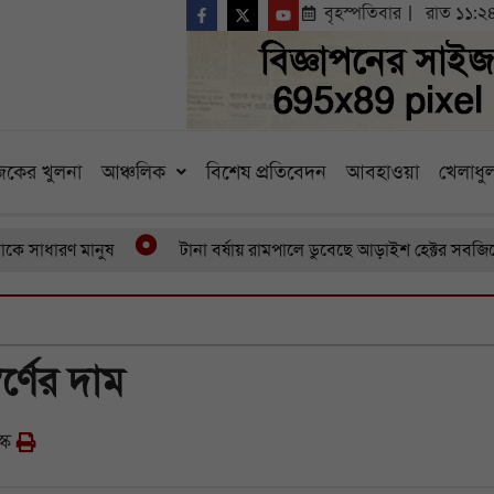
বৃহস্পতিবার
রাত ১১:২
কের খুলনা
আঞ্চলিক
বিশেষ প্রতিবেদন
আবহাওয়া
খেলাধুল
ারণ মানুষ
টানা বর্ষায় রামপালে ডুবেছে আড়াইশ হেক্টর সবজিক্ষেত ব
র্ণের দাম
্ক