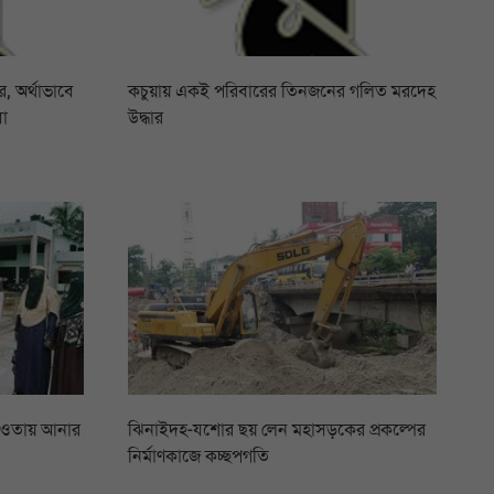
 অর্থাভাবে
কচুয়ায় একই পরিবারের তিনজনের গলিত মরদেহ
বা
উদ্ধার
আওতায় আনার
ঝিনাইদহ-যশোর ছয় লেন মহাসড়কের প্রকল্পের
নির্মাণকাজে কচ্ছপগতি