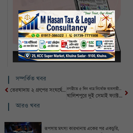
সম্পর্কিত খবর
নগরীতে ৫ দিন ধরে নিখোঁজ ব্যবসায়ীর সন্ধান মেলেনি
তেরখাদায় ২ গ্রুপের সংঘর্ষে কমপক্ষে আহত ৩০ জন
খালিশপুরে দুই সেমাই ফ্যাক্টরিকে জরিমানা
আরও খবর
রূপসায় মৎস্য কারখানায় একের পর একচুরি,