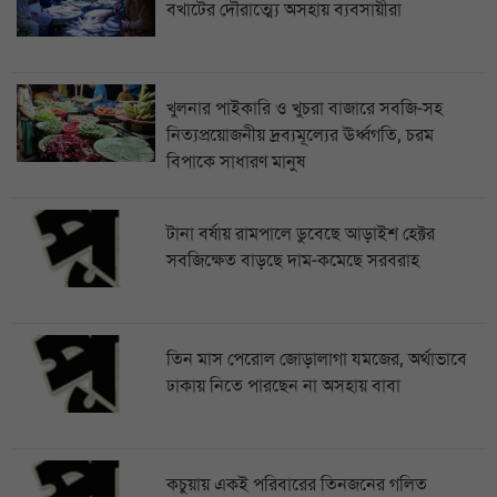
বখাটের দৌরাত্ম্যে অসহায় ব্যবসায়ীরা
খুলনার পাইকারি ও খুচরা বাজারে সবজি-সহ
নিত্যপ্রয়োজনীয় দ্রব্যমূল্যের ঊর্ধ্বগতি, চরম
বিপাকে সাধারণ মানুষ
টানা বর্ষায় রামপালে ডুবেছে আড়াইশ হেক্টর
সবজিক্ষেত বাড়ছে দাম-কমেছে সরবরাহ
তিন মাস পেরোল জোড়ালাগা যমজের, অর্থাভাবে
ঢাকায় নিতে পারছেন না অসহায় বাবা
কচুয়ায় একই পরিবারের তিনজনের গলিত