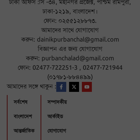
ঢাকা অফিস :সি -৩৪, মহানগর প্রজেক্ট, পশ্চিম রামপুরা,
ঢাকা-১২১৯, বাংলাদেশ।
ফোন: ০২৫৫১২৮৮৭৩.
আমাদের সাথে যোগাযোগ
করুন:
dainikpurbanchal@gmail.com
বিজ্ঞাপন এর জন্য যোগাযোগ
করুন:
purbanchalad@gmail.com
ফোন: 02477-722251-3 , 02477-721944
(০১৭৮১-৮৮৪৪৯৯)
আমাদের সঙ্গে থাকুন :
সর্বশেষ
সম্পাদকীয়
বাংলাদেশ
আর্কাইভ
আন্তর্জাতিক
যোগাযোগ