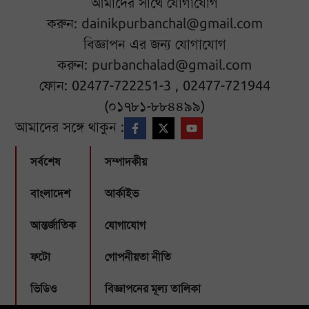
আমাদের সাথে যোগাযোগ
করুন:
dainikpurbanchal@gmail.com
বিজ্ঞাপন এর জন্য যোগাযোগ
করুন:
purbanchalad@gmail.com
ফোন: 02477-722251-3 , 02477-721944
(০১৭৮১-৮৮৪৪৯৯)
আমাদের সঙ্গে থাকুন :
সর্বশেষ
সম্পাদকীয়
বাংলাদেশ
আর্কাইভ
আন্তর্জাতিক
যোগাযোগ
ফটো
গোপনীয়তা নীতি
ভিডিও
বিজ্ঞাপনের মূল্য তালিকা