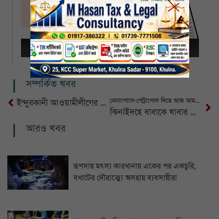
সম্পর্কিত খবর
বেনাপোলে-পেট্রাপোল দিয়ে আজ আমদানি-রপ্তানি বন্ধ
ইন্দুরকানী আওয়ামীলীগের সম্পাদক গ্রেফতার
ঝিনাইদহে বাবাকে খাবার পৌঁছে দিতে গিয়ে ট্রাক চাপায় তরুণ নিহত
আরও খবর
রূপসায় মৎস্য কারখানায় একের পর একচুরি,
বখাটের দৌরাত্ম্যে অসহায় ব্যবসায়ীরা