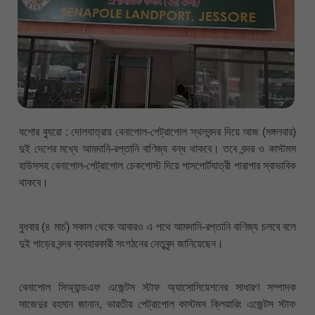
যশোর ব্যুরো : দোলযাত্রায় বেনাপোল-পেট্রাপোল স্থলবন্দর দিয়ে আজ (মঙ্গলবার)
দুই দেশের মধ্যে আমদানি-রপ্তানি বাণিজ্য বন্ধ থাকবে। তবে বন্দর ও কাস্টমস
হাউসসহ বেনাপোল-পেট্রাপোল চেকপোস্ট দিয়ে পাসপোর্টযাত্রী পারাপার স্বাভাবিক
থাকবে।
বুধবার (৪ মার্চ) সকাল থেকে আবারও এ পথে আমদানি-রপ্তানি বাণিজ্য চলবে বলে
দুই পাড়ের বন্দর ব্যবহারকারী সংগঠনের নেতৃবৃন্দ জানিয়েছেন।
বেনাপোল সিঅ্যান্ডএফ এজেন্টস স্টাফ অ্যাসোসিয়েশনের সাধারণ সম্পাদক
সাজেদুর রহমান জানান, ভারতীয় পেট্রাপোল কাস্টমস ক্লিয়ারিং এজেন্টস স্টাফ