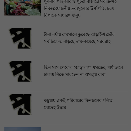
খুলনার পাইকারি ও খুচরা বাজারে সবজি-সহ
নিত্যপ্রয়োজনীয় দ্রব্যমূল্যের ঊর্ধ্বগতি, চরম
বিপাকে সাধারণ মানুষ
টানা বর্ষায় রামপালে ডুবেছে আড়াইশ হেক্টর
সবজিক্ষেত বাড়ছে দাম-কমেছে সরবরাহ
তিন মাস পেরোল জোড়ালাগা যমজের, অর্থাভাবে
ঢাকায় নিতে পারছেন না অসহায় বাবা
কচুয়ায় একই পরিবারের তিনজনের গলিত
মরদেহ উদ্ধার