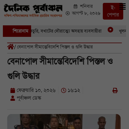
শনিবার
ই-
আগস্ট ৮, ২০২৬
পেপার
য় একের পর একচুরি, বখাটের দৌরাত্ম্যে অসহায় ব্যবসায়ীরা
শিরোনাম
খুলনার পা
/ বেনাপোল সীমান্তেবিদেশি পিস্তল ও গুলি উদ্ধার
বেনাপোল সীমান্তেবিদেশি পিস্তল ও
গুলি উদ্ধার
ফেব্রুয়ারি ১০, ২০২৬
১৬:১২
পূর্বাঞ্চল ডেস্ক