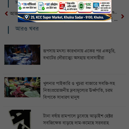
সম্পর্কিত খবর
বেনাপোল সীমান্তেবিদেশি পিস্তল ও গুলি উদ্ধার
আজ থেকে ভোটের মাঠে নামছে আইনশৃঙ্খলা বাহিনী
৯০ শতাংশের বেশি কেন্দ্রে এখন সিসি ক্যামেরার চোখ: ইসি
আরও খবর
রূপসায় মৎস্য কারখানায় একের পর একচুরি,
বখাটের দৌরাত্ম্যে অসহায় ব্যবসায়ীরা
খুলনার পাইকারি ও খুচরা বাজারে সবজি-সহ
নিত্যপ্রয়োজনীয় দ্রব্যমূল্যের ঊর্ধ্বগতি, চরম
বিপাকে সাধারণ মানুষ
টানা বর্ষায় রামপালে ডুবেছে আড়াইশ হেক্টর
সবজিক্ষেত বাড়ছে দাম-কমেছে সরবরাহ