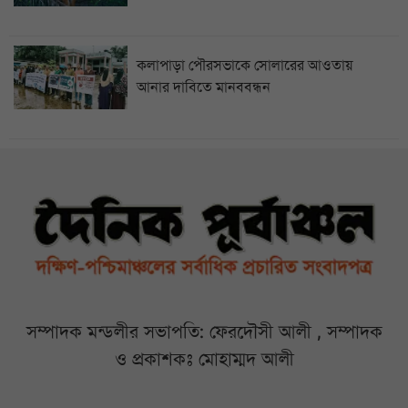
কলাপাড়া পৌরসভাকে সোলারের আওতায়
আনার দাবিতে মানববন্ধন
সম্পাদক মন্ডলীর সভাপতি: ফেরদৌসী আলী , সম্পাদক
ও প্রকাশকঃ মোহাম্মদ আলী