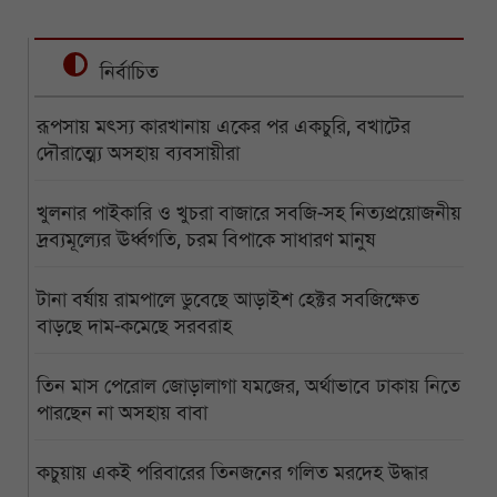
নির্বাচিত
রূপসায় মৎস্য কারখানায় একের পর একচুরি, বখাটের
দৌরাত্ম্যে অসহায় ব্যবসায়ীরা
খুলনার পাইকারি ও খুচরা বাজারে সবজি-সহ নিত্যপ্রয়োজনীয়
দ্রব্যমূল্যের ঊর্ধ্বগতি, চরম বিপাকে সাধারণ মানুষ
টানা বর্ষায় রামপালে ডুবেছে আড়াইশ হেক্টর সবজিক্ষেত
বাড়ছে দাম-কমেছে সরবরাহ
তিন মাস পেরোল জোড়ালাগা যমজের, অর্থাভাবে ঢাকায় নিতে
পারছেন না অসহায় বাবা
কচুয়ায় একই পরিবারের তিনজনের গলিত মরদেহ উদ্ধার