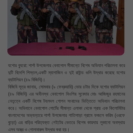
যশোর ব্যুরো: শার্শা উপজেলার বেনাপোল সীমান্তে বিশেষ অভিযান পরিচালনা করে
দুটি বিদেশি পিস্তল,একটি ম্যাগাজিন ও দুই রাউন্ড গুলি উদ্ধার করেছে যশোর
ব্যাটালিয়ন (৪৯ বিজিবি)।
বিজিবি সূত্র জানায়, সোমবার (৯ ফেব্রুয়ারি) ভোর ৪টার দিকে যশোর ব্যাটালিয়ন
(৪৯ বিজিবি) এর অধীনস্থ বেনাপোল বিওপির সুবেদার মোঃ আজিজুর রহমানের
নেতৃত্বে একটি বিশেষ টহলদল গোপন সংবাদের ভিত্তিতে অভিযান পরিচালনা
করে। অভিযানে বেনাপোল পোর্টের সীমান্ত এলাকা থেকে প্রায় এক কিলোমিটার
বাংলাদেশের অভ্যন্তরে শার্শা উপজেলার গাতিপাড়া গ্রামে ফজলে করিম (ওরফে
বুড়ো) এর বাড়ির পরিত্যক্ত গেইটের ভেতরে বিশেষ কায়দায় লুকানো অবস্থায়
এসব অস্ত্র ও গোলাবারুদ উদ্ধার করা হয়।