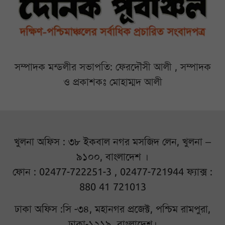
সম্পাদক মন্ডলীর সভাপতি: ফেরদৌসী আলী , সম্পাদক
ও প্রকাশকঃ মোহাম্মদ আলী
খুলনা অফিস : ৩৮ ইকবাল নগর মসজিদ লেন, খুলনা –
৯১০০, বাংলাদেশ ।
ফোন : 02477-722251-3 , 02477-721944 ফ্যাক্স :
880 41 721013
ঢাকা অফিস :সি -৩৪, মহানগর প্রজেক্ট, পশ্চিম রামপুরা,
ঢাকা-১২১৯, বাংলাদেশ।