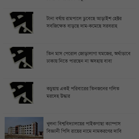
টানা বর্ষায় রামপালে ডুবেছে আড়াইশ হেক্টর
সবজিক্ষেত বাড়ছে দাম-কমেছে সরবরাহ
তিন মাস পেরোল জোড়ালাগা যমজের, অর্থাভাবে
ঢাকায় নিতে পারছেন না অসহায় বাবা
কচুয়ায় একই পরিবারের তিনজনের গলিত
মরদেহ উদ্ধার
খুলনা বিশ্ববিদ্যালয়ের পাইকগাছা ক্যাম্পাস
বিজ্ঞানী পিসি রায়ের নামে নামকরণের দাবি