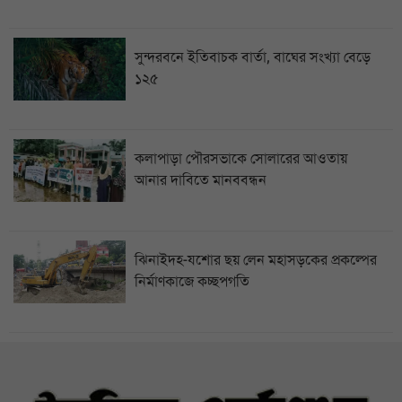
সুন্দরবনে ইতিবাচক বার্তা, বাঘের সংখ্যা বেড়ে
১২৫
কলাপাড়া পৌরসভাকে সোলারের আওতায়
আনার দাবিতে মানববন্ধন
ঝিনাইদহ-যশোর ছয় লেন মহাসড়কের প্রকল্পের
নির্মাণকাজে কচ্ছপগতি