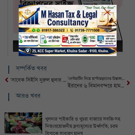
সম্পর্কিত খবর
‘সেন্টমার্টিন নিয়ে মাস্টারপ্ল্যানের চিন্তাভাবনা চলছে’: উপদেষ্টা রিজওয়ানা হাসান
‘সাবেক সিইসি নুরুল হুদার সঙ্গে যা হয়েছে তা কোনোভাবেই গ্রহণযোগ্য নয়’: স্বরাষ্ট্র উপদেষ্টা
ইরানের ৬ বিমানবন্দরে হামলা, ১৫ উড়োজাহাজ-হেলিকপ্টার বিধ্বস্তের দাবি ইসরায়েলের
আরও খবর
খুলনার পাইকারি ও খুচরা বাজারে সবজি-সহ
নিত্যপ্রয়োজনীয় দ্রব্যমূল্যের ঊর্ধ্বগতি, চরম
বিপাকে সাধারণ মানুষ