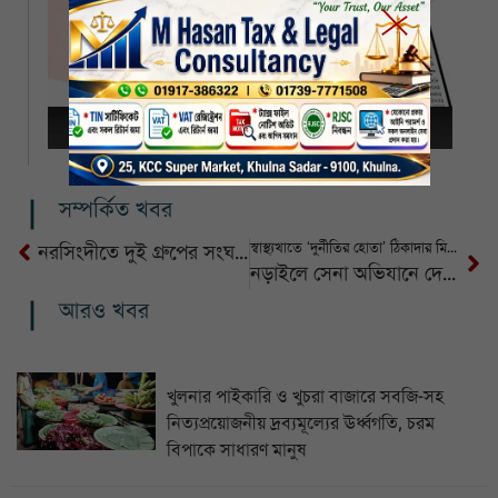
সম্পর্কিত খবর
স্বাস্থ্যখাতে ‘দুর্নীতির হোতা’ ঠিকাদার মিঠু ৫ দিনের রিমান্ডে
নরসিংদীতে দুই গ্রুপের সংঘর্ষে নিহত ১, আহত অন্তত ৫
নড়াইলে সেনা অভিযানে দেশীয় অস্ত্র ও মাদক উদ্ধার, আটক-২
আরও খবর
খুলনার পাইকারি ও খুচরা বাজারে সবজি-সহ
নিত্যপ্রয়োজনীয় দ্রব্যমূল্যের ঊর্ধ্বগতি, চরম
বিপাকে সাধারণ মানুষ