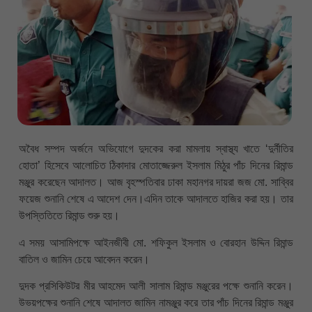
অবৈধ সম্পদ অর্জনে অভিযোগে দুদকের করা মামলায় স্বাস্থ্য খাতে ‘দুর্নীতির
হোতা’ হিসেবে আলোচিত ঠিকাদার মোতাজ্জেরুল ইসলাম মিঠুর পাঁচ দিনের রিমান্ড
মঞ্জুর করেছেন আদালত। আজ বৃহস্পতিবার ঢাকা মহানগর দায়রা জজ মো. সাব্বির
ফয়েজ শুনানি শেষে এ আদেশ দেন।এদিন তাকে আদালতে হাজির করা হয়। তার
উপস্তিতিতে রিমান্ড শুরু হয়।
এ সময় আসামিপক্ষে আইনজীবী মো. শফিকুল ইসলাম ও বোরহান উদ্দিন রিমান্ড
বাতিল ও জামিন চেয়ে আবেদন করেন।
দুদক প্রসিকিউটর মীর আহমেদ আলী সালাম রিমান্ড মঞ্জুরের পক্ষে শুনানি করেন।
উভয়পক্ষের শুনানি শেষে আদালত জামিন নামঞ্জুর করে তার পাঁচ দিনের রিমান্ড মঞ্জুর