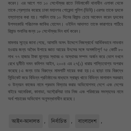
করেন। এর আগে গত ১০ সেপ্টেম্বর রাতে নিউমার্কেট থানাধীন এলাকা থেকে
তাকে গ্রেপ্তার করেছে ঢাকা মহানগর গোয়েন্দা পুলিশ (ডিবি)।এরপর তাকে দুদকে
হস্তান্তর করা হয়। পরদিন তার ১০ দিনের রিমান্ড চেয়ে আবেদন করেন দুদকের
উপসহকারি পরিচালক জাকির হোসেন। ওইদিন আদালত তাকে কারাগারে পাঠিয়ে
রিমান্ড শুনানির জন্য ১৮ সেপ্টেম্বর দিন ধার্য করেন।
মামলার সূত্রে জানা গেছে, আসামি অসৎ উদ্দেশে নিজস্বার্থে আর্থিকভাবে লাভবান
হওয়ার জন্য অবৈধ উপায়ে জ্ঞাত আয়ের উৎসের সঙ্গে অসঙ্গতিপূর্ণ ৭৫ কোটি ৮০
লাখ ৭৭ হাজার টাকা মূল্যের স্থাবর ও অস্থাবর সম্পদ অর্জন করে ভোগ দখলে
রেখে দুর্নীতি দমন কমিশন আইন, ২০০৪ এর ২৭(১) ধারায় শাস্তিযোগ্য অপরাধ
করেছে।এ জন্য তার বিরুদ্ধে মামলাটি দায়ের করা হয়।এ ছাড়া তার বিরুদ্ধে
সিন্ডিকেট করে বিভিন্ন প্রতিষ্ঠানের মাধ্যমে স্বাস্থ্য খাতে বিভিন্ন মালামাল সরবরাহ
ও উন্নয়ন কাজের নামে প্রভাব বিস্তার করার অভিযোগসহ দেশে এবং দেশের
বাইরে আমেরিকা, কানাডা, অস্ট্রেলিয়া তার নিজ এবং পরিবারের সদস্যদের নামে
অর্থ পাচারের অভিযোগ অনুসন্ধানাধীন রয়েছে।
আইন-আদালত
,
নির্বাচিত
,
বাংলাদেশ
,