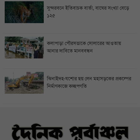
সুন্দরবনে ইতিবাচক বার্তা, বাঘের সংখ্যা বেড়ে
১২৫
কলাপাড়া পৌরসভাকে সোলারের আওতায়
আনার দাবিতে মানববন্ধন
ঝিনাইদহ-যশোর ছয় লেন মহাসড়কের প্রকল্পের
নির্মাণকাজে কচ্ছপগতি