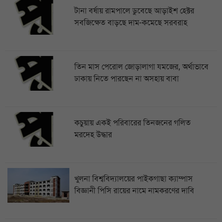
টানা বর্ষায় রামপালে ডুবেছে আড়াইশ হেক্টর
সবজিক্ষেত বাড়ছে দাম-কমেছে সরবরাহ
তিন মাস পেরোল জোড়ালাগা যমজের, অর্থাভাবে
ঢাকায় নিতে পারছেন না অসহায় বাবা
কচুয়ায় একই পরিবারের তিনজনের গলিত
মরদেহ উদ্ধার
খুলনা বিশ্ববিদ্যালয়ের পাইকগাছা ক্যাম্পাস
বিজ্ঞানী পিসি রায়ের নামে নামকরণের দাবি