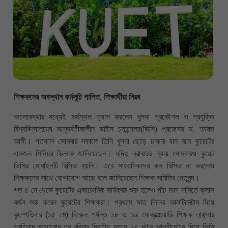
শিক্ষকদের অবস্থান কর্মসূচি পালিত, শিক্ষার্থীরা নিরব
অচলাবস্থার মধ্যেই কর্মস্থল ত্যাগ করলেন খুলনা প্রকৌশল ও প্রযুক্তি
বিশ্ববিদ্যালয়ের অন্তর্বর্তীকালীন ভাইস চ্যান্সেলর(ভিসি) প্রফেসর ড. হযরত
আলী। গতকাল সোমবার সকালে তিনি খুলনা ছেড়ে ঢাকায় যান বলে কুয়েটের
একজন সিনিয়র ডিনকে জানিয়েছেন। যদিও বরাবরের ন্যায় সোমবারও কুয়েট
ভিসির মোবাইলটি রিসিভ হয়নি। তবে সাংবাদিকদের কল রিসিভ না করলেও
শিক্ষকদের সাথে যোগাযোগ আছে বলে জানিয়েছেন শিক্ষক সমিতির নেতৃবৃন্দ।
গত ৪ মে থেকে কুয়েটের একাডেমিক কার্যক্রম শুরু হলেও পাঁচ দফা দাবিতে ক্লাস
বর্জন শুরু করেন কুয়েটের শিক্ষকরা। প্রথমে সাত দিনের আলটিমেটাম দিয়ে
বৃহস্পতিবার (১৫ মে) বিকেল পর্যন্ত ১৮ ও ১৯ ফেব্রæয়ারি শিক্ষক লাঞ্ছনার
প্রতিবাদ জানানোর পর রবিবার দ্বিতীয় দফায় ২৪ ঘন্টার আলটিমেটাম দিয়ে ভিসি