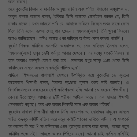
জানা যায়নি।
তবে কুয়েটের বিজ্ঞান ও মানবিক অনুষদের ডিন এবং গণিত বিভাগের অধ্যাপক ড.
আবুল কালাম আজাদ বলেন, ‘রবিবার ভিসি আমাকে মোবাইলে জানান যে, তিনি
ঢাকায় যাবেন। যখন জানতে পারি যে, আমাকে দায়িত্ব দিচ্ছেন তখন তাকে ফোন
দিলে তিনি বলেন, রূপসা সেতু পার হচ্ছেন। মঙ্গলবার(আজ) তিনি খুলনা ফিরবেন
বলেও জানিয়েছেন। যদিও আমার ওপর দায়িত্ব অর্পনের কোন কাগজ পাইনি’।
কুয়েট শিক্ষক সমিতির সভাপতি অধ্যাপক ড. মোঃ সাহিদুল ইসলাম বলেন,
‘মঙ্গলবার(আজ) দুপুর ১২টা পর্যন্ত আবার দেখবো। এর মধ্যে সংকট নিরসন না
হলে আবারও কর্মসূচি ঘোষণা করা হবে। মঙ্গলবার দুপুর সাড়ে ১১টা থেকে ভিসি
কার্যালয়ের সামনে অবস্থান কর্মসূচি পালিত হবে’।
এদিকে, শিক্ষকদের পাশাপাশি সেখানে উপস্থিত হয়ে কুয়েটের ১৯ ব্যচের
কয়েকজন শিক্ষার্থী বলেন, ‘আমরা দ্রæত ক্লাস শুরুর দাবি জানাই। এ
বিশ্ববিদ্যালয়ের সববেচেয়ে বেশি ক্ষতিগ্রস্থ হচ্ছি আমরা ১৯ ব্যচের শিক্ষার্থীরা।
কেননা ইতোমধ্যে আমাদের দু’টি পরীক্ষা আটকে আছে। এক হাজার শিক্ষার্থী
সেশনজটে পড়ছে। আর এক হাজার শিক্ষার্থী মানে এক হাজার পরিবার’।
কুয়েটের সাধারণ শিক্ষার্থীরা সাবেক ভিসি অধ্যাপক ড. মোহাম্মদ মাছুদের আমলে
গঠিত তদন্ত কমিটি বাতিল করে নতুন কমিটি গঠনের দাবিতে অটল। এ সম্পর্কে
আপনাদের কি মত ? সাংবাদিকদের এমন প্রশ্নের জবাবে তারা বলেন, ‘আমরা নতুন
কমিটির পক্ষে নই। তাহলে আরও পিছিয়ে যাবে। আমরা চাই বর্তমান কমিটিই