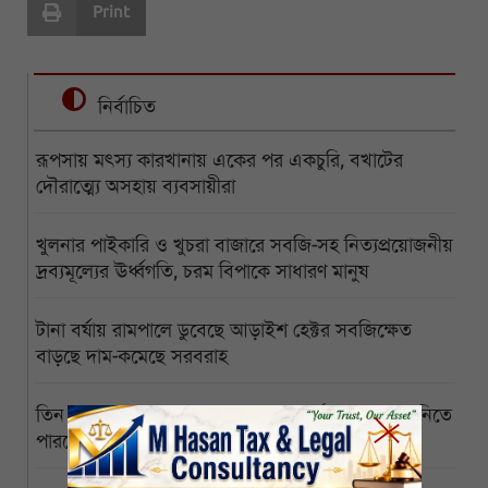
Print
নির্বাচিত
রূপসায় মৎস্য কারখানায় একের পর একচুরি, বখাটের
দৌরাত্ম্যে অসহায় ব্যবসায়ীরা
খুলনার পাইকারি ও খুচরা বাজারে সবজি-সহ নিত্যপ্রয়োজনীয়
দ্রব্যমূল্যের ঊর্ধ্বগতি, চরম বিপাকে সাধারণ মানুষ
টানা বর্ষায় রামপালে ডুবেছে আড়াইশ হেক্টর সবজিক্ষেত
বাড়ছে দাম-কমেছে সরবরাহ
তিন মাস পেরোল জোড়ালাগা যমজের, অর্থাভাবে ঢাকায় নিতে
পারছেন না অসহায় বাবা