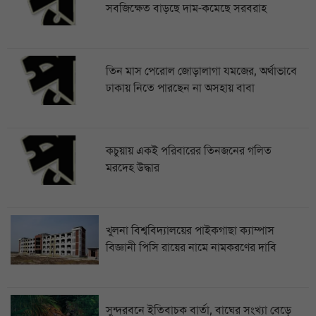
সবজিক্ষেত বাড়ছে দাম-কমেছে সরবরাহ
তিন মাস পেরোল জোড়ালাগা যমজের, অর্থাভাবে
ঢাকায় নিতে পারছেন না অসহায় বাবা
কচুয়ায় একই পরিবারের তিনজনের গলিত
মরদেহ উদ্ধার
খুলনা বিশ্ববিদ্যালয়ের পাইকগাছা ক্যাম্পাস
বিজ্ঞানী পিসি রায়ের নামে নামকরণের দাবি
সুন্দরবনে ইতিবাচক বার্তা, বাঘের সংখ্যা বেড়ে