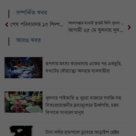
সম্পর্কিত খবর
অচলাবস্থার মধ্যেই কুয়েট ভিসি খুলনা ত্যাগ করলেন
শেখ পরিবারসহ ১০ শিল্পগোষ্ঠীর পৌনে ২ লাখ কোটি টাকার সম্পদ জব্দ
আগামী ২৫ মে খুলনায় দুদকের গণশুনানিমিলবে অনিয়মের তাৎক্ষণিক সমাধান
আরও খবর
রূপসায় মৎস্য কারখানায় একের পর একচুরি,
বখাটের দৌরাত্ম্যে অসহায় ব্যবসায়ীরা
খুলনার পাইকারি ও খুচরা বাজারে সবজি-সহ
নিত্যপ্রয়োজনীয় দ্রব্যমূল্যের ঊর্ধ্বগতি, চরম
বিপাকে সাধারণ মানুষ
টানা বর্ষায় রামপালে ডুবেছে আড়াইশ হেক্টর