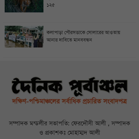
১২৫
কলাপাড়া পৌরসভাকে সোলারের আওতায়
আনার দাবিতে মানববন্ধন
সম্পাদক মন্ডলীর সভাপতি: ফেরদৌসী আলী , সম্পাদক
ও প্রকাশকঃ মোহাম্মদ আলী