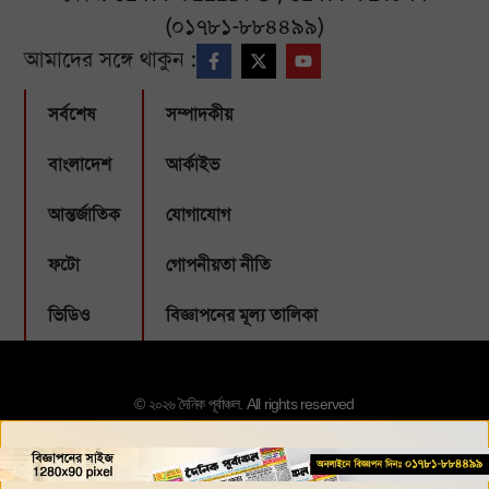
(০১৭৮১-৮৮৪৪৯৯)
আমাদের সঙ্গে থাকুন :
সর্বশেষ
সম্পাদকীয়
বাংলাদেশ
আর্কাইভ
আন্তর্জাতিক
যোগাযোগ
ফটো
গোপনীয়তা নীতি
ভিডিও
বিজ্ঞাপনের মূল্য তালিকা
© ২০২৬ দৈনিক পূর্বাঞ্চল. All rights reserved
Designed & Developed by:
Webbubl