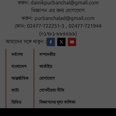
করুন:
dainikpurbanchal@gmail.com
বিজ্ঞাপন এর জন্য যোগাযোগ
করুন:
purbanchalad@gmail.com
ফোন: 02477-722251-3 , 02477-721944
(০১৭৮১-৮৮৪৪৯৯)
আমাদের সঙ্গে থাকুন :
সর্বশেষ
সম্পাদকীয়
বাংলাদেশ
আর্কাইভ
আন্তর্জাতিক
যোগাযোগ
ফটো
গোপনীয়তা নীতি
ভিডিও
বিজ্ঞাপনের মূল্য তালিকা