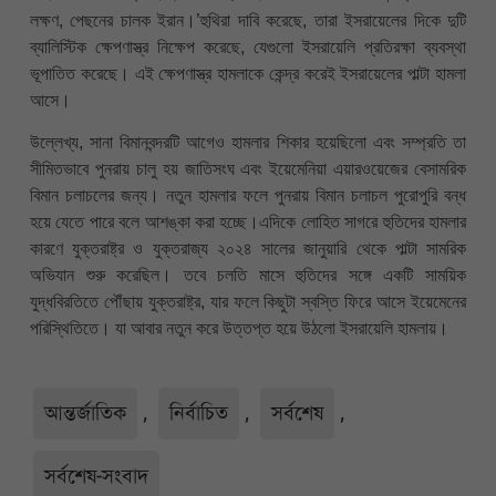
লক্ষণ, পেছনের চালক ইরান।’হুথিরা দাবি করেছে, তারা ইসরায়েলের দিকে দুটি
ব্যালিস্টিক ক্ষেপণাস্ত্র নিক্ষেপ করেছে, যেগুলো ইসরায়েলি প্রতিরক্ষা ব্যবস্থা
ভূপাতিত করেছে। এই ক্ষেপণাস্ত্র হামলাকে কেন্দ্র করেই ইসরায়েলের পাল্টা হামলা
আসে।
উল্লেখ্য, সানা বিমানবন্দরটি আগেও হামলার শিকার হয়েছিলো এবং সম্প্রতি তা
সীমিতভাবে পুনরায় চালু হয় জাতিসংঘ এবং ইয়েমেনিয়া এয়ারওয়েজের বেসামরিক
বিমান চলাচলের জন্য। নতুন হামলার ফলে পুনরায় বিমান চলাচল পুরোপুরি বন্ধ
হয়ে যেতে পারে বলে আশঙ্কা করা হচ্ছে।এদিকে লোহিত সাগরে হুতিদের হামলার
কারণে যুক্তরাষ্ট্র ও যুক্তরাজ্য ২০২৪ সালের জানুয়ারি থেকে পাল্টা সামরিক
অভিযান শুরু করেছিল। তবে চলতি মাসে হুতিদের সঙ্গে একটি সাময়িক
যুদ্ধবিরতিতে পৌঁছায় যুক্তরাষ্ট্র, যার ফলে কিছুটা স্বস্তি ফিরে আসে ইয়েমেনের
পরিস্থিতিতে। যা আবার নতুন করে উত্তপ্ত হয়ে উঠলো ইসরায়েলি হামলায়।
আন্তর্জাতিক
,
নির্বাচিত
,
সর্বশেষ
,
সর্বশেষ-সংবাদ