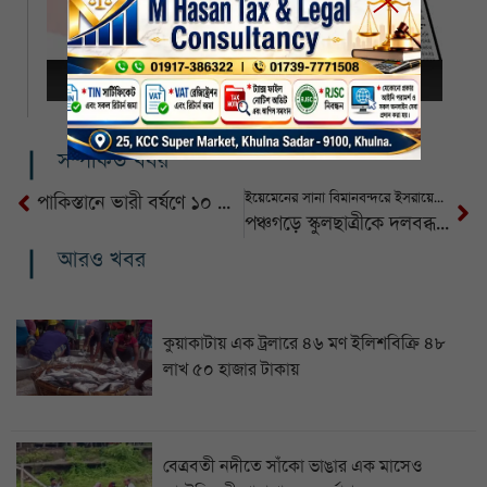
সম্পর্কিত খবর
ইয়েমেনের সানা বিমানবন্দরে ইসরায়েলের ব্যাপক হামলা
পাকিস্তানে ভারী বর্ষণে ১০ জনের মৃত্যু, আহত অন্তত ৪৩ জন
পঞ্চগড়ে স্কুলছাত্রীকে দলবব্ধ ধর্ষণের দায়ে ৬ জনের যাবজ্জীবন
আরও খবর
কুয়াকাটায় এক ট্রলারে ৪৬ মণ ইলিশবিক্রি ৪৮
লাখ ৫০ হাজার টাকায়
বেত্রবতী নদীতে সাঁকো ভাঙার এক মাসেও