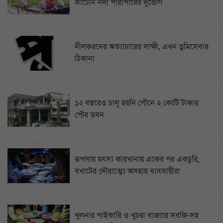
কাটেনি নদী পারাপারের দুর্ভোগ
নীলকরদের অত্যাচারের সাক্ষী, এখন ভূমিসেবার
ঠিকানা
১২ বছরেও চালু হয়নি পৌনে ২ কোটি টাকার
পৌর ভবন
রূপসায় মৎস্য কারখানায় একের পর একচুরি,
বখাটের দৌরাত্ম্যে অসহায় ব্যবসায়ীরা
খুলনার পাইকারি ও খুচরা বাজারে সবজি-সহ