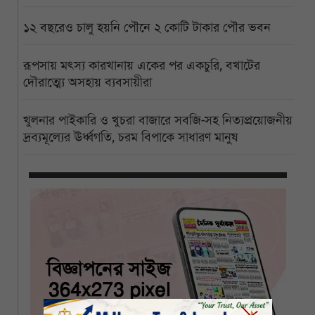
১২ বছরেও চালু হয়নি পৌনে ২ কোটি টাকার পৌর ভবন
রূপসায় মৎস্য কারখানায় একের পর একচুরি, বখাটের
দৌরাত্ম্যে অসহায় ব্যবসায়ীরা
খুলনার পাইকারি ও খুচরা বাজারে সবজি-সহ নিত্যপ্রয়োজনীয়
দ্রব্যমূল্যের ঊর্ধ্বগতি, চরম বিপাকে সাধারণ মানুষ