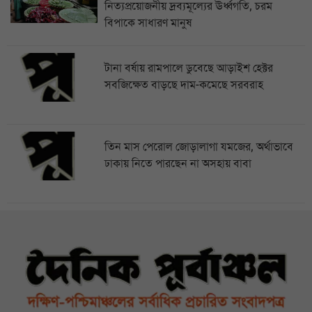
নিত্যপ্রয়োজনীয় দ্রব্যমূল্যের ঊর্ধ্বগতি, চরম
বিপাকে সাধারণ মানুষ
টানা বর্ষায় রামপালে ডুবেছে আড়াইশ হেক্টর
সবজিক্ষেত বাড়ছে দাম-কমেছে সরবরাহ
তিন মাস পেরোল জোড়ালাগা যমজের, অর্থাভাবে
ঢাকায় নিতে পারছেন না অসহায় বাবা