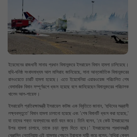
ইয়েমেনের রাজধানী সানায় প্রধান বিমানবন্দরে ইসরায়েল বিমান হামলা চালিয়েছে।
হুথি-ঘনিষ্ঠ সংবাদমাধ্যম আল মাসিরাহ জানিয়েছে, সানা আন্তর্জাতিক বিমানবন্দরের
রানওয়েতে চারটি হামলা হয়েছে। এতে ইয়েমেনিয়া এয়ারওয়েজ পরিচালিত শেষ
বেসামরিক বিমান সম্পূর্ণরূপে ধ্বংস হয়েছে বলে জানিয়েছেন বিমানবন্দরের পরিচালক
খালেদ আল-শায়েফ।
ইসরায়েলি প্রতিরক্ষামন্ত্রী ইসরায়েল কাটজ এক বিবৃতিতে জানান, ‘হুথিদের সন্ত্রাসী
লক্ষ্যবস্তুতে’ বিমান হামলা চালানো হয়েছে এবং ’শেষ বিমানটি ধ্বংস করা হয়েছে,’
যা তাদের শক্ত অবস্থানের বার্তা বহন করে। তিনি বলেন, ‘যে কেউ ইসরায়েলের
উপর হামলা চালাবে, তাকে চড়া মূল্য দিতে হবে।’ ইসরায়েলের প্রধানমন্ত্রী
বেঞ্জামিন নেতানিয়াহু এই হামলার পেছনে ইরানকে দায়ী করে বলেন, ‘হুথিরা কেবল