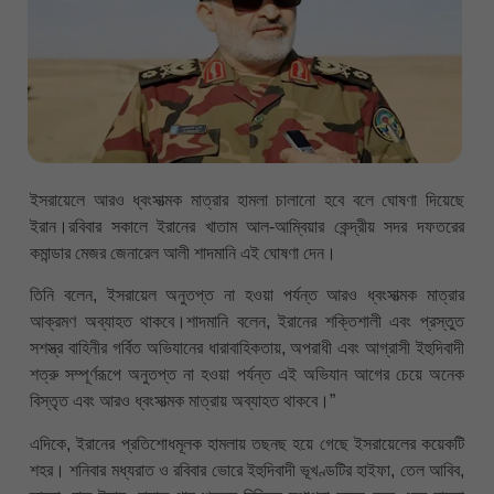
ইসরায়েলে আরও ধ্বংসাত্মক মাত্রার হামলা চালানো হবে বলে ঘোষণা দিয়েছে
ইরান।রবিবার সকালে ইরানের খাতাম আল-আম্বিয়ার কেন্দ্রীয় সদর দফতরের
কমান্ডার মেজর জেনারেল আলী শাদমানি এই ঘোষণা দেন।
তিনি বলেন, ইসরায়েল অনুতপ্ত না হওয়া পর্যন্ত আরও ধ্বংসাত্মক মাত্রার
আক্রমণ অব্যাহত থাকবে।শাদমানি বলেন, ইরানের শক্তিশালী এবং প্রস্তুত
সশস্ত্র বাহিনীর গর্বিত অভিযানের ধারাবাহিকতায়, অপরাধী এবং আগ্রাসী ইহুদিবাদী
শত্রু সম্পূর্ণরূপে অনুতপ্ত না হওয়া পর্যন্ত এই অভিযান আগের চেয়ে অনেক
বিস্তৃত এবং আরও ধ্বংসাত্মক মাত্রায় অব্যাহত থাকবে।”
এদিকে, ইরানের প্রতিশোধমূলক হামলায় তছনছ হয়ে গেছে ইসরায়েলের কয়েকটি
শহর। শনিবার মধ্যরাত ও রবিবার ভোরে ইহুদিবাদী ভূখণ্ডটির হাইফা, তেল আবিব,