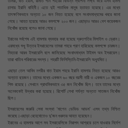
তামরা, বাত ইয়াম, রামাত গান শহরের বিভিন্ন স্থাপনা লক্ষ্য করে এসব হামলা
চালায় ইরানি বাহিনী। এতে দুই শতাধিক মানুষ হতাহত হয়েছে। এর মধ্যে
তাৎক্ষণিকভাবে অন্তত ১০ জন নিহত হয়েছে বলে সংবাদমাধ্যমের খবরে জানা
গেছে। আহত হয়েছে আরও কমপক্ষে ২০০ জন। এছাড়াও আরও বেশ কয়েকজন
নিখোঁজ রয়েছে বলেও জানা গেছে।
ইরানের সর্বশেষ এই হামলায় ব্যবহার করা হয়েছে দ্রুতগতির মিসাইল ও ড্রোন।
এরমধ্যে শুধু উত্তর ইসরায়েলের তামরা শহরে প্রাণ হারিয়েছে কমপক্ষে চারজন।
নিহতরা আরব ইসরায়েলি বলে জানিয়েছে সংবাদমাধ্যম টাইমস অব ইসরায়েল।
তারা খাতিব পরিবারের সদস্য। শহরটি ফিলিস্তিনি-ইসরায়েলি অধ্যুষিত।
এছাড়া তেল আবিব নগরীর বাত ইয়াম শহরে ইরানি হামলায় নিহত হয়েছে আরও
অন্তত ছয়জন। তাদের মধ্যে একজন ৬০ বছর বয়সী নারী ও একজন ১০ বছরের
শিশু রয়েছে। সেখানে প্রাথমিকভাবে ৩৫ জন নিখোঁজ ছিল। তবে তাদের মধ্যে
অনেককেই উদ্ধার করা হয়েছে। রিপোর্ট লেখা পর্যন্ত অন্তত সাতজন নিখোঁজ
ছিল।
ইসরায়েলের জরুরি সেবা সংস্থা ‘মাগেন ডেভিড আডম’ এসব তথ্য নিশ্চিত
করেছে।এছাড়া রেহেবোতেও দু’জন গুরুতর আহত হয়েছেন।
ইরানের এ হামলার আগে সব ইসরায়েলিকে নিরাপদ আশ্রয়ে চলে যাওয়ার নির্দেশ