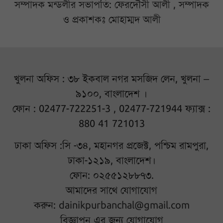
সম্পাদক মন্ডলীর সভাপতি: ফেরদৌসী আলী , সম্পাদক
ও প্রকাশকঃ মোহাম্মদ আলী
খুলনা অফিস : ৩৮ ইকবাল নগর মসজিদ লেন, খুলনা –
৯১০০, বাংলাদেশ ।
ফোন : 02477-722251-3 , 02477-721944 ফ্যাক্স :
880 41 721013
ঢাকা অফিস :সি -৩৪, মহানগর প্রজেক্ট, পশ্চিম রামপুরা,
ঢাকা-১২১৯, বাংলাদেশ।
ফোন: ০২৫৫১২৮৮৭৩.
আমাদের সাথে যোগাযোগ
করুন:
dainikpurbanchal@gmail.com
বিজ্ঞাপন এর জন্য যোগাযোগ