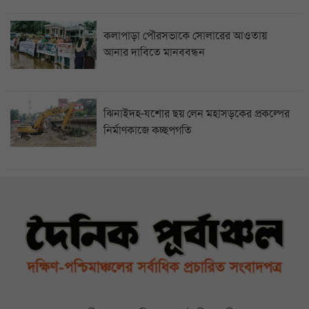
কলাপাড়া পৌরসভাকে সোলারের আওতায়
আনার দাবিতে মানববন্ধন
ঝিনাইদহ-যশোর ছয় লেন মহাসড়কের প্রকল্পের
নির্মাণকাজে কচ্ছপগতি