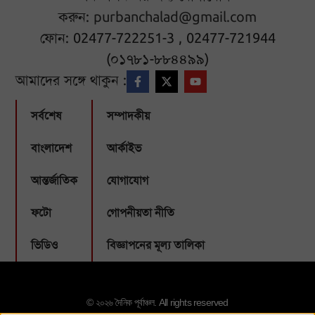
করুন:
purbanchalad@gmail.com
ফোন: 02477-722251-3 , 02477-721944
(০১৭৮১-৮৮৪৪৯৯)
আমাদের সঙ্গে থাকুন :
সর্বশেষ
সম্পাদকীয়
বাংলাদেশ
আর্কাইভ
আন্তর্জাতিক
যোগাযোগ
ফটো
গোপনীয়তা নীতি
ভিডিও
বিজ্ঞাপনের মূল্য তালিকা
© ২০২৬ দৈনিক পূর্বাঞ্চল. All rights reserved