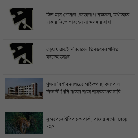
তিন মাস পেরোল জোড়ালাগা যমজের, অর্থাভাবে
ঢাকায় নিতে পারছেন না অসহায় বাবা
কচুয়ায় একই পরিবারের তিনজনের গলিত
মরদেহ উদ্ধার
খুলনা বিশ্ববিদ্যালয়ের পাইকগাছা ক্যাম্পাস
বিজ্ঞানী পিসি রায়ের নামে নামকরণের দাবি
সুন্দরবনে ইতিবাচক বার্তা, বাঘের সংখ্যা বেড়ে
১২৫