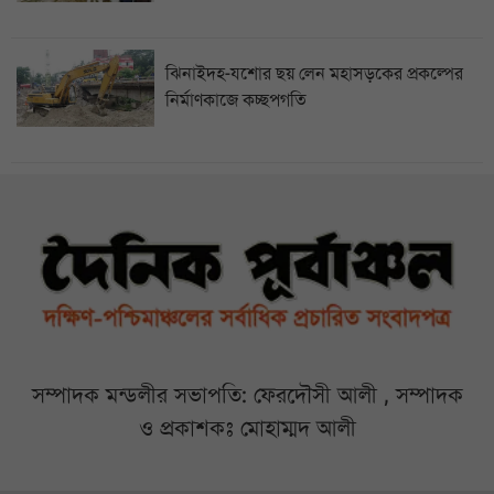
ঝিনাইদহ-যশোর ছয় লেন মহাসড়কের প্রকল্পের
নির্মাণকাজে কচ্ছপগতি
সম্পাদক মন্ডলীর সভাপতি: ফেরদৌসী আলী , সম্পাদক
ও প্রকাশকঃ মোহাম্মদ আলী