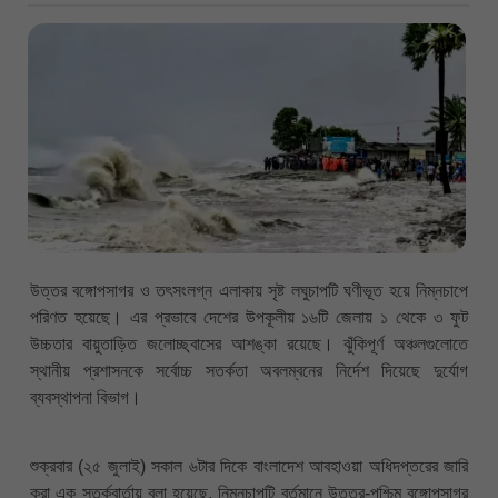
উত্তর বঙ্গোপসাগর ও তৎসংলগ্ন এলাকায় সৃষ্ট লঘুচাপটি ঘণীভূত হয়ে নিম্নচাপে
পরিণত হয়েছে। এর প্রভাবে দেশের উপকূলীয় ১৬টি জেলায় ১ থেকে ৩ ফুট
উচ্চতার বায়ুতাড়িত জলোচ্ছ্বাসের আশঙ্কা রয়েছে। ঝুঁকিপূর্ণ অঞ্চলগুলোতে
স্থানীয় প্রশাসনকে সর্বোচ্চ সতর্কতা অবলম্বনের নির্দেশ দিয়েছে দুর্যোগ
ব্যবস্থাপনা বিভাগ।
শুক্রবার (২৫ জুলাই) সকাল ৬টার দিকে বাংলাদেশ আবহাওয়া অধিদপ্তরের জারি
করা এক সতর্কবার্তায় বলা হয়েছে, নিম্নচাপটি বর্তমানে উত্তর-পশ্চিম বঙ্গোপসাগর