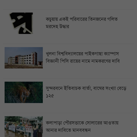
কচুয়ায় একই পরিবারের তিনজনের গলিত
মরদেহ উদ্ধার
খুলনা বিশ্ববিদ্যালয়ের পাইকগাছা ক্যাম্পাস
বিজ্ঞানী পিসি রায়ের নামে নামকরণের দাবি
সুন্দরবনে ইতিবাচক বার্তা, বাঘের সংখ্যা বেড়ে
১২৫
কলাপাড়া পৌরসভাকে সোলারের আওতায়
আনার দাবিতে মানববন্ধন