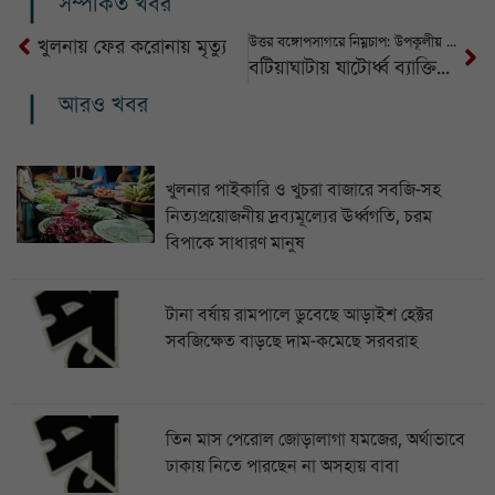
সম্পর্কিত খবর
উত্তর বঙ্গোপসাগরে নিম্নচাপ: উপকূলীয় ১৬ জেলায় জলোচ্ছ্বাসের শঙ্কা, ৩ নম্বর সতর্ক সংকেত বহাল
খুলনায় ফের করোনায় মৃত্যু
বটিয়াঘাটায় ষাটোর্ধ্ব ব্যাক্তির আত্মহত্যা
আরও খবর
খুলনার পাইকারি ও খুচরা বাজারে সবজি-সহ
নিত্যপ্রয়োজনীয় দ্রব্যমূল্যের ঊর্ধ্বগতি, চরম
বিপাকে সাধারণ মানুষ
টানা বর্ষায় রামপালে ডুবেছে আড়াইশ হেক্টর
সবজিক্ষেত বাড়ছে দাম-কমেছে সরবরাহ
তিন মাস পেরোল জোড়ালাগা যমজের, অর্থাভাবে
ঢাকায় নিতে পারছেন না অসহায় বাবা