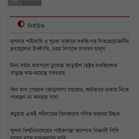
নির্বাচিত
খুলনার পাইকারি ও খুচরা বাজারে সবজি-সহ নিত্যপ্রয়োজনীয়
দ্রব্যমূল্যের ঊর্ধ্বগতি, চরম বিপাকে সাধারণ মানুষ
টানা বর্ষায় রামপালে ডুবেছে আড়াইশ হেক্টর সবজিক্ষেত
বাড়ছে দাম-কমেছে সরবরাহ
তিন মাস পেরোল জোড়ালাগা যমজের, অর্থাভাবে ঢাকায় নিতে
পারছেন না অসহায় বাবা
কচুয়ায় একই পরিবারের তিনজনের গলিত মরদেহ উদ্ধার
খুলনা বিশ্ববিদ্যালয়ের পাইকগাছা ক্যাম্পাস বিজ্ঞানী পিসি
রায়ের নামে নামকরণের দাবি