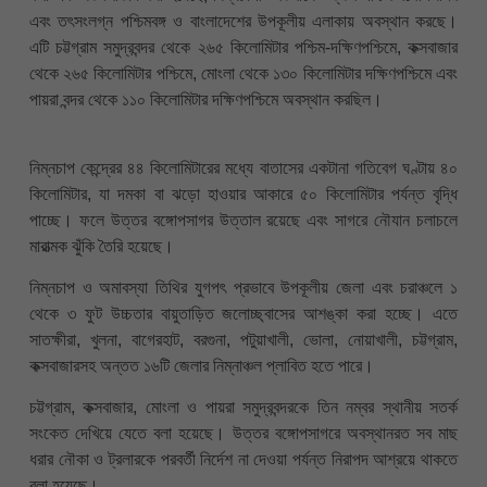
এবং তৎসংলগ্ন পশ্চিমবঙ্গ ও বাংলাদেশের উপকূলীয় এলাকায় অবস্থান করছে।
এটি চট্টগ্রাম সমুদ্রবন্দর থেকে ২৬৫ কিলোমিটার পশ্চিম-দক্ষিণপশ্চিমে, কক্সবাজার
থেকে ২৬৫ কিলোমিটার পশ্চিমে, মোংলা থেকে ১৩০ কিলোমিটার দক্ষিণপশ্চিমে এবং
পায়রা বন্দর থেকে ১১০ কিলোমিটার দক্ষিণপশ্চিমে অবস্থান করছিল।
নিম্নচাপ কেন্দ্রের ৪৪ কিলোমিটারের মধ্যে বাতাসের একটানা গতিবেগ ঘণ্টায় ৪০
কিলোমিটার, যা দমকা বা ঝড়ো হাওয়ার আকারে ৫০ কিলোমিটার পর্যন্ত বৃদ্ধি
পাচ্ছে। ফলে উত্তর বঙ্গোপসাগর উত্তাল রয়েছে এবং সাগরে নৌযান চলাচলে
মারাত্মক ঝুঁকি তৈরি হয়েছে।
নিম্নচাপ ও অমাবস্যা তিথির যুগপৎ প্রভাবে উপকূলীয় জেলা এবং চরাঞ্চলে ১
থেকে ৩ ফুট উচ্চতার বায়ুতাড়িত জলোচ্ছ্বাসের আশঙ্কা করা হচ্ছে। এতে
সাতক্ষীরা, খুলনা, বাগেরহাট, বরগুনা, পটুয়াখালী, ভোলা, নোয়াখালী, চট্টগ্রাম,
কক্সবাজারসহ অন্তত ১৬টি জেলার নিম্নাঞ্চল প্লাবিত হতে পারে।
চট্টগ্রাম, কক্সবাজার, মোংলা ও পায়রা সমুদ্রবন্দরকে তিন নম্বর স্থানীয় সতর্ক
সংকেত দেখিয়ে যেতে বলা হয়েছে। উত্তর বঙ্গোপসাগরে অবস্থানরত সব মাছ
ধরার নৌকা ও ট্রলারকে পরবর্তী নির্দেশ না দেওয়া পর্যন্ত নিরাপদ আশ্রয়ে থাকতে
বলা হয়েছে।