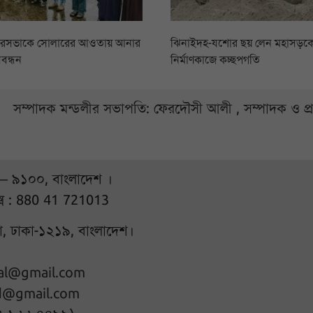
ৌরসভাকে সোলারের আওতায় আনার
ঝিনাইদহ-যশোর ছয় লেন মহাসড়কের
বন্ধন
নির্মাণকাজে কচ্ছপগতি
সম্পাদক মন্ডলীর সভাপতি: ফেরদৌসী আলী , সম্পাদক ও প
 – ৯১০০, বাংলাদেশ ।
্স : 880 41 721013
ুরা, ঢাকা-১২১৯, বাংলাদেশ।
hal@gmail.com
d@gmail.com