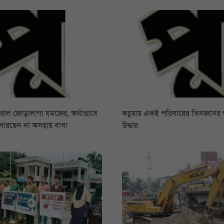
রোল জোড়ালাগা যমজের, অর্থাভাবে
কচুয়ায় একই পরিবারের তিনজনের
পারছেন না অসহায় বাবা
উদ্ধার