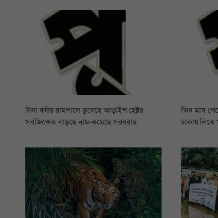
টানা বর্ষায় রামপালে ডুবেছে আড়াইশ হেক্টর
তিন মাস পে
সবজিক্ষেত বাড়ছে দাম-কমেছে সরবরাহ
ঢাকায় নিতে 