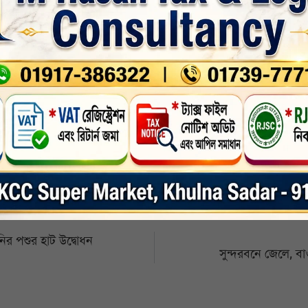
 ভাঙা বেড়িবাঁধ দিয়ে বায়ু বিদ্যুৎ কেন্দ্র ও তাবালরচর এলাকায় জোয়ারের পানি লোকালয়ে ঢুকে
 ৫শ’ পরিবারের মধ্যে ত্রাণ বিতরণ অব্যাহত আছে।
nkedin
Whatsapp
Print
ির পশুর হাট উদ্বোধন
সুন্দরবনে জেলে, ব