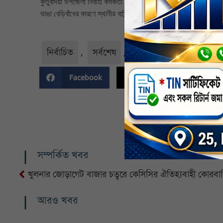
কুতুবদিয়া উপজেলা নির্বাহী কর্মকর্তা (ইউএনও) ক্যথোয়াইপ্রু মারমা বলেন,
ভাঙা বেড়িবাঁধের কারণে স্থানীয় বাসিন্দারা উৎকণ্ঠায় আছেন। ক্ষতিগ্রস্ত
নির্বাচিত
,
সর্বশেষ
,
সর্বশেষ-সংবাদ
Facebook
Twitter
Li
সম্পর্কিত খবর
খুলনার জোড়াগেট বাজার চত্বরে কেসিসির ঐতিহ্যবাহী কোরবান
আরও খবর