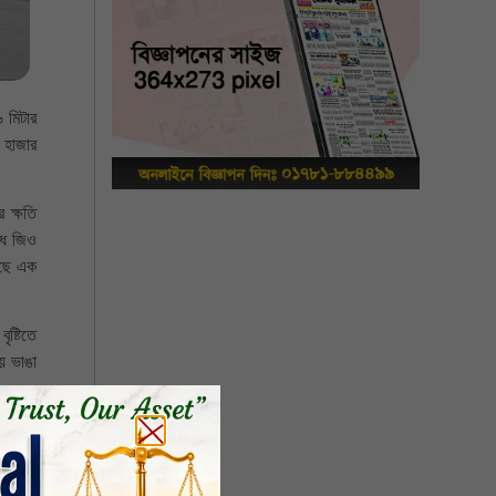
 মিটার
 হাজার
 ক্ষতি
ধে জিও
েছে এক
ষ্টিতে
য় ভাঙা
 দ্রুত