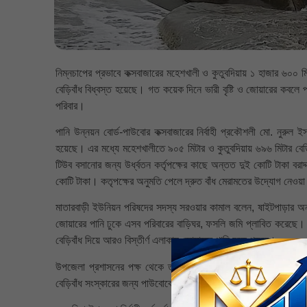
নিম্নচাপের প্রভাবে কক্সবাজারের মহেশখালী ও কুতুবদিয়ায় ১ হাজার ৬০০ 
বেড়িবাঁধ বিধ্বস্ত হয়েছে। গত কয়েক দিনে ভারী বৃষ্টি ও জোয়ারের কবলে
পরিবার।
পানি উন্নয়ন বোর্ড-পাউবোর কক্সবাজারের নির্বাহী প্রকৌশলী মো. নুরুল ই
হয়েছে। এর মধ্যে মহেশখালীতে ৯০৫ মিটার ও কুতুবদিয়ায় ৬৯৬ মিটার বেড়িবা
টিউব বসানোর জন্য উর্ধ্বতন কর্তৃপক্ষের কাছে অন্তত দুই কোটি টাকা ব
কোটি টাকা। কতৃপক্ষের অনুমতি পেলে দ্রুত বাঁধ মেরামতের উদ্যোগ নেওয়
মাতারবাড়ী ইউনিয়ন পরিষদের সদস্য সরওয়ার কামাল বলেন, ষাইটপাড়ার অন্
জোয়ারের পানি ঢুকে এসব পরিবারের বাড়িঘর, ফসলি জমি প্লাবিত করেছে। ১০
বেড়িবাঁধ দিয়ে আরও বিস্তীর্ণ এলাকায় জোয়ারের পানি ঢুকে পড়বে।
উপজেলা প্রশাসনের পক্ষ থেকে ত্রাণসহায়তা দেয়া হয়েছে জানিয়ে মহেশ
বেড়িবাঁধ সংস্কারের জন্য পাউবোকে অবহিত করা হয়েছে।