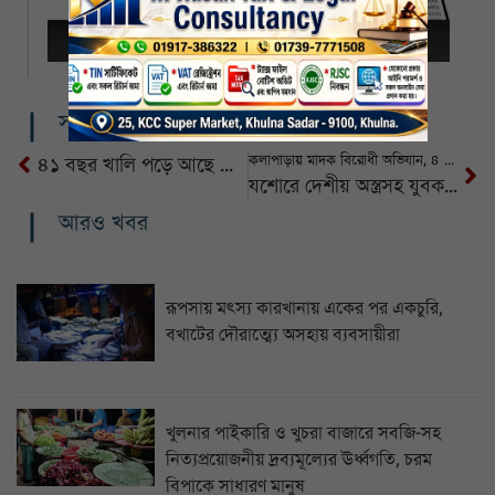
সম্পর্কিত খবর
কলাপাড়ায় মাদক বিরোধী অভিযান, ৪ জনের কারাদণ্ড
৪১ বছর খালি পড়ে আছে রামপালের দুইটি গুদাম
যশোরে দেশীয় অস্ত্রসহ যুবক আটক
আরও খবর
রূপসায় মৎস্য কারখানায় একের পর একচুরি,
বখাটের দৌরাত্ম্যে অসহায় ব্যবসায়ীরা
খুলনার পাইকারি ও খুচরা বাজারে সবজি-সহ
নিত্যপ্রয়োজনীয় দ্রব্যমূল্যের ঊর্ধ্বগতি, চরম
বিপাকে সাধারণ মানুষ