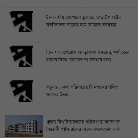
টানা বর্ষায় রামপালে ডুবেছে আড়াইশ হেক্টর
সবজিক্ষেত বাড়ছে দাম-কমেছে সরবরাহ
তিন মাস পেরোল জোড়ালাগা যমজের, অর্থাভাবে
ঢাকায় নিতে পারছেন না অসহায় বাবা
কচুয়ায় একই পরিবারের তিনজনের গলিত
মরদেহ উদ্ধার
খুলনা বিশ্ববিদ্যালয়ের পাইকগাছা ক্যাম্পাস
বিজ্ঞানী পিসি রায়ের নামে নামকরণের দাবি