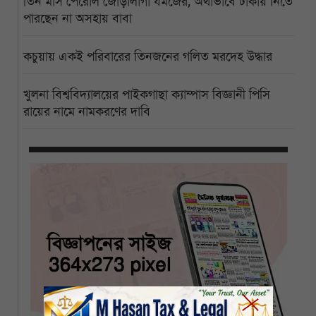
তিন মাস পেরোল জোড়ালাগা যমজের, অর্থাভাবে ঢাকায় নিতে
পারছেন না অসহায় বাবা
কচুয়ায় একই পরিবারের তিনজনের গলিত মরদেহ উদ্ধার
খুলনা বিশ্ববিদ্যালয়ের পাইকগাছা ক্যাম্পাস বিজ্ঞানী পিসি
রায়ের নামে নামকরণের দাবি