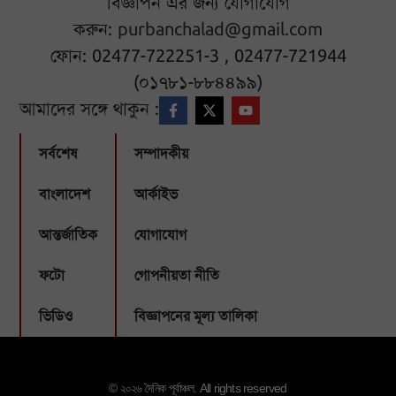
বিজ্ঞাপন এর জন্য যোগাযোগ
করুন:
purbanchalad@gmail.com
ফোন: 02477-722251-3 , 02477-721944
(০১৭৮১-৮৮৪৪৯৯)
আমাদের সঙ্গে থাকুন :
সর্বশেষ
সম্পাদকীয়
বাংলাদেশ
আর্কাইভ
আন্তর্জাতিক
যোগাযোগ
ফটো
গোপনীয়তা নীতি
ভিডিও
বিজ্ঞাপনের মূল্য তালিকা
© ২০২৬ দৈনিক পূর্বাঞ্চল. All rights reserved