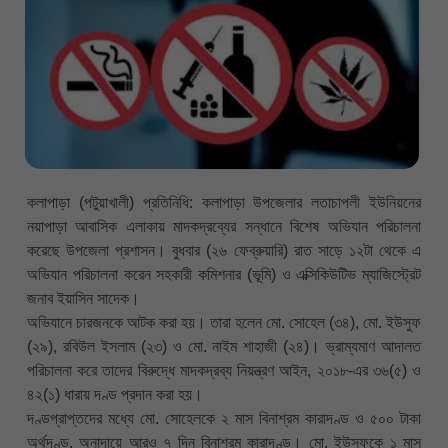
কলাপাড়া (পটুয়াখালী) প্রতিনিধি: কলাপাড়া উপজেলার লতাচাপলী ইউনিয়নের
নয়াপাড়া আবাসিক এলাকায় মাদকদ্রব্যের সন্ধানে বিশেষ অভিযান পরিচালনা
করেছে উপজেলা প্রশাসন। বুধবার (২৬ ফেব্রুয়ারি) রাত সাড়ে ১২টা থেকে এ
অভিযান পরিচালনা করেন সহকারী কমিশনার (ভূমি) ও এক্সিকিউটিভ ম্যাজিস্ট্রেট
জনাব ইয়াসিন সাদেক।
অভিযানে চারজনকে আটক করা হয়। তারা হলেন মো. সোহেল (৩৪), মো. ইউসুফ
(২৯), রবিউল ইসলাম (২৩) ও মো. নাইম শাহাজী (২৪)। ভ্রাম্যমাণ আদালত
পরিচালনা করে তাদের বিরুদ্ধে মাদকদ্রব্য নিয়ন্ত্রণ আইন, ২০১৮-এর ৩৬(৫) ও
৪২(১) ধারায় দণ্ড প্রদান করা হয়।
দণ্ডপ্রাপ্তদের মধ্যে মো. সোহেলকে ২ মাস বিনাশ্রম কারাদণ্ড ও ৫০০ টাকা
অর্থদণ্ড, অনাদায়ে আরও ৭ দিন বিনাশ্রম কারাদণ্ড। মো. ইউসুফকে ১ মাস