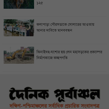
১২৫
কলাপাড়া পৌরসভাকে সোলারের আওতায়
আনার দাবিতে মানববন্ধন
ঝিনাইদহ-যশোর ছয় লেন মহাসড়কের প্রকল্পের
নির্মাণকাজে কচ্ছপগতি