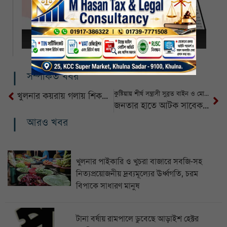
সম্পর্কিত খবর
কুষ্টিয়ায় শীর্ষ সন্ত্রাসী সুব্রত বাইন ও মোল্যা মাসুদ গ্রেপ্তার
খুলনার কয়রায় গলায় শিকল বাঁধা অবস্থায় মরদেহ উদ্ধার
জনতার হাতে আটক সাবেক ভূমিমন্ত্রী রেজাউল করিম
আরও খবর
খুলনার পাইকারি ও খুচরা বাজারে সবজি-সহ
নিত্যপ্রয়োজনীয় দ্রব্যমূল্যের ঊর্ধ্বগতি, চরম
বিপাকে সাধারণ মানুষ
টানা বর্ষায় রামপালে ডুবেছে আড়াইশ হেক্টর