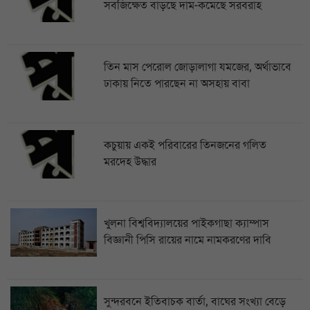
সবজিক্ষেত বাড়ছে দাম-কমেছে সরবরাহ
তিন মাস পেরোল জোড়ালাগা যমজের, অর্থাভাবে
ঢাকায় নিতে পারছেন না অসহায় বাবা
কচুয়ায় একই পরিবারের তিনজনের গলিত
মরদেহ উদ্ধার
খুলনা বিশ্ববিদ্যালয়ের পাইকগাছা ক্যাম্পাস
বিজ্ঞানী পিসি রায়ের নামে নামকরণের দাবি
সুন্দরবনে ইতিবাচক বার্তা, বাঘের সংখ্যা বেড়ে