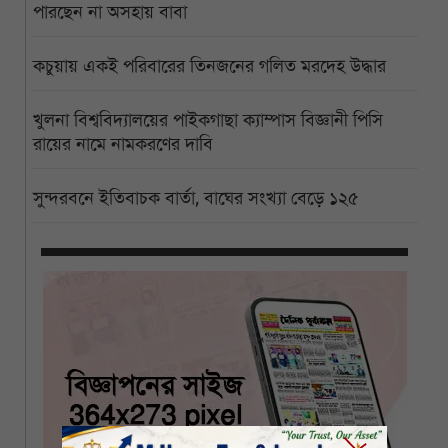
পারছেন না অসহায় বাবা
কচুয়ায় একই পরিবারের তিনজনের গলিত মরদেহ উদ্ধার
খুলনা বিশ্ববিদ্যালয়ের পাইকগাছা ক্যাম্পাস বিজ্ঞানী পিসি
রায়ের নামে নামকরণের দাবি
সুন্দরবনে ইতিবাচক বার্তা, বাঘের সংখ্যা বেড়ে ১২৫