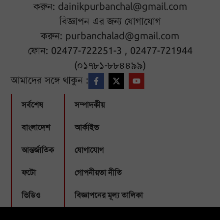
করুন:
dainikpurbanchal@gmail.com
বিজ্ঞাপন এর জন্য যোগাযোগ
করুন:
purbanchalad@gmail.com
ফোন: 02477-722251-3 , 02477-721944
(০১৭৮১-৮৮৪৪৯৯)
আমাদের সঙ্গে থাকুন :
সর্বশেষ
সম্পাদকীয়
বাংলাদেশ
আর্কাইভ
আন্তর্জাতিক
যোগাযোগ
ফটো
গোপনীয়তা নীতি
ভিডিও
বিজ্ঞাপনের মূল্য তালিকা