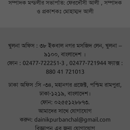
সম্পাদক মন্ডলীর সভাপতি: ফেরদৌসী আলী , সম্পাদক
ও প্রকাশকঃ মোহাম্মদ আলী
খুলনা অফিস : ৩৮ ইকবাল নগর মসজিদ লেন, খুলনা –
৯১০০, বাংলাদেশ ।
ফোন : 02477-722251-3 , 02477-721944 ফ্যাক্স :
880 41 721013
ঢাকা অফিস :সি -৩৪, মহানগর প্রজেক্ট, পশ্চিম রামপুরা,
ঢাকা-১২১৯, বাংলাদেশ।
ফোন: ০২৫৫১২৮৮৭৩.
আমাদের সাথে যোগাযোগ
করুন:
dainikpurbanchal@gmail.com
বিজ্ঞাপন এর জন্য যোগাযোগ