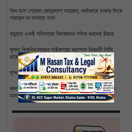
তিন মাস পেরোল জোড়ালাগা যমজের, অর্থাভাবে ঢাকায় নিতে
পারছেন না অসহায় বাবা
কচুয়ায় একই পরিবারের তিনজনের গলিত মরদেহ উদ্ধার
খুলনা বিশ্ববিদ্যালয়ের পাইকগাছা ক্যাম্পাস বিজ্ঞানী পিসি
রায়ের নামে নামকরণের দাবি
সুন্দরবনে ইতিবাচক বার্তা, বাঘের সংখ্যা বেড়ে ১২৫
কলাপাড়া পৌরসভাকে সোলারের আওতায় আনার দাবিতে
মানববন্ধন