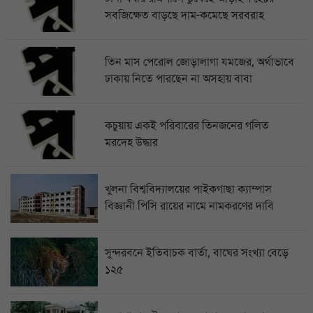
সবজিক্ষেত বাড়ছে দাম-কমেছে সরবরাহ
তিন মাস পেরোল জোড়ালাগা যমজের, অর্থাভাবে
ঢাকায় নিতে পারছেন না অসহায় বাবা
কচুয়ায় একই পরিবারের তিনজনের গলিত
মরদেহ উদ্ধার
খুলনা বিশ্ববিদ্যালয়ের পাইকগাছা ক্যাম্পাস
বিজ্ঞানী পিসি রায়ের নামে নামকরণের দাবি
সুন্দরবনে ইতিবাচক বার্তা, বাঘের সংখ্যা বেড়ে
১২৫