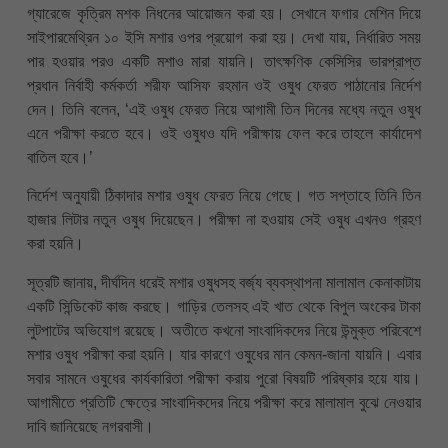
গ্যারেজে কৃত্রিম মশক নিধনের আয়োজন করা হয়। সেখানে ফগার মেশিন দিয়ে
সাইপারমেথ্রিন ১০ ইসি মশার ওপর প্রয়োগ করা হয়। দেখা যায়, নির্ধারিত সময়
পার হওয়ার পরও একটি মশাও মারা যায়নি। তাৎক্ষণিক কেসিসির ভারপ্রাপ্ত
প্রধান নির্বাহী কর্মকর্তা শরীফ আসিফ রহমান ওই ওষুধ ফেরত পাঠানোর নির্দেশ
দেন। তিনি বলেন, ‘এই ওষুধ ফেরত নিয়ে আগামী তিন দিনের মধ্যে নতুন ওষুধ
এনে পরীক্ষা করতে হবে। ওই ওষুধও যদি পরীক্ষায় ফেল করে তাহলে কার্যাদেশ
বাতিল হবে।’
নির্দেশ অনুযায়ী ঠিকাদার মশার ওষুধ ফেরত নিয়ে গেছে। গত সপ্তাহে তিনি তিন
হাজার লিটার নতুন ওষুধ দিয়েছেন। পরীক্ষা না হওয়ায় সেই ওষুধ এখনও গ্রহণ
করা হয়নি।
সূত্রটি জানায়, দীর্ঘদিন ধরেই মশার ওষুধসহ বর্জ্য ব্যবস্থাপনা মালামাল কেনাকাটায়
একটি সিন্ডিকেট কাজ করছে। গাড়ির তেলসহ এই খাত থেকে বিপুল অংকের টাকা
লুটপাটের অভিযোগ রয়েছে। অতীতে কখনো সাংবাদিকদের নিয়ে উন্মুক্ত পরিবেশে
মশার ওষুধ পরীক্ষা করা হয়নি। যার কারণে ওষুধের মান কেমন-জানা যায়নি। এবার
সবার সামনে ওষুধের কার্যকারিতা পরীক্ষা করায় পুরো বিষয়টি পরিষ্কার হয়ে যায়।
আগামীতে প্রতিটি ক্ষেত্রে সাংবাদিকদের নিয়ে পরীক্ষা করে মালামাল বুঝে নেওয়ার
দাবি জানিয়েছে নগরবাসী।