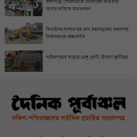
কলাপাড়া পৌরসভাকে সোলারের আওতায়
আনার দাবিতে মানববন্ধন
ঝিনাইদহ-যশোর ছয় লেন মহাসড়কের প্রকল্পের
নির্মাণকাজে কচ্ছপগতি
পাইকগাছায় বাড়ছে ডেঙ্গু রোগী, উদ্বেগে স্থানীয়রা