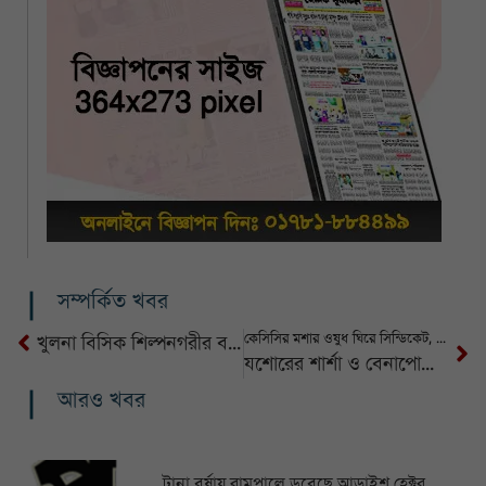
সম্পর্কিত খবর
কেসিসির মশার ওষুধ ঘিরে সিন্ডিকেট, পরীক্ষায় মরেনি একটি মশাও, আনা হয়েছে নতুন ওষুধ
খুলনা বিসিক শিল্পনগরীর বহু ইউনিট সুযোগ-সুবিধার অভাবে বন্ধ হয়ে যাচ্ছে
যশোরের শার্শা ও বেনাপোলে গত ১৫ বছরে ১৬০ জন হত্যার শিকার
আরও খবর
টানা বর্ষায় রামপালে ডুবেছে আড়াইশ হেক্টর