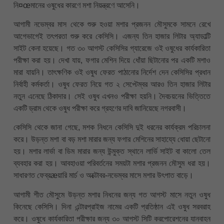
নি¤œমানের ওষুধের কারণে মশা নিয়ন্ত্রণে আসেনি।
আগামী নভেম্বর মাস থেকে শুরু হওয়া মশার প্রজনন মৌসুমকে সামনে রেখে
আগেভাগেই তৎপরতা শুরু করে কেসিসি। এজন্য তিন হাজার লিটার অ্যাডাল্টি
সাইট কেনা হয়েছে। গত ৩০ আগস্ট কেসিসির গ্যারেজে ওই ওষুধের কার্যকারিতা
পরীক্ষা করা হয়। দেখা যায়, ফগার মেশিন দিয়ে ধোঁয়া ছিটানোর পর একটি মশাও
মারা যায়নি। তাৎক্ষণিক ওই ওষুধ ফেরত পাঠানোর নির্দেশ দেন কেসিসির প্রধান
নির্বাহী কর্মকর্তা। ওষুধ ফেরত নিয়ে গত ২ সেপ্টেম্বর আরও তিন হাজার লিটার
নতুন এনেছে ঠিকাদার। সেই ওষুধ এখনও পরীক্ষা হয়নি। দৈবচয়নের ভিত্তিতে
একটি ড্রাম থেকে ওষুধ পরীক্ষা করে গ্রহণের দাবি জানিয়েছে নগরবাসী।
কেসিসি থেকে জানা গেছে, মশক নিধনে কেসিসি দুই ধরনের কার্যক্রম পরিচালনা
করে। উড়ন্ত মশা বা বড় মশা মারার জন্য ফগার মেশিনের সাহায্যে ধোয়া ছেটানো
হয়। মশার লার্ভা বা ডিম মারার জন্য উন্মুক্ত স্থানে লার্ভি সাইট বা কালো তেল
ব্যবহার করা হয়। আবহাওয়া পরিবর্তনের সময়টা মশার প্রজনন মৌসুম ধরা হয়।
সাধারণত ফেব্রæয়ারি মার্চ ও অক্টোবর-নভেম্বর মাসে মশার উৎপাত বাড়ে।
আগামী শীত মৌসুমে উড়ন্ত মশার নিধনের জন্য গত আগস্ট মাসে নতুন ওষুধ
কিনেছে কেসিসি। দিনা এন্টারপ্রাইজ নামের একটি প্রতিষ্ঠান এই ওষুধ সরবরাহ
করে। ওষুধে কার্যকারিতা পরীক্ষার জন্য ৩০ আগস্ট সিটি করপোরেশনের যানবাহন