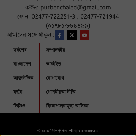
করুন:
purbanchalad@gmail.com
ফোন: 02477-722251-3 , 02477-721944
(০১৭৮১-৮৮৪৪৯৯)
আমাদের সঙ্গে থাকুন :
সর্বশেষ
সম্পাদকীয়
বাংলাদেশ
আর্কাইভ
আন্তর্জাতিক
যোগাযোগ
ফটো
গোপনীয়তা নীতি
ভিডিও
বিজ্ঞাপনের মূল্য তালিকা
© ২০২৬ দৈনিক পূর্বাঞ্চল. All rights reserved