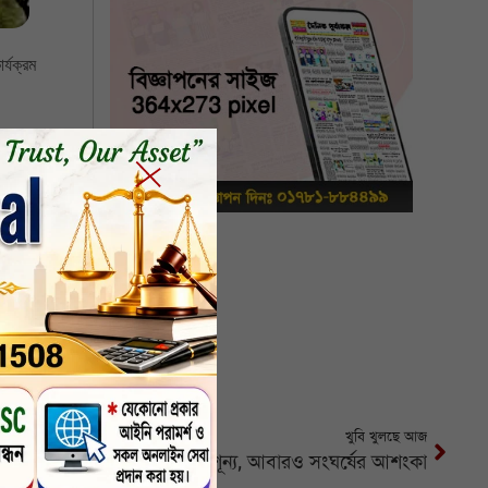
র্যক্রম
খুবি খুলছে আজ
তেরখাদার বারাসাত গ্রাম পুরুষ শূন্য, আবারও সংঘর্ষের আশংকা