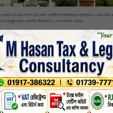
ন সকাল ৯টা থেকে বিকেল ৫টা পর্যন্ত যথারীতি বিশ্ববিদ্যালয়ের প্রশাসনিক ও একাডেমিক কা
এস এম মাহবুবুর রহমান স্বাক্ষরিত বিজ্ঞপ্তিতে এ তথ্য জানানো হয়েছে।
জেলা
,
নির্বাচিত
,
শিক্ষা
,
সর্বশেষ-সংবাদ
,
সারাদেশ
nkedin
Whatsapp
Print
েম সমাজ