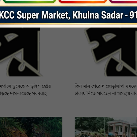
রামপালে ডুবেছে আড়াইশ হেক্টর
তিন মাস পেরোল জোড়ালাগা যমজের,
বাড়ছে দাম-কমেছে সরবরাহ
ঢাকায় নিতে পারছেন না অসহায় বা