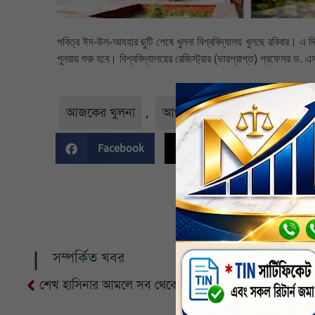
পবিত্র ঈদ-উল-আযহার ছুটি শেষে খুলনা বিশ্ববিদ্যালয় খুলছে রবিবার। এ দি
পুনরায় শুরু হবে। বিশ্ববিদ্যালয়ের রেজিস্ট্রার (ভারপ্রাপ্ত) প্রফেসর ড. 
আজকের খুলনা
,
আঞ্চলিক
,
খুলনা
,
খুলনা 
Facebook
Twitter
Li
সম্পর্কিত খবর
শেখ হাসিনার আমলে সব থেকে বেশি নির্যাতিত হয়েছেন আল