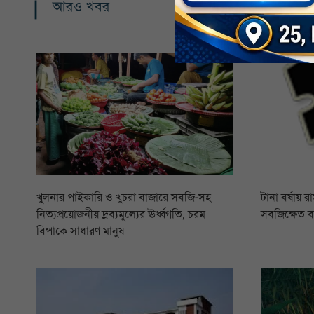
আরও খবর
খুলনার পাইকারি ও খুচরা বাজারে সবজি-সহ
টানা বর্ষায় 
নিত্যপ্রয়োজনীয় দ্রব্যমূল্যের ঊর্ধ্বগতি, চরম
সবজিক্ষেত 
বিপাকে সাধারণ মানুষ