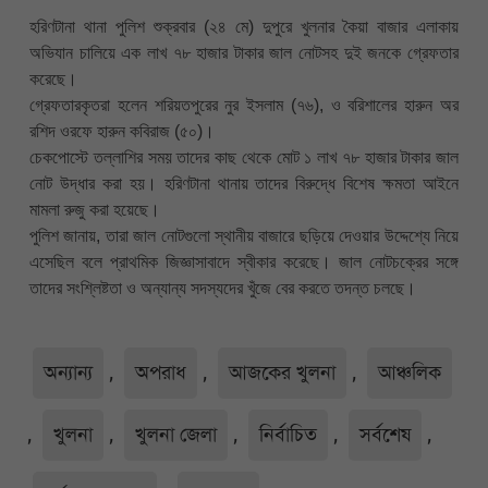
হরিণটানা থানা পুলিশ শুক্রবার (২৪ মে) দুপুরে খুলনার কৈয়া বাজার এলাকায়
অভিযান চালিয়ে এক লাখ ৭৮ হাজার টাকার জাল নোটসহ দুই জনকে গ্রেফতার
করেছে।
গ্রেফতারকৃতরা হলেন শরিয়তপুরের নুর ইসলাম (৭৬), ও বরিশালের হারুন অর
রশিদ ওরফে হারুন কবিরাজ (৫০)।
চেকপোস্টে তল্লাশির সময় তাদের কাছ থেকে মোট ১ লাখ ৭৮ হাজার টাকার জাল
নোট উদ্ধার করা হয়। হরিণটানা থানায় তাদের বিরুদ্ধে বিশেষ ক্ষমতা আইনে
মামলা রুজু করা হয়েছে।
পুলিশ জানায়, তারা জাল নোটগুলো স্থানীয় বাজারে ছড়িয়ে দেওয়ার উদ্দেশ্যে নিয়ে
এসেছিল বলে প্রাথমিক জিজ্ঞাসাবাদে স্বীকার করেছে। জাল নোটচক্রের সঙ্গে
তাদের সংশ্লিষ্টতা ও অন্যান্য সদস্যদের খুঁজে বের করতে তদন্ত চলছে।
অন্যান্য
,
অপরাধ
,
আজকের খুলনা
,
আঞ্চলিক
,
খুলনা
,
খুলনা জেলা
,
নির্বাচিত
,
সর্বশেষ
,