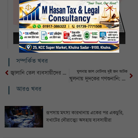
সম্পর্কিত খবর
খুলনায় জাল নোটসহ দুই জন আটক
জ্বালানি তেল ব্যবসায়ীদের খুলনায় ধর্মঘট, ১৫ জেলায় তেল বিপণন বন্ধ
খুলনায় দুদকের গণশুনানি: নাগরিক ভোগান্তি ও দুর্নীতির অভিযোগে তাৎক্ষণিক নির্দেশ
আরও খবর
রূপসায় মৎস্য কারখানায় একের পর একচুরি,
বখাটের দৌরাত্ম্যে অসহায় ব্যবসায়ীরা