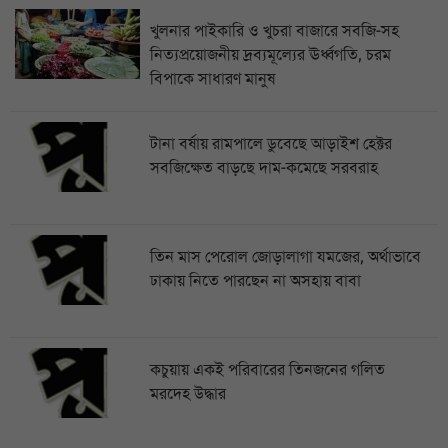
খুলনার পাইকারি ও খুচরা বাজারে সবজি-সহ
নিত্যপ্রয়োজনীয় দ্রব্যমূল্যের ঊর্ধ্বগতি, চরম
বিপাকে সাধারণ মানুষ
টানা বর্ষায় রামপালে ডুবেছে আড়াইশ হেক্টর
সবজিক্ষেত বাড়ছে দাম-কমেছে সরবরাহ
তিন মাস পেরোল জোড়ালাগা যমজের, অর্থাভাবে
ঢাকায় নিতে পারছেন না অসহায় বাবা
কচুয়ায় একই পরিবারের তিনজনের গলিত
মরদেহ উদ্ধার