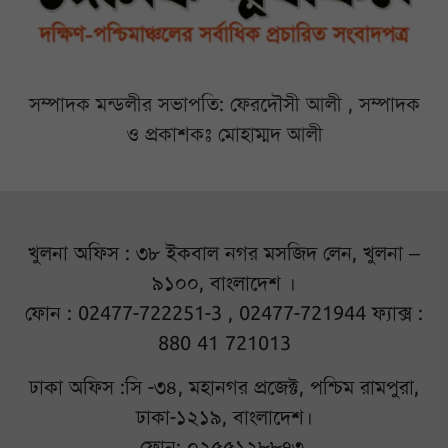
সম্পাদক মন্ডলীর সভাপতি: ফেরদৌসী আলী , সম্পাদক
ও প্রকাশকঃ মোহাম্মদ আলী
খুলনা অফিস : ৩৮ ইকবাল নগর মসজিদ লেন, খুলনা –
৯১০০, বাংলাদেশ ।
ফোন : 02477-722251-3 , 02477-721944 ফ্যাক্স :
880 41 721013
ঢাকা অফিস :সি -৩৪, মহানগর প্রজেক্ট, পশ্চিম রামপুরা,
ঢাকা-১২১৯, বাংলাদেশ।
ফোন: ০২৫৫১২৮৮৭৩.