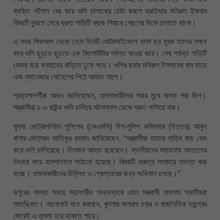
ব্যক্তি শর্টগান বের করে গুলি চালানোর চেষ্টা করলে ড্রাইভার মনিরুল ইসলাম
বিষয়টি বুঝতে পেরে দ্রুত গাড়িটি ব্যাক গিয়ারে পেছনের দিকে চালাতে থাকে।
এ সময় পিকআপ থেকে নেমে তিনটি মোটরসাইকেলে থাকা ছয় যুবক তাদের লক্ষ্য
করে গুলি ছুড়তে ছুড়তে এক কিলোমিটার পর্যন্ত ধাওয়া করে। শেষ পর্যন্ত গাড়িটি
মেঘনা হয়ে ফরহাদের বাড়িতে ঢুকে পড়ে। গুলির ছরায় মনিরুল ইসলামের বাম হাতে
এবং ম্যানেজার সোহেলের পিঠে আঘাত লাগে।
প্রত্যক্ষদর্শীরা আরও জানিয়েছেন, হামলাকারীদের সবার মুখে মাস্ক পরা ছিল।
সন্ত্রাসীরা ৫-৬ রাউন্ড গুলি চালিয়ে ঘটনাস্থল থেকে দ্রুত পালিয়ে যায়।
খুলনা মেট্রোপলিটন পুলিশের (কেএমপি) উপ-পুলিশ কমিশনার (উত্তর) আবুল
বাশার মোহাম্মদ আতিকুর রহমান জানিয়েছেন, “সন্ত্রাসীরা তাদের গাড়ির কাচ ভেদ
করে গুলি চালিয়েছে। তিনজন আহত হয়েছেন। স্থানীয়দের সহায়তায় আহতদের
উদ্ধার করে হাসপাতালে পাঠানো হয়েছে। বিষয়টি গুরুত্ব সহকারে তদন্ত করা
হচ্ছে। হামলাকারীদের চিহ্নিত ও গ্রেপ্তারের জন্য অভিযান চলছে।”
দুপুরের ব্যস্ত সময়ে মহানগরীর অভ্যন্তরে এমন সন্ত্রাসী হামলায় স্থানীয়রা
আতঙ্কিত। অনেকেই মনে করছেন, খুলনায় অপরাধ চক্র ও রাজনৈতিক দ্বন্দ্বের
জেরেই এ হামলা হয়ে থাকতে পারে।