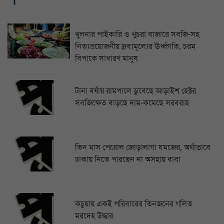
খুলনার পাইকারি ও খুচরা বাজারে সবজি-সহ
নিত্যপ্রয়োজনীয় দ্রব্যমূল্যের ঊর্ধ্বগতি, চরম
বিপাকে সাধারণ মানুষ
টানা বর্ষায় রামপালে ডুবেছে আড়াইশ হেক্টর
সবজিক্ষেত বাড়ছে দাম-কমেছে সরবরাহ
তিন মাস পেরোল জোড়ালাগা যমজের, অর্থাভাবে
ঢাকায় নিতে পারছেন না অসহায় বাবা
কচুয়ায় একই পরিবারের তিনজনের গলিত
মরদেহ উদ্ধার