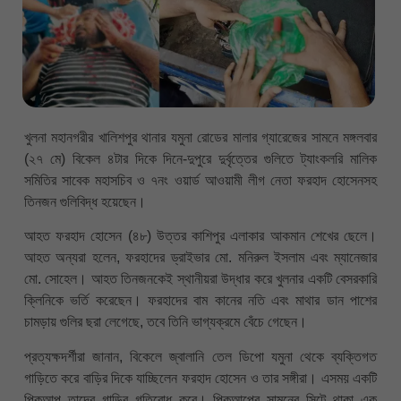
খুলনা মহানগরীর খালিশপুর থানার যমুনা রোডের মালার গ্যারেজের সামনে মঙ্গলবার
(২৭ মে) বিকেল ৪টার দিকে দিনে-দুপুরে দুর্বৃত্তের গুলিতে ট্যাংকলরি মালিক
সমিতির সাবেক মহাসচিব ও ৭নং ওয়ার্ড আওয়ামী লীগ নেতা ফরহাদ হোসেনসহ
তিনজন গুলিবিদ্ধ হয়েছেন।
আহত ফরহাদ হোসেন (৪৮) উত্তর কাশিপুর এলাকার আকমান শেখের ছেলে।
আহত অন্যরা হলেন, ফরহাদের ড্রাইভার মো. মনিরুল ইসলাম এবং ম্যানেজার
মো. সোহেল। আহত তিনজনকেই স্থানীয়রা উদ্ধার করে খুলনার একটি বেসরকারি
ক্লিনিকে ভর্তি করেছেন। ফরহাদের বাম কানের নতি এবং মাথার ডান পাশের
চামড়ায় গুলির ছরা লেগেছে, তবে তিনি ভাগ্যক্রমে বেঁচে গেছেন।
প্রত্যক্ষদর্শীরা জানান, বিকেলে জ্বালানি তেল ডিপো যমুনা থেকে ব্যক্তিগত
গাড়িতে করে বাড়ির দিকে যাচ্ছিলেন ফরহাদ হোসেন ও তার সঙ্গীরা। এসময় একটি
পিকআপ তাদের গাড়ির গতিরোধ করে। পিকআপের সামনের সিটে থাকা এক