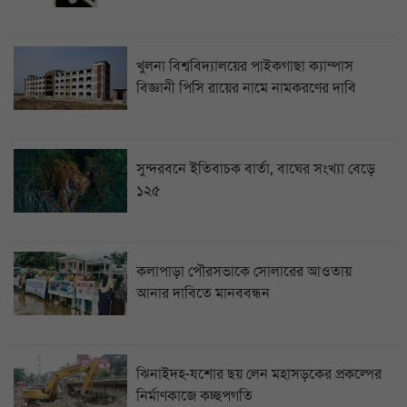
খুলনা বিশ্ববিদ্যালয়ের পাইকগাছা ক্যাম্পাস
বিজ্ঞানী পিসি রায়ের নামে নামকরণের দাবি
সুন্দরবনে ইতিবাচক বার্তা, বাঘের সংখ্যা বেড়ে
১২৫
কলাপাড়া পৌরসভাকে সোলারের আওতায়
আনার দাবিতে মানববন্ধন
ঝিনাইদহ-যশোর ছয় লেন মহাসড়কের প্রকল্পের
নির্মাণকাজে কচ্ছপগতি