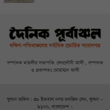
সম্পাদক মন্ডলীর সভাপতি: ফেরদৌসী আলী , সম্পাদক
ও প্রকাশকঃ মোহাম্মদ আলী
খুলনা অফিস : ৩৮ ইকবাল নগর মসজিদ লেন, খুলনা –
৯১০০, বাংলাদেশ ।