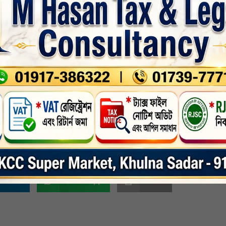
উদ্বোধনে প্রধান অতিথি ছিলেন আনসার ও গ্রাম প্রতিরক্ষা বাহিনী খুলনা রেঞ্জের উপমহাপরিচ
স এম আজিম উদ্দিন ও পরিচালক খুলনা আনসার ব্যাটালিয়ন (৩ বিএন) মোল্যা আবু সাইদ। অনু
 অনুষ্টানে প্রধান অতিথি উপমহাপরিচালক বলেন আনসার ও গ্রাম প্রতিরক্ষা বাহিনী ৬১ লক্ষ
্ট্রে এই শ্রেণীর লোকদেরকে বাদ দিয়ে দেশের উন্নয়ন করা সম্ভব নয়। এই লোকদেরকে স্বা
আনসার ও গ্রাম প্রতিরক্ষা বাহিনী বিভিন্ন প্রশিক্ষণ দিয়ে থাকে। দেশের ৯টি বিভাগ ও আ
িং ফর ফ্রিল্যান্সিং) শিক্ষা গ্রহণ করা একান্ত প্রয়োজন। এই প্রশিক্ষণের মাধ্যমে এক এক 
ংস্থান সৃষ্টি করাই এই প্রশিক্ষণের লক্ষ্য। এছাড়া ফ্রিল্যান্সিং এর মাধ্যমে বেকারত্ব দূর ক
 বাস্তব জীবনে কাজে লাগিয়ে নিজেরা স্বাবলম্বী হবেন এবং দেশের উন্নয়ন ঘটাতে সহায়তা 
কবৃন্দ।-
জেলা
,
নির্বাচিত
,
সর্বশেষ
,
সর্বশেষ-সংবাদ
,
সারাদেশ
nkedin
Whatsapp
Print