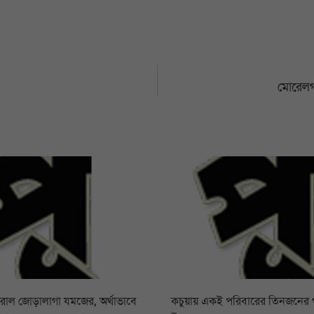
মোরেলগঞ
রোল জোড়ালাগা যমজের, অর্থাভাবে
কচুয়ায় একই পরিবারের তিনজনের