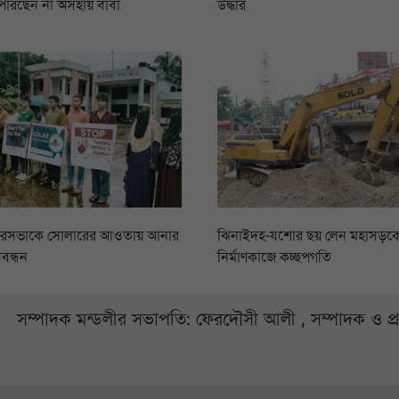
পারছেন না অসহায় বাবা
উদ্ধার
ৌরসভাকে সোলারের আওতায় আনার
ঝিনাইদহ-যশোর ছয় লেন মহাসড়কের
বন্ধন
নির্মাণকাজে কচ্ছপগতি
সম্পাদক মন্ডলীর সভাপতি: ফেরদৌসী আলী , সম্পাদক ও প