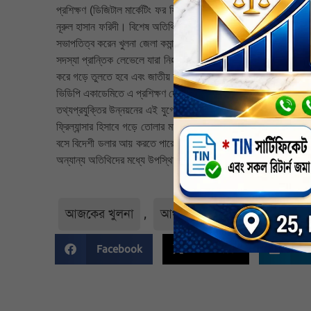
প্রশিক্ষণ (ডিজিটাল মার্কেটিং ফর ফ্রিল্যান্সিং) উদ্বোধন অনুষ্ঠিত হয়। 
নূরুল হাসান ফরিদী। বিশেষ অতিথি ছিলেন খুলনা রেঞ্জের উপপরিচালক এ এ
সভাপতিত্ব করেন খুলনা জেলা কমান্ড্যান্ট মোঃ মিনহাজ আরেফিন। উদ্বোধনী
সদস্যা প্রান্তিক লেভেলে যারা নি¤œমধ্যবিত্ত শ্রেণীর লোক। একটি রাষ
করে গড়ে তুলতে হবে এবং জাতীয় আয়ের সাথে তাদের সংশ্লিষ্ট করতে হবে। 
ভিডিপি একাডেমিতে এ প্রশিক্ষণ দেওয়া হচ্ছে।
তথ্যপ্রযুক্তির উন্নয়নের এই যুগে কম্পিউটার প্রশিক্ষণ (ডিজিটাল মার্কেট
ফ্রিল্যান্সার হিসাবে গড়ে তোলার মাধ্যমে স্থানীয় ও বৈদেশিক পর্যায়ে কর্মস
বসে বিদেশী ডলার আয় করতে পারে। তিনি আরো বলেন, প্রশিক্ষণলব্দ জ্ঞান
অন্যান্য অতিথিদের মধ্যে উপস্থিত ছিলেন সার্কেল অ্যাডজুট্যান্ট ও প্রশিক্ষ
আজকের খুলনা
,
আঞ্চলিক
,
খুলনা
,
খুলনা 
Facebook
Twitter
Li