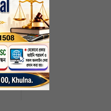
ালক মোঃ
ষ্ঠানে
 সদস্য-
বলম্বী
নসার ও
জন দক্ষ
রে দেশে
করবেন।