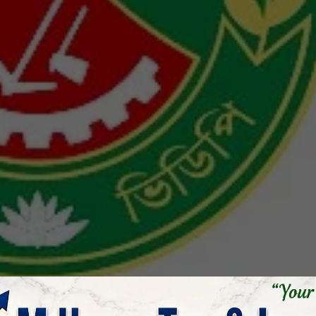
 রূপসা খুলনায় গতকাল সকাল ১১টায় খুলনা রেঞ্জের ১০টি জেলার ২৫জন ভিডিপি সদস্যদের কম্