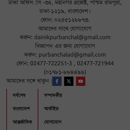
ঢাকা অফিস :সি -৩৪, মহানগর প্রজেক্ট, পশ্চিম রামপুরা,
ঢাকা-১২১৯, বাংলাদেশ।
ফোন: ০২৫৫১২৮৮৭৩.
আমাদের সাথে যোগাযোগ
করুন:
dainikpurbanchal@gmail.com
বিজ্ঞাপন এর জন্য যোগাযোগ
করুন:
purbanchalad@gmail.com
ফোন: 02477-722251-3 , 02477-721944
(০১৭৮১-৮৮৪৪৯৯)
আমাদের সঙ্গে থাকুন :
সর্বশেষ
সম্পাদকীয়
বাংলাদেশ
আর্কাইভ
আন্তর্জাতিক
যোগাযোগ