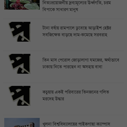
নিত্যপ্রয়োজনীয় দ্রব্যমূল্যের ঊর্ধ্বগতি, চরম
বিপাকে সাধারণ মানুষ
টানা বর্ষায় রামপালে ডুবেছে আড়াইশ হেক্টর
সবজিক্ষেত বাড়ছে দাম-কমেছে সরবরাহ
তিন মাস পেরোল জোড়ালাগা যমজের, অর্থাভাবে
ঢাকায় নিতে পারছেন না অসহায় বাবা
কচুয়ায় একই পরিবারের তিনজনের গলিত
মরদেহ উদ্ধার
খুলনা বিশ্ববিদ্যালয়ের পাইকগাছা ক্যাম্পাস