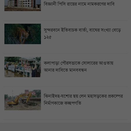
বিজ্ঞানী পিসি রায়ের নামে নামকরণের দাবি
সুন্দরবনে ইতিবাচক বার্তা, বাঘের সংখ্যা বেড়ে
১২৫
কলাপাড়া পৌরসভাকে সোলারের আওতায়
আনার দাবিতে মানববন্ধন
ঝিনাইদহ-যশোর ছয় লেন মহাসড়কের প্রকল্পের
নির্মাণকাজে কচ্ছপগতি