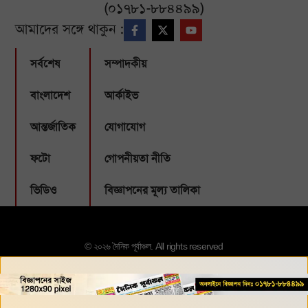
(০১৭৮১-৮৮৪৪৯৯)
আমাদের সঙ্গে থাকুন :
সর্বশেষ
সম্পাদকীয়
বাংলাদেশ
আর্কাইভ
আন্তর্জাতিক
যোগাযোগ
ফটো
গোপনীয়তা নীতি
ভিডিও
বিজ্ঞাপনের মূল্য তালিকা
© ২০২৬ দৈনিক পূর্বাঞ্চল. All rights reserved
Designed & Developed by:
Webbubl