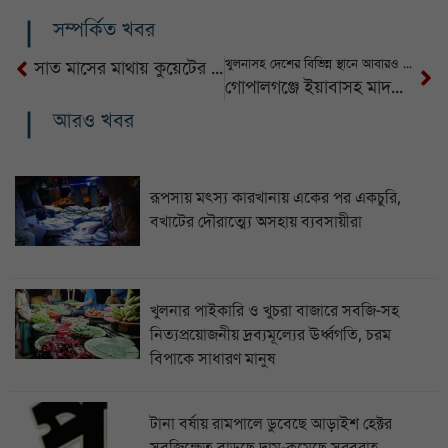
সম্পর্কিত খবর
খুলনাসহ দেশের বিভিন্ন স্থানে আবারও প্রবল বর্ষণের আভাস
সাত মাসের মাথায় কুয়েটের পূর্ণাঙ্গ তদন্ত প্রতিবেদন ফাঁস
গোপালগঞ্জে ইয়াবাসহ মাদক ব্যবসায়ী আটক
আরও খবর
রূপসায় মৎস্য কারখানায় একের পর একচুরি,
বখাটের দৌরাত্ম্যে অসহায় ব্যবসায়ীরা
খুলনার পাইকারি ও খুচরা বাজারে সবজি-সহ
নিত্যপ্রয়োজনীয় দ্রব্যমূল্যের ঊর্ধ্বগতি, চরম
বিপাকে সাধারণ মানুষ
টানা বর্ষায় রামপালে ডুবেছে আড়াইশ হেক্টর