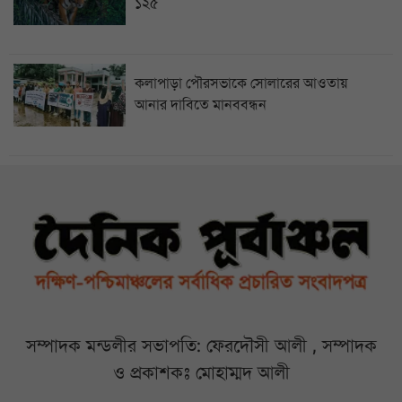
১২৫
কলাপাড়া পৌরসভাকে সোলারের আওতায়
আনার দাবিতে মানববন্ধন
সম্পাদক মন্ডলীর সভাপতি: ফেরদৌসী আলী , সম্পাদক
ও প্রকাশকঃ মোহাম্মদ আলী