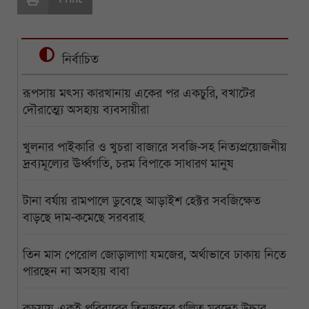
নির্বাচিত
রূপসায় মৎস্য কারখানায় একের পর একচুরি, বখাটের
দৌরাত্ম্যে অসহায় ব্যবসায়ীরা
খুলনার পাইকারি ও খুচরা বাজারে সবজি-সহ নিত্যপ্রয়োজনীয়
দ্রব্যমূল্যের ঊর্ধ্বগতি, চরম বিপাকে সাধারণ মানুষ
টানা বর্ষায় রামপালে ডুবেছে আড়াইশ হেক্টর সবজিক্ষেত
বাড়ছে দাম-কমেছে সরবরাহ
তিন মাস পেরোল জোড়ালাগা যমজের, অর্থাভাবে ঢাকায় নিতে
পারছেন না অসহায় বাবা
কচুয়ায় একই পরিবারের তিনজনের গলিত মরদেহ উদ্ধার