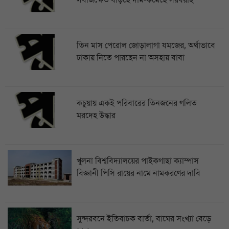
সবজিক্ষেত বাড়ছে দাম-কমেছে সরবরাহ
তিন মাস পেরোল জোড়ালাগা যমজের, অর্থাভাবে
ঢাকায় নিতে পারছেন না অসহায় বাবা
কচুয়ায় একই পরিবারের তিনজনের গলিত
মরদেহ উদ্ধার
খুলনা বিশ্ববিদ্যালয়ের পাইকগাছা ক্যাম্পাস
বিজ্ঞানী পিসি রায়ের নামে নামকরণের দাবি
সুন্দরবনে ইতিবাচক বার্তা, বাঘের সংখ্যা বেড়ে