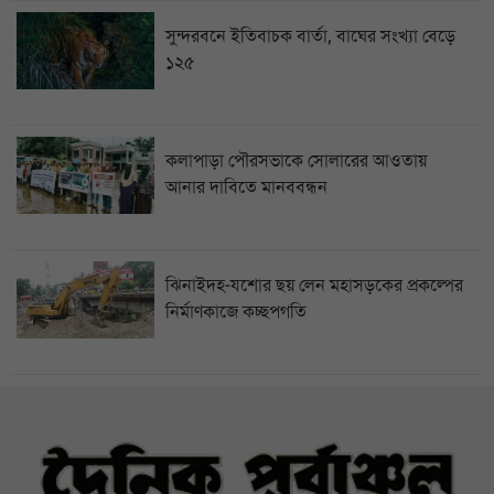
সুন্দরবনে ইতিবাচক বার্তা, বাঘের সংখ্যা বেড়ে
১২৫
কলাপাড়া পৌরসভাকে সোলারের আওতায়
আনার দাবিতে মানববন্ধন
ঝিনাইদহ-যশোর ছয় লেন মহাসড়কের প্রকল্পের
নির্মাণকাজে কচ্ছপগতি