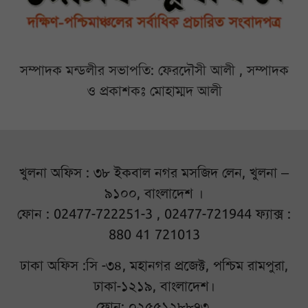
সম্পাদক মন্ডলীর সভাপতি: ফেরদৌসী আলী , সম্পাদক
ও প্রকাশকঃ মোহাম্মদ আলী
খুলনা অফিস : ৩৮ ইকবাল নগর মসজিদ লেন, খুলনা –
৯১০০, বাংলাদেশ ।
ফোন : 02477-722251-3 , 02477-721944 ফ্যাক্স :
880 41 721013
ঢাকা অফিস :সি -৩৪, মহানগর প্রজেক্ট, পশ্চিম রামপুরা,
ঢাকা-১২১৯, বাংলাদেশ।
ফোন: ০২৫৫১২৮৮৭৩.