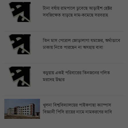
টানা বর্ষায় রামপালে ডুবেছে আড়াইশ হেক্টর
সবজিক্ষেত বাড়ছে দাম-কমেছে সরবরাহ
তিন মাস পেরোল জোড়ালাগা যমজের, অর্থাভাবে
ঢাকায় নিতে পারছেন না অসহায় বাবা
কচুয়ায় একই পরিবারের তিনজনের গলিত
মরদেহ উদ্ধার
খুলনা বিশ্ববিদ্যালয়ের পাইকগাছা ক্যাম্পাস
বিজ্ঞানী পিসি রায়ের নামে নামকরণের দাবি