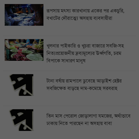
রূপসায় মৎস্য কারখানায় একের পর একচুরি,
বখাটের দৌরাত্ম্যে অসহায় ব্যবসায়ীরা
খুলনার পাইকারি ও খুচরা বাজারে সবজি-সহ
নিত্যপ্রয়োজনীয় দ্রব্যমূল্যের ঊর্ধ্বগতি, চরম
বিপাকে সাধারণ মানুষ
টানা বর্ষায় রামপালে ডুবেছে আড়াইশ হেক্টর
সবজিক্ষেত বাড়ছে দাম-কমেছে সরবরাহ
তিন মাস পেরোল জোড়ালাগা যমজের, অর্থাভাবে
ঢাকায় নিতে পারছেন না অসহায় বাবা