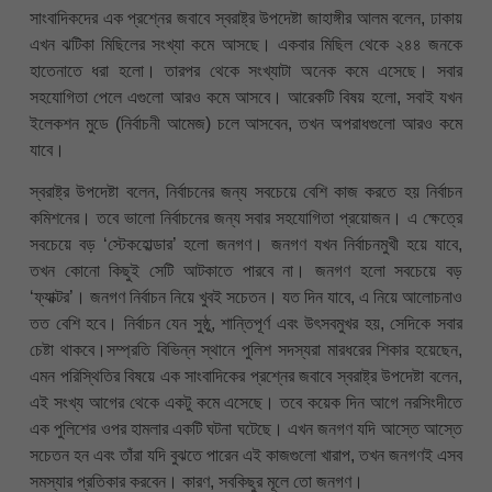
সাংবাদিকদের এক প্রশ্নের জবাবে স্বরাষ্ট্র উপদেষ্টা জাহাঙ্গীর আলম বলেন, ঢাকায়
এখন ঝটিকা মিছিলের সংখ্যা কমে আসছে। একবার মিছিল থেকে ২৪৪ জনকে
হাতেনাতে ধরা হলো। তারপর থেকে সংখ্যাটা অনেক কমে এসেছে। সবার
সহযোগিতা পেলে এগুলো আরও কমে আসবে। আরেকটি বিষয় হলো, সবাই যখন
ইলেকশন মুডে (নির্বাচনী আমেজ) চলে আসবেন, তখন অপরাধগুলো আরও কমে
যাবে।
স্বরাষ্ট্র উপদেষ্টা বলেন, নির্বাচনের জন্য সবচেয়ে বেশি কাজ করতে হয় নির্বাচন
কমিশনের। তবে ভালো নির্বাচনের জন্য সবার সহযোগিতা প্রয়োজন। এ ক্ষেত্রে
সবচেয়ে বড় ‘স্টেকহোল্ডার’ হলো জনগণ। জনগণ যখন নির্বাচনমুখী হয়ে যাবে,
তখন কোনো কিছুই সেটি আটকাতে পারবে না। জনগণ হলো সবচেয়ে বড়
‘ফ্যাক্টর’। জনগণ নির্বাচন নিয়ে খুবই সচেতন। যত দিন যাবে, এ নিয়ে আলোচনাও
তত বেশি হবে। নির্বাচন যেন সুষ্ঠু, শান্তিপূর্ণ এবং উৎসবমুখর হয়, সেদিকে সবার
চেষ্টা থাকবে।সম্প্রতি বিভিন্ন স্থানে পুলিশ সদস্যরা মারধরের শিকার হয়েছেন,
এমন পরিস্থিতির বিষয়ে এক সাংবাদিকের প্রশ্নের জবাবে স্বরাষ্ট্র উপদেষ্টা বলেন,
এই সংখ্য আগের থেকে একটু কমে এসেছে। তবে কয়েক দিন আগে নরসিংদীতে
এক পুলিশের ওপর হামলার একটি ঘটনা ঘটেছে। এখন জনগণ যদি আস্তে আস্তে
সচেতন হন এবং তাঁরা যদি বুঝতে পারেন এই কাজগুলো খারাপ, তখন জনগণই এসব
সমস্যার প্রতিকার করবেন। কারণ, সবকিছুর মূলে তো জনগণ।