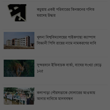
কচুয়ায় একই পরিবারের তিনজনের গলিত
মরদেহ উদ্ধার
খুলনা বিশ্ববিদ্যালয়ের পাইকগাছা ক্যাম্পাস
বিজ্ঞানী পিসি রায়ের নামে নামকরণের দাবি
সুন্দরবনে ইতিবাচক বার্তা, বাঘের সংখ্যা বেড়ে
১২৫
কলাপাড়া পৌরসভাকে সোলারের আওতায়
আনার দাবিতে মানববন্ধন