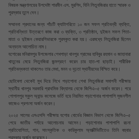
বিষয়ক মন্ত্রণালয়ের উপদেষ্টা শারমীন এস. মুরশিদ, যিনি লিতুনজিরার হাতে স্মারক ও
পুরস্কার তুলে দেন।
সম্মাননা প্রদানের জন্য পাঁচটি ক্যাটাগরিতে ১০ জন সফল প্রতিবন্ধী ব্যক্তি,
প্রতিবন্ধিতা উত্তরণে কাজ করা ৩ ব্যক্তি, ৩ প্রতিষ্ঠান, দুইজন সফল পিতা-
মাতা ও দুইজন কেয়ারগিভারকে পুরস্কৃত করা হয়। এরমধ্যে লিতুনজিরা ছিলেন
অন্যতম আলোচিত নাম।
যশোরের মনিরামপুর উপজেলার শেখপাড়া খানপুর গ্রামের হাবিবুর রহমান ও জাহানারা
খাতুনের মেয়ে লিতুনজিরা জন্মগ্রহণ করেন চার হাত-পা ছাড়াই। শারীরিক
প্রতিবন্ধকতা থাকলেও তার মেধা, মনন ও দৃঢ়তা স্থানীয়দের বিস্মিত করে।
ছোটবেলা থেকেই মুখ দিয়ে লিখে পড়াশোনা শেখা লিতুনজিরা সমাপনী পরীক্ষায়
স্থানীয় খানপুর সরকারি প্রাথমিক বিদ্যালয় থেকে জিপিএ–৫ অর্জন করেন। পরে
গোপালপুর স্কুল অ্যান্ড কলেজে ভর্তি হয়ে নিয়মিত পড়াশোনার পাশাপাশি সৃজনশীল
কাজেও প্রশংসা অর্জন করেন।
২০২৫ সালের এসএসসি পরীক্ষায় যশোর বোর্ডের বিজ্ঞান বিভাগ থেকে জিপিএ–৫
পেয়ে জাতীয় পর্যায়ে আলোচনায় আসেন। পড়াশোনার পাশাপাশি রচনা
প্রতিযোগিতা, গান, সাংস্কৃতিক ও কারিকুলাম অ্যাক্টিভিটিতেও তিনি বহুবার
পুরস্কার অর্জন করেছেন।