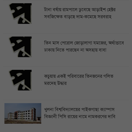
টানা বর্ষায় রামপালে ডুবেছে আড়াইশ হেক্টর
সবজিক্ষেত বাড়ছে দাম-কমেছে সরবরাহ
তিন মাস পেরোল জোড়ালাগা যমজের, অর্থাভাবে
ঢাকায় নিতে পারছেন না অসহায় বাবা
কচুয়ায় একই পরিবারের তিনজনের গলিত
মরদেহ উদ্ধার
খুলনা বিশ্ববিদ্যালয়ের পাইকগাছা ক্যাম্পাস
বিজ্ঞানী পিসি রায়ের নামে নামকরণের দাবি