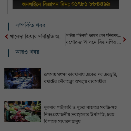
সম্পর্কিত খবর
জাতীয় প্রতিবন্ধী পুরস্কার পেল মনিরামপুরের লিতুনজিরা
খালেদা জিয়ার পরিস্থিতি অপরিবর্তিত থাকলে শিগগিরই দেশে ফিরবেন তারেক রহমান: মির্জা ফখরুল
যশোর-৫ আসনে বিএনপির মনোনয়ন পেলেন শহীদ ইকবাল হোসেন
আরও খবর
রূপসায় মৎস্য কারখানায় একের পর একচুরি,
বখাটের দৌরাত্ম্যে অসহায় ব্যবসায়ীরা
খুলনার পাইকারি ও খুচরা বাজারে সবজি-সহ
নিত্যপ্রয়োজনীয় দ্রব্যমূল্যের ঊর্ধ্বগতি, চরম
বিপাকে সাধারণ মানুষ