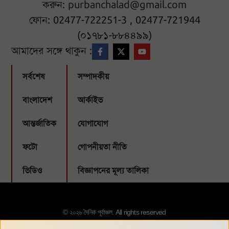
করুন:
purbanchalad@gmail.com
ফোন: 02477-722251-3 , 02477-721944
(০১৭৮১-৮৮৪৪৯৯)
আমাদের সঙ্গে থাকুন :
সর্বশেষ
সম্পাদকীয়
বাংলাদেশ
আর্কাইভ
আন্তর্জাতিক
যোগাযোগ
ফটো
গোপনীয়তা নীতি
ভিডিও
বিজ্ঞাপনের মূল্য তালিকা
© ২০২৬ দৈনিক পূর্বাঞ্চল. All rights reserved
Designed & Developed by:
Webbubl