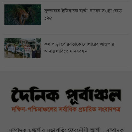
সুন্দরবনে ইতিবাচক বার্তা, বাঘের সংখ্যা বেড়ে
১২৫
কলাপাড়া পৌরসভাকে সোলারের আওতায়
আনার দাবিতে মানববন্ধন
সম্পাদক মন্ডলীর সভাপতি: ফেরদৌসী আলী , সম্পাদক