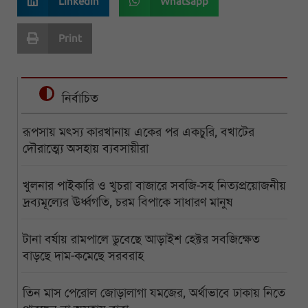
Linkedin
Whatsapp
Print
নির্বাচিত
রূপসায় মৎস্য কারখানায় একের পর একচুরি, বখাটের
দৌরাত্ম্যে অসহায় ব্যবসায়ীরা
খুলনার পাইকারি ও খুচরা বাজারে সবজি-সহ নিত্যপ্রয়োজনীয়
দ্রব্যমূল্যের ঊর্ধ্বগতি, চরম বিপাকে সাধারণ মানুষ
টানা বর্ষায় রামপালে ডুবেছে আড়াইশ হেক্টর সবজিক্ষেত
বাড়ছে দাম-কমেছে সরবরাহ
তিন মাস পেরোল জোড়ালাগা যমজের, অর্থাভাবে ঢাকায় নিতে