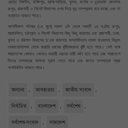
এছাড়া টাঙ্গাইল, ফরিদপুর, ব্রাহ্মণবাড়িয়া, খুলনা, যশোর ও চুয়াডাঙ্গা জেলাসহ
রংপুর, রাজশাহী ও সিলেট বিভাগের ওপর দিয়ে মৃদু তাপপ্রবাহ বয়ে যাচ্ছে এবং তা
অব্যাহত থাকতে পারে।
আগামীকাল শনিবার (১৪ জুন) সকাল ৯টা থেকে পরবর্তী ২৪ ঘণ্টায় রংপুর,
ময়মনসিংহ, চট্টগ্রাম ও সিলেট বিভাগের কিছু কিছু জায়গায় এবং রাজশাহী, ঢাকা,
খুলনা ও বরিশাল বিভাগের দু’এক জায়গায় অস্থায়ীভাবে দমকা হাওয়াসহ বিদ্যুৎ
চমকানো/হালকা থেকে মাঝারি ধরনের বৃষ্টি/বজ্রসহ বৃষ্টি হতে পারে। সেই সঙ্গে
সারাদেশের কোথাও কোথাও মাঝারী ধরনের ভারী বর্ষণ হতে পারে এবং সারাদেশে
দিনের তাপমাত্রা সামান্য হ্রাস পেতে পারে এবং রাতের তাপমাত্রা প্রায়
অপরিবর্তিত থাকতে পারে।
অন্যান্য
,
আবহাওয়া
,
জাতীয় সংবাদ
,
নির্বাচিত
,
বাংলাদেশ
,
সর্বশেষ
,
সর্বশেষ-সংবাদ
,
সারাদেশ