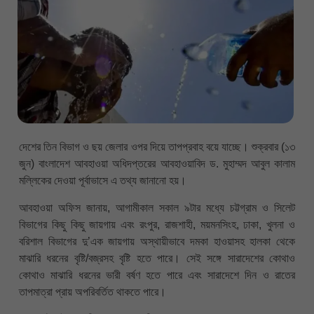
দেশের তিন বিভাগ ও ছয় জেলার ওপর দিয়ে তাপপ্রবাহ বয়ে যাচ্ছে। শুক্রবার (১৩
জুন) বাংলাদেশ আবহাওয়া অধিদপ্তরের আবহাওয়াবিদ ড. মুহাম্মদ আবুল কালাম
মল্লিকের দেওয়া পূর্বাভাসে এ তথ্য জানানো হয়।
আবহাওয়া অফিস জানায়, আগামীকাল সকাল ৯টার মধ্যে চট্টগ্রাম ও সিলেট
বিভাগের কিছু কিছু জায়গায় এবং রংপুর, রাজশাহী, ময়মনসিংহ, ঢাকা, খুলনা ও
বরিশাল বিভাগের দু’এক জায়গায় অস্থায়ীভাবে দমকা হাওয়াসহ হালকা থেকে
মাঝারি ধরনের বৃষ্টি/বজ্রসহ বৃষ্টি হতে পারে। সেই সঙ্গে সারাদেশের কোথাও
কোথাও মাঝারি ধরনের ভারী বর্ষণ হতে পারে এবং সারাদেশে দিন ও রাতের
তাপমাত্রা প্রায় অপরিবর্তিত থাকতে পারে।