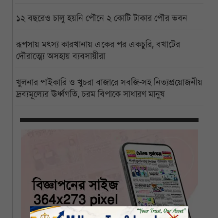
১২ বছরেও চালু হয়নি পৌনে ২ কোটি টাকার পৌর ভবন
রূপসায় মৎস্য কারখানায় একের পর একচুরি, বখাটের
দৌরাত্ম্যে অসহায় ব্যবসায়ীরা
খুলনার পাইকারি ও খুচরা বাজারে সবজি-সহ নিত্যপ্রয়োজনীয়
দ্রব্যমূল্যের ঊর্ধ্বগতি, চরম বিপাকে সাধারণ মানুষ