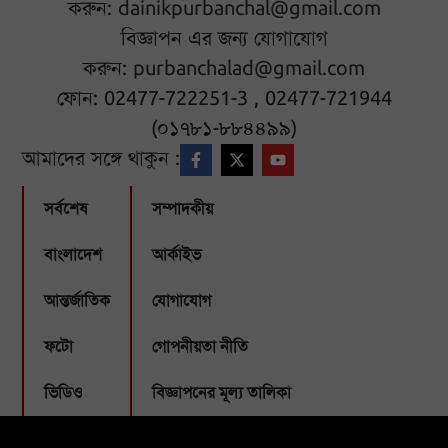
করুন:
dainikpurbanchal@gmail.com
বিজ্ঞাপন এর জন্য যোগাযোগ
করুন:
purbanchalad@gmail.com
ফোন: 02477-722251-3 , 02477-721944
(০১৭৮১-৮৮৪৪৯৯)
আমাদের সঙ্গে থাকুন :
সর্বশেষ
সম্পাদকীয়
বাংলাদেশ
আর্কাইভ
আন্তর্জাতিক
যোগাযোগ
ফটো
গোপনীয়তা নীতি
ভিডিও
বিজ্ঞাপনের মূল্য তালিকা