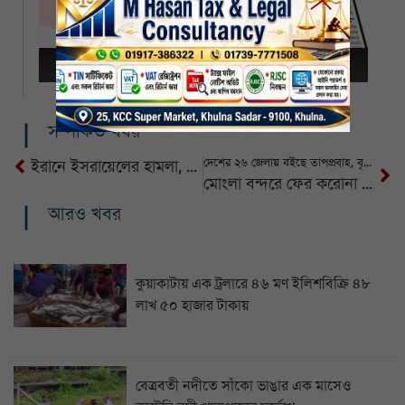
সম্পর্কিত খবর
দেশের ২৬ জেলায় বইছে তাপপ্রবাহ, বৃষ্টি হতে পারে যেসব অঞ্চলে
ইরানে ইসরায়েলের হামলা, ইরানের পাশে দাঁড়াল সৌদি
মোংলা বন্দরে ফের করোনা সতর্কতা, জেটিতে থার্মাল স্ক্যানার ও মাস্ক বাধ্যতামূলক
আরও খবর
কুয়াকাটায় এক ট্রলারে ৪৬ মণ ইলিশবিক্রি ৪৮
লাখ ৫০ হাজার টাকায়
বেত্রবতী নদীতে সাঁকো ভাঙার এক মাসেও