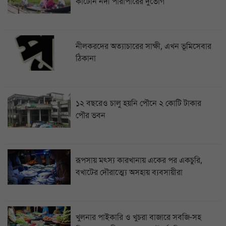
কাটেনি নদী পারাপারের দুর্ভোগ
নীলকরদের অত্যাচারের সাক্ষী, এখন ভূমিসেবার
ঠিকানা
১২ বছরেও চালু হয়নি পৌনে ২ কোটি টাকার
পৌর ভবন
রূপসায় মৎস্য কারখানায় একের পর একচুরি,
বখাটের দৌরাত্ম্যে অসহায় ব্যবসায়ীরা
খুলনার পাইকারি ও খুচরা বাজারে সবজি-সহ