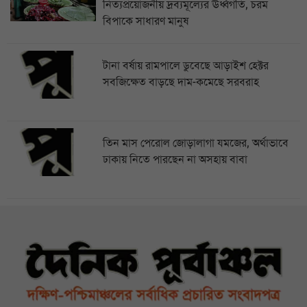
নিত্যপ্রয়োজনীয় দ্রব্যমূল্যের ঊর্ধ্বগতি, চরম
বিপাকে সাধারণ মানুষ
টানা বর্ষায় রামপালে ডুবেছে আড়াইশ হেক্টর
সবজিক্ষেত বাড়ছে দাম-কমেছে সরবরাহ
তিন মাস পেরোল জোড়ালাগা যমজের, অর্থাভাবে
ঢাকায় নিতে পারছেন না অসহায় বাবা