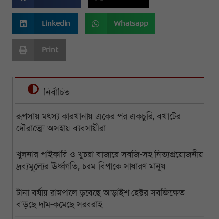
Linkedin
Whatsapp
Print
নির্বাচিত
রূপসায় মৎস্য কারখানায় একের পর একচুরি, বখাটের
দৌরাত্ম্যে অসহায় ব্যবসায়ীরা
খুলনার পাইকারি ও খুচরা বাজারে সবজি-সহ নিত্যপ্রয়োজনীয়
দ্রব্যমূল্যের ঊর্ধ্বগতি, চরম বিপাকে সাধারণ মানুষ
টানা বর্ষায় রামপালে ডুবেছে আড়াইশ হেক্টর সবজিক্ষেত
বাড়ছে দাম-কমেছে সরবরাহ