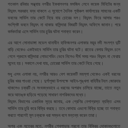
গতকাল রবিবার সন্ধ্যায় নগরীর ইকবালনগর মসজিদ লেনে কয়েক মিনিটের জন্য
বিদ্যুৎ সরবরাহ বন্ধ থাকলে এ সুযোগে দৈনিক পূর্বাঞ্চল কার্যালয়ের সামনের একটি
ভবনের সার্ভিস তার কেটে নিয়ে যায় চোরের দল। বিদ্যুৎ ফিরে আসার পরও
সংশ্লিষ্ট ভবনে বিদ্যুৎ না থাকায় বাসিন্দারা বিষয়টি বিদ্যুৎ অফিসে জানান। পরে
কর্মকর্তারা এসে সার্ভিস তার চুরির ঘটনা শনাক্ত করেন।
এর আগে সোনাডাঙ্গা মডেল থানাধীন হাফিজনগর এলাকার ময়ূর নদী সংলগ্ন দুটি
বাড়ি থেকেও একইভাবে সার্ভিস তার চুরির ঘটনা ঘটে। রাতের বেলায় বিদ্যুৎ চলে
গেলে প্রথমে বাসিন্দারা লোডশেডিং ভেবে নিলেও দীর্ঘ সময় পরও বিদ্যুৎ না ফেরায়
সন্দেহ হয়। সকালে দেখা যায়, চোরেরা সার্ভিস তার কেটে নিয়ে গেছে।
শুধু এসব এলাকা নয়, নগরীর আরও বেশ কয়েকটি মহল্লা থেকেও একই ধরনের
চুরির খবর পাওয়া গেছে। দুর্গাপূজা উপলক্ষে আইন-শৃঙ্খলা বাহিনীর টহল জোরদার
থাকলেও চক্রটি যে সংঘবদ্ধভাবে এ ধরনের অপরাধ চালিয়ে যাচ্ছে, তাতে নতুন
করে আতঙ্ক ছড়িয়ে পড়েছে সাধারণ নাগরিকদের মধ্যে।
বিদ্যুৎ বিভাগের একাধিক সূত্র জানায়, এক শ্রেণির নেশাগ্রস্ত ব্যক্তি এসব
সার্ভিস তার চুরি করে বিক্রি করছে। তবে কোথায় এগুলো বিক্রি হচ্ছে তা শনাক্ত
করতে পারলেই মূল চক্রকে ধরা সম্ভব বলে মন্তব্য করেন তারা।
অপর এক সূত্রের মতে, নগরীর শেখপাড়ার পুরনো তার বিক্রির দোকানগুলোতে