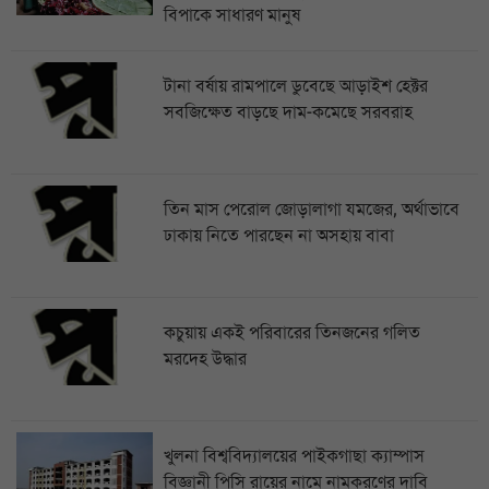
বিপাকে সাধারণ মানুষ
টানা বর্ষায় রামপালে ডুবেছে আড়াইশ হেক্টর
সবজিক্ষেত বাড়ছে দাম-কমেছে সরবরাহ
তিন মাস পেরোল জোড়ালাগা যমজের, অর্থাভাবে
ঢাকায় নিতে পারছেন না অসহায় বাবা
কচুয়ায় একই পরিবারের তিনজনের গলিত
মরদেহ উদ্ধার
খুলনা বিশ্ববিদ্যালয়ের পাইকগাছা ক্যাম্পাস
বিজ্ঞানী পিসি রায়ের নামে নামকরণের দাবি