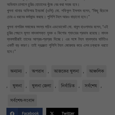
অভিযান চালালে চুরির হোতাদের খুঁজে বের করা সহজ হবে।
খুলনা থানার অফিসার ইনচার্জ (ওসি) মো. শফিকুল ইসলাম বলেন, “কিছু ছিচকে
চোর এ ধরনের কর্মকান্ড করছে। পুলিশি টহল আরও বাড়ানো হবে।”
খুলনা নাগরিক সমাজের সদস্য সচিব এডভোকেট মো. বাবুল হাওলাদার বলেন, “এই
চুরির পেছনে মূলত মাদকাসক্ত যুবক ও কিশোর গ্যাংয়ের প্রভাব রয়েছে। মাদক
ব্যবসায়ীরাই তাদের আশ্রয়-প্রশ্রয় দিচ্ছে। এর সঙ্গে টহল ব্যবস্থার ঘাটতিও
একটি বড় কারণ। তাই দ্রæত পুলিশি টহল জোরদার করে এসব চক্রকে ধরতে
হবে।”
অন্যান্য
,
অপরাধ
,
আজকের খুলনা
,
আঞ্চলিক
,
খুলনা
,
খুলনা জেলা
,
নির্বাচিত
,
সর্বশেষ
,
সর্বশেষ-সংবাদ
Facebook
Twitter