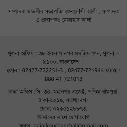
সম্পাদক মন্ডলীর সভাপতি: ফেরদৌসী আলী , সম্পাদক
ও প্রকাশকঃ মোহাম্মদ আলী
খুলনা অফিস : ৩৮ ইকবাল নগর মসজিদ লেন, খুলনা –
৯১০০, বাংলাদেশ ।
ফোন : 02477-722251-3 , 02477-721944 ফ্যাক্স :
880 41 721013
ঢাকা অফিস :সি -৩৪, মহানগর প্রজেক্ট, পশ্চিম রামপুরা,
ঢাকা-১২১৯, বাংলাদেশ।
ফোন: ০২৫৫১২৮৮৭৩.
আমাদের সাথে যোগাযোগ
করুন:
dainikpurbanchal@gmail.com