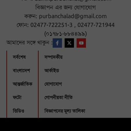
বিজ্ঞাপন এর জন্য যোগাযোগ
করুন:
purbanchalad@gmail.com
ফোন: 02477-722251-3 , 02477-721944
(০১৭৮১-৮৮৪৪৯৯)
আমাদের সঙ্গে থাকুন :
সর্বশেষ
সম্পাদকীয়
বাংলাদেশ
আর্কাইভ
আন্তর্জাতিক
যোগাযোগ
ফটো
গোপনীয়তা নীতি
ভিডিও
বিজ্ঞাপনের মূল্য তালিকা