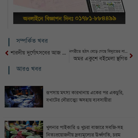
সম্পর্কিত খবর
নগরীতে হঠাৎ বেড়ে গেছে বিদ্যুতের সার্ভিস তার চুরি
শারদীয় দুর্গোৎসবের আজ মহাসপ্তমী
অমর একুশে বইমেলা স্থগিত
আরও খবর
রূপসায় মৎস্য কারখানায় একের পর একচুরি,
বখাটের দৌরাত্ম্যে অসহায় ব্যবসায়ীরা
খুলনার পাইকারি ও খুচরা বাজারে সবজি-সহ
নিত্যপ্রয়োজনীয় দ্রব্যমূল্যের ঊর্ধ্বগতি, চরম