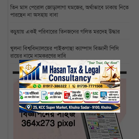
তিন মাস পেরোল জোড়ালাগা যমজের, অর্থাভাবে ঢাকায় নিতে
পারছেন না অসহায় বাবা
কচুয়ায় একই পরিবারের তিনজনের গলিত মরদেহ উদ্ধার
খুলনা বিশ্ববিদ্যালয়ের পাইকগাছা ক্যাম্পাস বিজ্ঞানী পিসি
রায়ের নামে নামকরণের দাবি