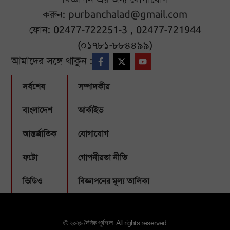
করুন:
purbanchalad@gmail.com
ফোন: 02477-722251-3 , 02477-721944
(০১৭৮১-৮৮৪৪৯৯)
আমাদের সঙ্গে থাকুন :
সর্বশেষ
সম্পাদকীয়
বাংলাদেশ
আর্কাইভ
আন্তর্জাতিক
যোগাযোগ
ফটো
গোপনীয়তা নীতি
ভিডিও
বিজ্ঞাপনের মূল্য তালিকা
© ২০২৬ দৈনিক পূর্বাঞ্চল. All rights reserved