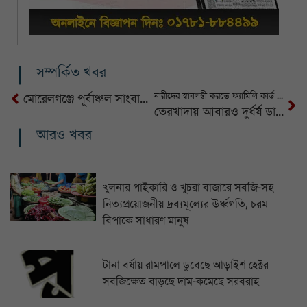
সম্পর্কিত খবর
নারীদের স্বাবলম্বী করতে ফ্যামিলি কার্ড কর্মসূচি
মোরেলগঞ্জে পূর্বাঞ্চল সাংবাদিক নজরুল ইসলাম শরীফের ওপর সন্ত্রাসী হামলা
তেরখাদায় আবারও দুর্ধর্ষ ডাকাতি
আরও খবর
খুলনার পাইকারি ও খুচরা বাজারে সবজি-সহ
নিত্যপ্রয়োজনীয় দ্রব্যমূল্যের ঊর্ধ্বগতি, চরম
বিপাকে সাধারণ মানুষ
টানা বর্ষায় রামপালে ডুবেছে আড়াইশ হেক্টর
সবজিক্ষেত বাড়ছে দাম-কমেছে সরবরাহ