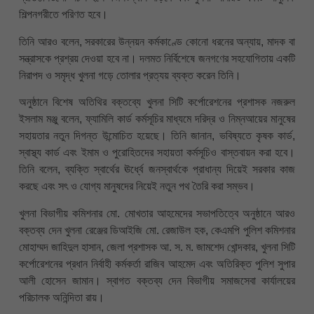
শিল্পনগরীতে পরিণত হবে।
তিনি আরও বলেন, সরকারের উন্নয়ন কর্মকাণ্ডে কোনো ধরনের অন্যায়, মাদক বা
সন্ত্রাসকে প্রশ্রয় দেওয়া হবে না। দলমত নির্বিশেষে জনগণের সহযোগিতায় একটি
নিরাপদ ও সমৃদ্ধ খুলনা গড়ে তোলার প্রত্যয় ব্যক্ত করেন তিনি।
অনুষ্ঠানে বিশেষ অতিথির বক্তব্যে খুলনা সিটি কর্পোরেশনের প্রশাসক নজরুল
ইসলাম মঞ্জু বলেন, ফ্যামিলি কার্ড কর্মসূচির মাধ্যমে দরিদ্র ও নিম্নআয়ের মানুষের
সহায়তার নতুন দিগন্ত উন্মোচিত হয়েছে। তিনি জানান, ভবিষ্যতে কৃষক কার্ড,
স্বাস্থ্য কার্ড এবং ইমাম ও পুরোহিতদের সহায়তা কর্মসূচিও বাস্তবায়ন করা হবে।
তিনি বলেন, ব্যক্তি স্বার্থের ঊর্ধ্বে জনস্বার্থকে প্রাধান্য দিয়েই সরকার কাজ
করছে এবং সৎ ও যোগ্য মানুষদের নিয়েই নতুন পথ তৈরি করা সম্ভব।
খুলনা বিভাগীয় কমিশনার মো. মোখতার আহমেদের সভাপতিত্বে অনুষ্ঠানে আরও
বক্তব্য দেন খুলনা রেঞ্জের ডিআইজি মো. রেজাউল হক, কেএমপি পুলিশ কমিশনার
মোহাম্মদ জাহিদুল হাসান, জেলা প্রশাসক আ. স. ম. জামশেদ খোন্দকার, খুলনা সিটি
কর্পোরেশনের প্রধান নির্বাহী কর্মকর্তা রাজিব আহমেদ এবং অতিরিক্ত পুলিশ সুপার
আলী হোসেন জামান। স্বাগত বক্তব্য দেন বিভাগীয় সমাজসেবা কার্যালয়ের
পরিচালক অনিন্দিতা রায়।