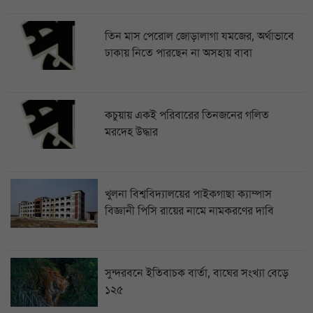
তিন মাস পেরোল জোড়ালাগা যমজের, অর্থাভাবে
ঢাকায় নিতে পারছেন না অসহায় বাবা
কচুয়ায় একই পরিবারের তিনজনের গলিত
মরদেহ উদ্ধার
খুলনা বিশ্ববিদ্যালয়ের পাইকগাছা ক্যাম্পাস
বিজ্ঞানী পিসি রায়ের নামে নামকরণের দাবি
সুন্দরবনে ইতিবাচক বার্তা, বাঘের সংখ্যা বেড়ে
১২৫