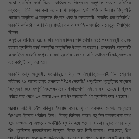
মাঝে ফ্যামিলি কার্ড বিতরণ কার্যক্রমের উদ্বোধন অনুষ্ঠানে প্রধান অতিথির
বক্তব্যে তিনি এসব কথা বলেন। খালিশপুরের হাজী শরিয়ত উল্লাহ বিদ্যাপীঠ
প্রাঙ্গণে অনুষ্ঠিত এ অনুষ্ঠানে বিপুলসংখ্যক উপকারভোগী, স্থানীয় জনপ্রতিনিধি,
সরকারি কর্মকর্তা এবং বিভিন্ন রাজনৈতিক ও সামাজিক সংগঠনের নেতৃবৃন্দ উপস্থিত
ছিলেন।
অনুষ্ঠানে জানানো হয়, ঢাকার বনানীর টিঅ্যান্ডটি খেলার মাঠে প্রধানমন্ত্রী তারেক
রহমান ফ্যামিলি কার্ড কর্মসূচির আনুষ্ঠানিক উদ্বোধন করেন। উদ্বোধনী অনুষ্ঠানটি
অনলাইনে সরাসরি সম্প্রচার করা হয় এবং দেশের ১৪টি স্থানে পরীক্ষামূলকভাবে
এই কর্মসূচি চালু করা হয়।
সরকারি তথ্য অনুযায়ী, হতদরিদ্র, দরিদ্র ও নিম্নবিত্ত—এই তিন শ্রেণির
নারীদের ৪৯ ধরনের তথ্য-উপাত্ত ‘পিএম স্কোরিং’ পদ্ধতিতে প্রযুক্তির মাধ্যমে
বিশ্লেষণ করে সম্পূর্ণ নিরপেক্ষভাবে উপকারভোগী নির্বাচন করা হয়েছে। প্রথম
পর্যায়ে সারা দেশে ৩৭ হাজার ৫৬৭ জন উপকারভোগী এই ফ্যামিলি কার্ড পাচ্ছেন।
প্রধান অতিথি হুইপ রকিবুল ইসলাম বলেন, খুলনা একসময় দেশের অন্যতম
শিল্পাঞ্চল হিসেবে পরিচিত ছিল। কিন্তু বিভিন্ন কারণে বহু মিল-কলকারখানা বন্ধ
হয়ে যাওয়ায় এ অঞ্চলের অর্থনীতি স্থবির হয়ে পড়ে। সরকার দ্রুত এসব বন্ধ
শিল্প প্রতিষ্ঠান পুনরুজ্জীবনের উদ্যোগ নিচ্ছে বলে তিনি জানান। তার মতে, শিল্প
প্রতিষ্ঠানগুলো সচল হলে কর্মসংস্থান বাড়বে এবং খুলনা আবারও একটি আধুনিক