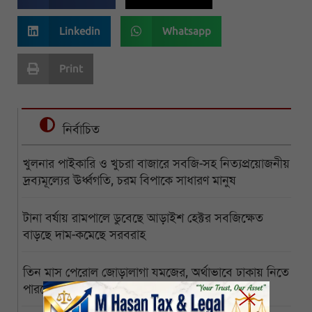
Linkedin
Whatsapp
Print
নির্বাচিত
খুলনার পাইকারি ও খুচরা বাজারে সবজি-সহ নিত্যপ্রয়োজনীয়
দ্রব্যমূল্যের ঊর্ধ্বগতি, চরম বিপাকে সাধারণ মানুষ
টানা বর্ষায় রামপালে ডুবেছে আড়াইশ হেক্টর সবজিক্ষেত
বাড়ছে দাম-কমেছে সরবরাহ
তিন মাস পেরোল জোড়ালাগা যমজের, অর্থাভাবে ঢাকায় নিতে
পারছেন না অসহায় বাবা