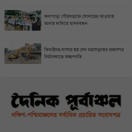
কলাপাড়া পৌরসভাকে সোলারের আওতায়
আনার দাবিতে মানববন্ধন
ঝিনাইদহ-যশোর ছয় লেন মহাসড়কের প্রকল্পের
নির্মাণকাজে কচ্ছপগতি