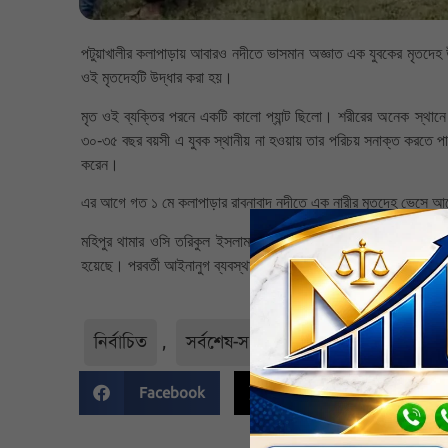
পটুয়াখালীর কলাপাড়ায় আবারও নদীতে ভাসমান অজ্ঞাত এক যুবকের মৃতদেহ উ
ওই মৃতদেহটি উদ্ধার করা হয়।
মৃত ওই ব্যক্তির পরনে একটি কালো প্যান্ট ছিলো। শরীরের অনেক স্থা
৩০-৩৫ বছর বয়সী এ যুবক স্থানীয় না হওয়ায় তার পরিচয় সনাক্ত করতে পার
করেন।
এর আগে গত ১ মে কলাপাড়ার রাবনাবাদ নদীতে এক নারীর মৃতদেহ ভেসে আস
মহিপুর থামার ওসি তরিকুল ইসলাম জানান, মৃতদেহ ভেসে আসার খবর পেয়
হয়েছে। পরবর্তী আইনানুগ ব্যবস্থা গ্রহণ করা হচ্ছে।
নির্বাচিত
,
সর্বশেষ-সংবাদ
Facebook
Twitter
Li