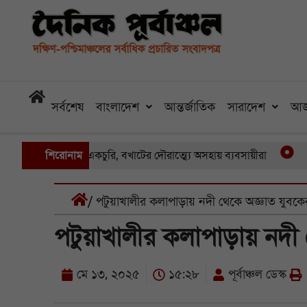
সর্বশেষ
বাংলাদেশ
আন্তর্জাতিক
সারাদেশ
আজ
য় একের পর একচুরি, বখাটের দৌরাত্ম্যে অসহায় ব্যবসায়ীরা
শিরোনাম
খুলনার প
/ পটুয়াখালীর কলাপাড়ায় নদী থেকে অজ্ঞাত যুবকে
পটুয়াখালীর কলাপাড়ায় নদী 
মে ১৩, ২০২৫
১৫:২৮
পূর্বাঞ্চল ডেস্ক