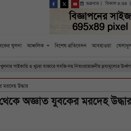
শুক্রবার
বিকাল ৪:৩৪
কের খুলনা
আঞ্চলিক
বিশেষ প্রতিবেদন
আবহাওয়া
খেলাধুল
াইকারি ও খুচরা বাজারে সবজি-সহ নিত্যপ্রয়োজনীয় দ্রব্যমূল্যের ঊর্ধ্বগতি, চর
র মরদেহ উদ্ধার
থেকে অজ্ঞাত যুবকের মরদেহ উদ্ধা