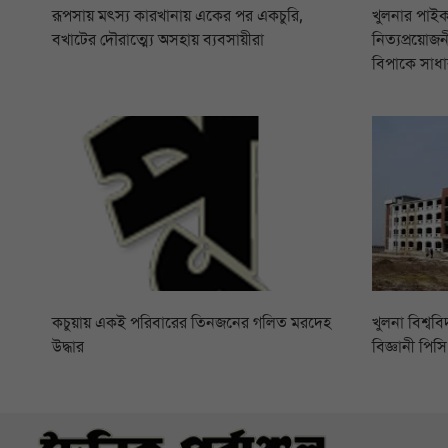
রূপসায় মৎস্য কারখানায় একের পর একচুরি,
খুলনার পাইক
বখাটের দৌরাত্ম্যে অসহায় ব্যবসায়ীরা
নিত্যপ্রয়োজনী
বিপাকে সাধা
কচুয়ায় একই পরিবারের তিনজনের গলিত মরদেহ
খুলনা বিশ্বব
উদ্ধার
বিজ্ঞানী পি