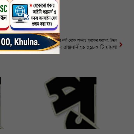
পটুয়াখালীর কলাপাড়ায় নদী থেকে অজ্ঞাত যুবকের মরদেহ উদ্ধার
ট্রাফিক আইন লঙ্ঘনে রাজধানীতে ২১৮৫ টি মামলা