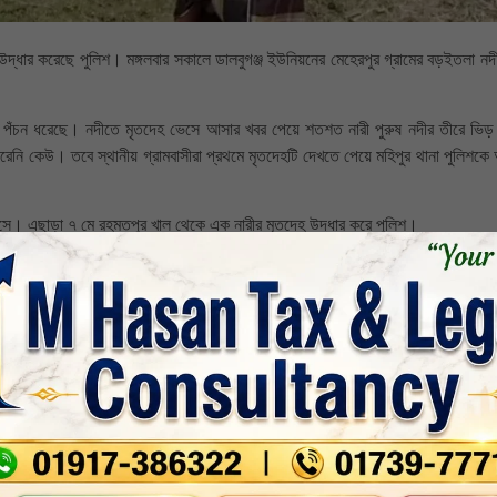
দ্ধার করেছে পুলিশ। মঙ্গলবার সকালে ডালবুগঞ্জ ইউনিয়নের মেহেরপুর গ্রামের বড়ইতলা নদ
নে পঁচন ধরেছে। নদীতে মৃতদেহ ভেসে আসার খবর পেয়ে শতশত নারী পুরুষ নদীর তীরে ভি
েনি কেউ। তবে স্থানীয় গ্রামবাসীরা প্রথমে মৃতদেহটি দেখতে পেয়ে মহিপুর থানা পুলিশকে
ে। এছাড়া ৭ মে রহমতপুর খাল থেকে এক নারীর মৃতদেহ উদ্ধার করে পুলিশ।
ে পুলিশ ও নৌ-পুলিশের একটি টিম ঘটনাস্থলে পাঠানো হয়েছে। মৃতদেহ উদ্ধার করে থান
nkedin
Whatsapp
Print