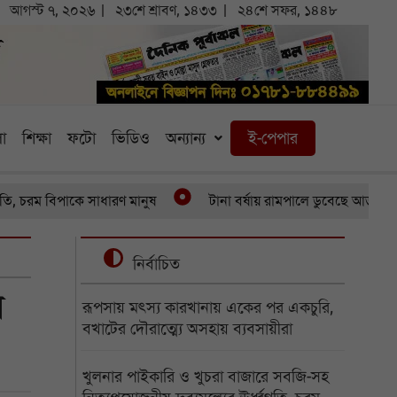
আগস্ট ৭, ২০২৬
২৩শে শ্রাবণ, ১৪৩৩
২৪শে সফর, ১৪৪৮
া
শিক্ষা
ফটো
ভিডিও
অন্যান্য
ই-পেপার
ম বিপাকে সাধারণ মানুষ
টানা বর্ষায় রামপালে ডুবেছে আড়াইশ হেক্টর 
নির্বাচিত
র
রূপসায় মৎস্য কারখানায় একের পর একচুরি,
বখাটের দৌরাত্ম্যে অসহায় ব্যবসায়ীরা
খুলনার পাইকারি ও খুচরা বাজারে সবজি-সহ