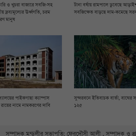
ারি ও খুচরা বাজারে সবজি-সহ
টানা বর্ষায় রামপালে ডুবেছে আড়াইশ
য় দ্রব্যমূল্যের ঊর্ধ্বগতি, চরম
সবজিক্ষেত বাড়ছে দাম-কমেছে সর
রণ মানুষ
িদ্যালয়ের পাইকগাছা ক্যাম্পাস
সুন্দরবনে ইতিবাচক বার্তা, বাঘের স
সি রায়ের নামে নামকরণের দাবি
১২৫
সম্পাদক মন্ডলীর সভাপতি: ফেরদৌসী আলী , সম্পাদক ও প