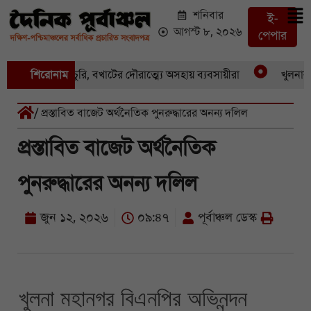
শনিবার
ই-
আগস্ট ৮, ২০২৬
পেপার
 একের পর একচুরি, বখাটের দৌরাত্ম্যে অসহায় ব্যবসায়ীরা
শিরোনাম
খুলনার পাই
/ প্রস্তাবিত বাজেট অর্থনৈতিক পুনরুদ্ধারের অনন্য দলিল
প্রস্তাবিত বাজেট অর্থনৈতিক
পুনরুদ্ধারের অনন্য দলিল
জুন ১২, ২০২৬
০৯:৪৭
পূর্বাঞ্চল ডেস্ক
খুলনা মহানগর বিএনপির অভিনন্দন