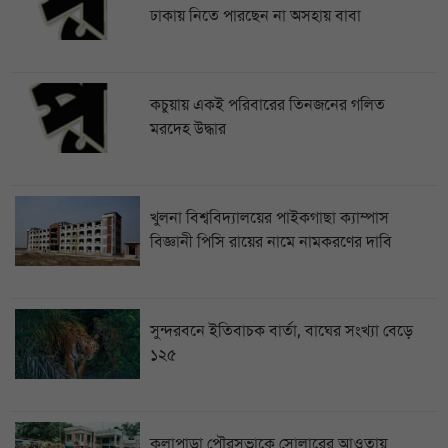
ঢাকায় নিতে পারছেন না অসহায় বাবা
কচুয়ায় একই পরিবারের তিনজনের গলিত
মরদেহ উদ্ধার
খুলনা বিশ্ববিদ্যালয়ের পাইকগাছা ক্যাম্পাস
বিজ্ঞানী পিসি রায়ের নামে নামকরণের দাবি
সুন্দরবনে ইতিবাচক বার্তা, বাঘের সংখ্যা বেড়ে
১২৫
কলাপাড়া পৌরসভাকে সোলারের আওতায়