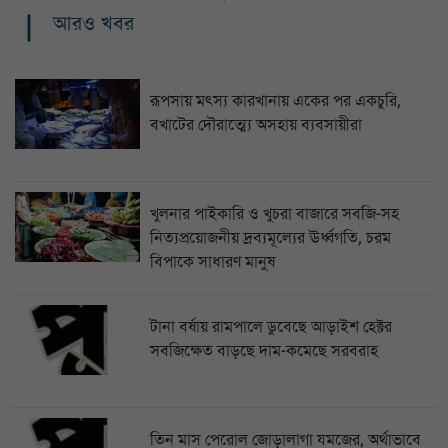
আরও খবর
রূপসায় মৎস্য কারখানায় একের পর একচুরি,
বখাটের দৌরাত্ম্যে অসহায় ব্যবসায়ীরা
খুলনার পাইকারি ও খুচরা বাজারে সবজি-সহ
নিত্যপ্রয়োজনীয় দ্রব্যমূল্যের ঊর্ধ্বগতি, চরম
বিপাকে সাধারণ মানুষ
টানা বর্ষায় রামপালে ডুবেছে আড়াইশ হেক্টর
সবজিক্ষেত বাড়ছে দাম-কমেছে সরবরাহ
তিন মাস পেরোল জোড়ালাগা যমজের, অর্থাভাবে