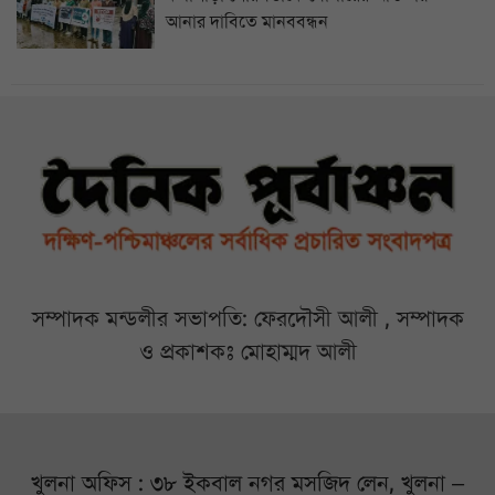
আনার দাবিতে মানববন্ধন
সম্পাদক মন্ডলীর সভাপতি: ফেরদৌসী আলী , সম্পাদক
ও প্রকাশকঃ মোহাম্মদ আলী
খুলনা অফিস : ৩৮ ইকবাল নগর মসজিদ লেন, খুলনা –