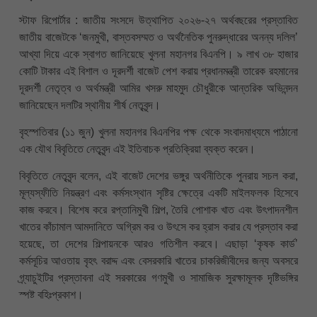
স্টাফ রিপোর্টার : জাতীয় সংসদে উত্থাপিত ২০২৬-২৭ অর্থবছরের প্রস্তাবিত
জাতীয় বাজেটকে ‘জনমুখী, বাস্তবসম্মত ও অর্থনৈতিক পুনরুদ্ধারের অনন্য দলিল’
আখ্যা দিয়ে একে স্বাগত জানিয়েছে খুলনা মহানগর বিএনপি। ৯ লাখ ৩৮ হাজার
কোটি টাকার এই বিশাল ও দূরদর্শী বাজেট পেশ করায় প্রধানমন্ত্রী তারেক রহমানের
দূরদর্শী নেতৃত্ব ও অর্থমন্ত্রী আমির খসরু মাহমুদ চৌধুরীকে আন্তরিক অভিনন্দন
জানিয়েছেন দলটির স্থানীয় শীর্ষ নেতৃবৃন্দ।
বৃহস্পতিবার (১১ জুন) খুলনা মহানগর বিএনপির পক্ষ থেকে সংবাদমাধ্যমে পাঠানো
এক যৌথ বিবৃতিতে নেতৃবৃন্দ এই ইতিবাচক প্রতিক্রিয়া ব্যক্ত করেন।
বিবৃতিতে নেতৃবৃন্দ বলেন, এই বাজেট দেশের ভঙ্গুর অর্থনীতিকে পুনরায় সচল করা,
মূল্যস্ফীতি নিয়ন্ত্রণ এবং কর্মসংস্থান সৃষ্টির ক্ষেত্রে একটি মাইলফলক হিসেবে
কাজ করবে। বিশেষ করে রপ্তানিমুখী শিল্প, তৈরি পোশাক খাত এবং উৎপাদনশীল
খাতের কাঁচামাল আমদানিতে অগ্রিম কর ও উৎসে কর হ্রাস করার যে প্রস্তাব করা
হয়েছে, তা দেশের শিল্পায়নকে আরও গতিশীল করবে। এছাড়া ‘কৃষক কার্ড’
কর্মসূচির আওতায় বৃহৎ বরাদ্দ এবং বেসরকারি খাতের চাকরিজীবীদের জন্য অবসরে
গ্র্যাচুইটির প্রস্তাবনা এই সরকারের গণমুখী ও সামাজিক সুরক্ষামূলক দৃষ্টিভঙ্গির
স্পষ্ট বহিঃপ্রকাশ।