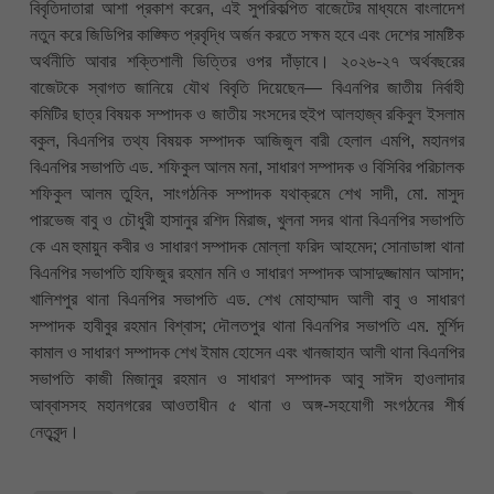
বিবৃতিদাতারা আশা প্রকাশ করেন, এই সুপরিকল্পিত বাজেটের মাধ্যমে বাংলাদেশ
নতুন করে জিডিপির কাঙ্ক্ষিত প্রবৃদ্ধি অর্জন করতে সক্ষম হবে এবং দেশের সামষ্টিক
অর্থনীতি আবার শক্তিশালী ভিত্তির ওপর দাঁড়াবে। ২০২৬-২৭ অর্থবছরের
বাজেটকে স্বাগত জানিয়ে যৌথ বিবৃতি দিয়েছেন— বিএনপির জাতীয় নির্বাহী
কমিটির ছাত্র বিষয়ক সম্পাদক ও জাতীয় সংসদের হুইপ আলহাজ্ব রকিবুল ইসলাম
বকুল, বিএনপির তথ্য বিষয়ক সম্পাদক আজিজুল বারী হেলাল এমপি, মহানগর
বিএনপির সভাপতি এড. শফিকুল আলম মনা, সাধারণ সম্পাদক ও বিসিবির পরিচালক
শফিকুল আলম তুহিন, সাংগঠনিক সম্পাদক যথাক্রমে শেখ সাদী, মো. মাসুদ
পারভেজ বাবু ও চৌধুরী হাসানুর রশিদ মিরাজ, খুলনা সদর থানা বিএনপির সভাপতি
কে এম হুমায়ুন কবীর ও সাধারণ সম্পাদক মোল্লা ফরিদ আহমেদ; সোনাডাঙ্গা থানা
বিএনপির সভাপতি হাফিজুর রহমান মনি ও সাধারণ সম্পাদক আসাদুজ্জামান আসাদ;
খালিশপুর থানা বিএনপির সভাপতি এড. শেখ মোহাম্মাদ আলী বাবু ও সাধারণ
সম্পাদক হাবীবুর রহমান বিশ্বাস; দৌলতপুর থানা বিএনপির সভাপতি এম. মুর্শিদ
কামাল ও সাধারণ সম্পাদক শেখ ইমাম হোসেন এবং খানজাহান আলী থানা বিএনপির
সভাপতি কাজী মিজানুর রহমান ও সাধারণ সম্পাদক আবু সাঈদ হাওলাদার
আব্বাসসহ মহানগরের আওতাধীন ৫ থানা ও অঙ্গ-সহযোগী সংগঠনের শীর্ষ
নেতৃবৃন্দ।