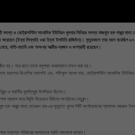
ায়ী সদস্য ও মেট্রোপলিটন সাংবাদিক ইউনিয়ন খুলনার সিনিয়র সদস্য নাজমুল হক পাপ্পুর মাতা 
ল করেছেন (ইন্না লিল্লাহি ওয়া ইন্না ইলাইহি রাজিউন)। মৃত্যুকালে তার বয়স হয়েছিল ৬
 মেয়ে, নাতি-নাতনি এবং অসংখ্য আত্মীয়-স্বজন ও গুণগ্রাহী রয়েছেন।
্ঠিত হয়। পরে রাতে তাকে বসুপাড়া কবরস্থানে দাফন করা হয়।
, খুলনা মহানগর বিএনপির সভাপতি এড. শফিকুল আলম মনা, মেট্রোপলিটন সাংবাদিক ইউনিয়ন 
বৃন্দ ও স্থানীয় মুসল্লিবৃন্দ উপস্থিত ছিলেন।
ক প্রকাশ করে বিবৃতি দিয়েছেন বিভিন্ন সংগঠনের নেতৃবৃন্দ।
হক পাপ্পুর মাতা মেহেরুন হক-এর মৃত্যুতে খুলনা সিটি কর্পোরেশনের প্রশাসক নজরুল ইসলা
 শোক সন্তপ্ত পরিবারের সদস্যদের প্রতি সমবেদনা জানান।