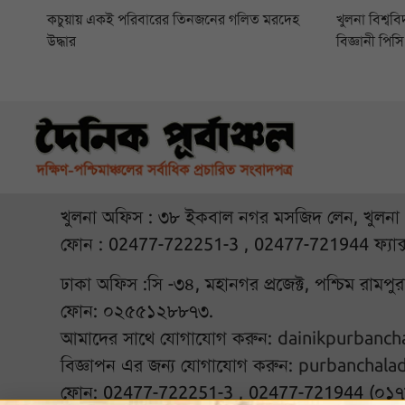
কচুয়ায় একই পরিবারের তিনজনের গলিত মরদেহ
খুলনা বিশ্বব
উদ্ধার
বিজ্ঞানী পি
খুলনা অফিস : ৩৮ ইকবাল নগর মসজিদ লেন, খুলনা
ফোন : 02477-722251-3 , 02477-721944 ফ্যাক
ঢাকা অফিস :সি -৩৪, মহানগর প্রজেক্ট, পশ্চিম রামপ
ফোন: ০২৫৫১২৮৮৭৩.
আমাদের সাথে যোগাযোগ করুন:
dainikpurbanc
বিজ্ঞাপন এর জন্য যোগাযোগ করুন:
purbanchala
ফোন: 02477-722251-3 , 02477-721944 (০১