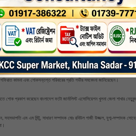
 (৬৭) এর মৃত্যুতে গভীর শোক ও শোক সন্তপ্ত পরিবারের সদস্যদের প্রতি সমবেদনা জানিয়ে 
াম টুটুল, কার্যনির্বাহী সদস্য শেখ দিদারুল আলম, মোঃ মিজানুর রহমান মিলটন, কৌশিক দে
 হক পাপ্পুর মায়ের ইন্তেকালে গভীর শোক প্রকাশ করে বিবৃতি দিয়েছেন, ইউনিয়নের সভাপ
্জাক রানা, সহ-সাধারণ সম্পাদক আশরাফুল ইসলাম নূর, কোষাধ্যক্ষ মো. রকিবুল ইসলাম মতি, ন
হাসচিব এহতেশামুল হক শাওন, সাবেক সহ-সভাপতি ড. মো. জাকির হোসেন, সাবেক নির্বাহী
মাগফিরাত কামনা এবং শোকসন্তপ্ত পরিবারের প্রতি গভীর সমবেদনা জানিয়েছেন।
্যুতে শোক প্রকাশ করেছেন বাংলাদেশ ফটো জার্নালিস্ট এসোসিয়েশন খুলনা জেলা শাখার নেতৃবৃন
, সহসভাপতি এম এম মিন্টু, সাধারণ সম্পাদক মোঃ রবিউল গাজী উজ্জল, যুগ্ম-সম্পাদক সোহেল
্লা।