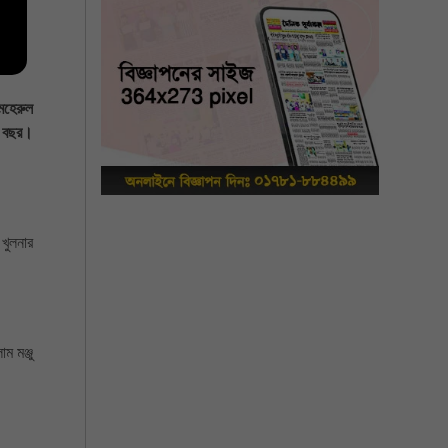
মেহেরুল
৭ বছর।
খুলনার
ম মঞ্জু