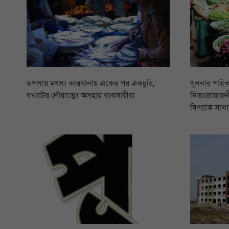
রূপসায় মৎস্য কারখানায় একের পর একচুরি,
খুলনার পাইক
বখাটের দৌরাত্ম্যে অসহায় ব্যবসায়ীরা
নিত্যপ্রয়োজনী
বিপাকে সাধা