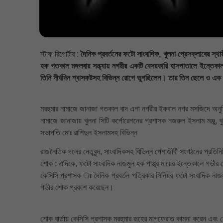
স্টাফ রিপোর্টার :
দৈনিক প্রবর্তনের ফটো সাংবাদিক, খুলনা প্রেসক্লাবের স্থ
হক গতকাল মঙ্গলবার সন্ধ্যায় নগরীর একটি বেসরকারি হাসপাতালে ইন্তেকা
তিনি দীর্ঘদিন শ্বাসকষ্টসহ বিভিন্ন রোগে ভুগছিলেন। তার তিন ছেলে ও এক
মরহুমার নামাজে জানাজা গতকাল বাদ এশা নগরীর ইকবাল নগর মসজিদে অনুষ
নামাজে জানাজায় খুলনা সিটি কর্পোরেশনের প্রশাসক নজরুল ইসলাম মঞ্জু
সভাপতি মোঃ রাশিদুল ইসলামসহ বিভিন্ন
রাজনৈতিক দলের নেতৃবৃন্দ, সাংবাদিকসহ বিভিন্ন পেশাজীবী সংগঠনের প্রতিনিধি
শোক : এদিকে, ফটো সাংবাদিক নাজমুল হক পাপ্পুর মায়ের ইন্তেকালে গভীর শো
কেসিসি প্রশাসক ঃ দৈনিক প্রবর্তন পত্রিকার সিনিয়র ফটো সংবাদিক নাজমুল 
গভীর শোক প্রকাশ করেছেন।
শোক বার্তায় কেসিসি প্রশাসক মরহুমার রূহের মাগফেরাত কামনা করেন এবং