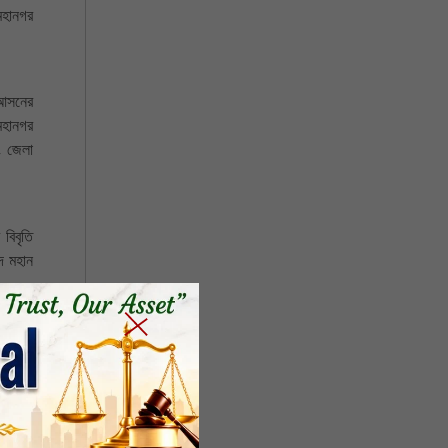
মহানগর
 আসনের
মহানগর
ং জেলা
বিবৃতি
দ মহান
না আবুল
হমান ও
রেজাউল
কল্যাণ