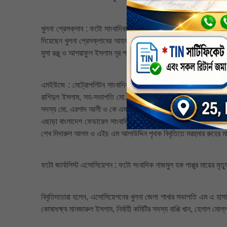
খুলনা প্রেসক্লাব : ফটো সাংবাদিক নাজমুল হক পাপ্পুর মাতা মেহেরুল হক
দিয়েছেন খুলনা প্রেসক্লাবের আহবায়ক এনামুল হক, সদস্য সচিব রফিউল ইসল
মুসা রঞ্জু ও আশরাফুল ইসলাম নূর প্রমুখ।
এমইউজে : মেট্রোপলিটন সাংবাদিক ইউনিয়ন খুলনার সিনিয়র সদস্য নাজমুল
রাশিদুল ইসলাম, সহ-সভাপতি মো. নূরুজ্জামান, সাধারণ সম্পাদক আব্দুর রাজ
সদস্য মো. এরশাদ আলী ও কে এম জিয়াউস সাদাত।
এছাড়া বাংলাদেশ ফেডারেল সাংবাদিক ইউনিয়ন (বিএফইউজে)-এর সহকারী ম
শেখ দিদারুল আলম ও এইচ এম আলাউদ্দিন পৃথক বিবৃতিতে মরহুমার রুহের 
ফটো জার্নালিস্ট এসোসিয়েশন : ফটো সংবাদিক নাজমুল হক পাপ্পুর মায়ের মৃত
বিবৃতিদাতারা হলেন, এসোসিয়েশনের খুলনা জেলা শাখার সভাপতি এম এ হাসান
কোষাধক্ষ্য মানজারুল ইসলাম, নির্বাহী কমিটির সদস্য বাপ্পি খান, হেলাল মোল