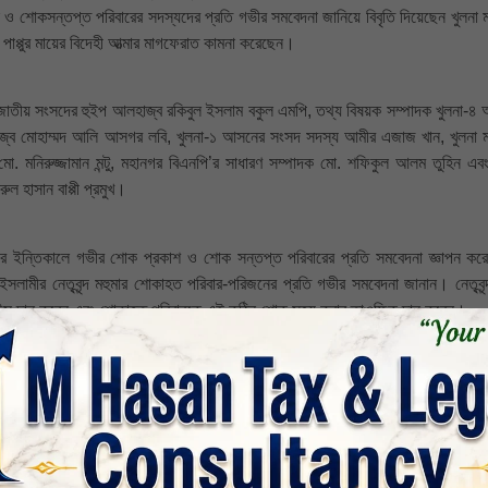
ক ও শোকসন্তপ্ত পরিবারের সদস্যদের প্রতি গভীর সমবেদনা জানিয়ে বিবৃতি দিয়েছেন খুলনা 
ক পাপ্পুর মায়ের বিদেহী আত্মার মাগফেরাত কামনা করেছেন।
াদক জাতীয় সংসদের হুইপ আলহাজ্ব রকিবুল ইসলাম বকুল এমপি, তথ্য বিষয়ক সম্পাদক খুলনা-৪
জ্ব মোহাম্মদ আলি আসগর লবি, খুলনা-১ আসনের সংসদ সদস্য আমীর এজাজ খান, খুলনা 
মনিরুজ্জামান মন্টু, মহানগর বিএনপি’র সাধারণ সম্পাদক মো. শফিকুল আলম তুহিন এব
ল হাসান বাপ্পী প্রমুখ।
এর ইন্তিকালে গভীর শোক প্রকাশ ও শোক সন্তপ্ত পরিবারের প্রতি সমবেদনা জ্ঞাপন করে 
ইসলামীর নেতৃবৃন্দ মহুমার শোকাহত পরিবার-পরিজনের প্রতি গভীর সমবেদনা জানান। নেতৃবৃন্
দাউস দান করেন এবং শোকাহত পরিবারকে এই কঠিন শোক সহ্য করার তাওফিক দান করেন।
খুলনা অঞ্চল পরিচালক অধ্যক্ষ ইজ্জত উল্লাহ এমপি, মুহাদ্দিস আব্দুল খালেক এমপি, মাওলা
শফিকুল আলম ও মুহাদ্দিস রবিউল বাশার এমপি, খুলনা মহানগরী আমীর অধ্যাপক মাহফুজুর র
না এমরান হুসাইন ও সেক্রেটারি মুন্সি মিজানুর রহমান, বাগেরহাট জেলা আমীর মাওলানা 
 শহীদুল ইসলাম মুকুল ও সেক্রেটারি মাওলানা আজিজুর রহমান, খুলনা মহানগরী শ্রমিক 
মান, খুলনা মহানগরী ছাত্রশিবির সভাপতি রাকিব হাসান ও সেক্রেটারি ইসরাফিল হোসেন।