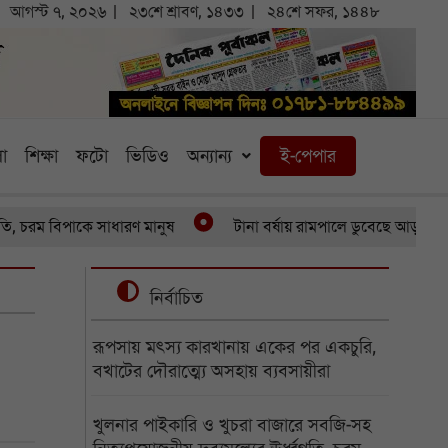
আগস্ট ৭, ২০২৬
২৩শে শ্রাবণ, ১৪৩৩
২৪শে সফর, ১৪৪৮
া
শিক্ষা
ফটো
ভিডিও
অন্যান্য
ই-পেপার
ম বিপাকে সাধারণ মানুষ
টানা বর্ষায় রামপালে ডুবেছে আড়াইশ হেক্টর
নির্বাচিত
রূপসায় মৎস্য কারখানায় একের পর একচুরি,
বখাটের দৌরাত্ম্যে অসহায় ব্যবসায়ীরা
খুলনার পাইকারি ও খুচরা বাজারে সবজি-সহ