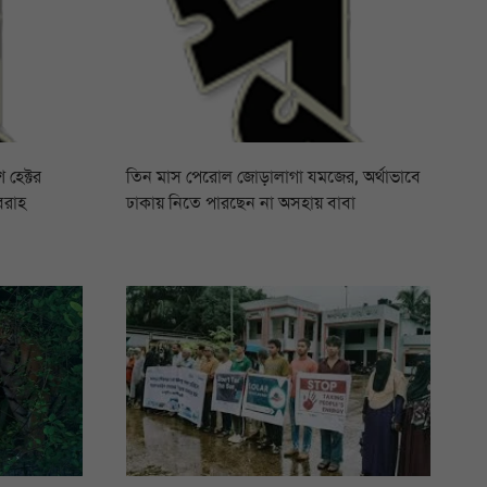
 হেক্টর
তিন মাস পেরোল জোড়ালাগা যমজের, অর্থাভাবে
বরাহ
ঢাকায় নিতে পারছেন না অসহায় বাবা