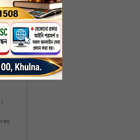
বিবৃতি
, আহমদ
তি মো.
ির্বাহী
 সদস্য
্দ।
 রানা,