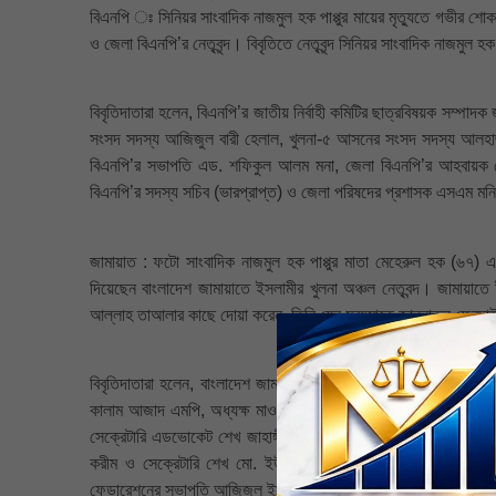
বিএনপি ঃ সিনিয়র সাংবাদিক নাজমুল হক পাপ্পুর মায়ের মৃত্যুতে গভীর শো
ও জেলা বিএনপি’র নেতৃবৃন্দ। বিবৃতিতে নেতৃবৃন্দ সিনিয়র সাংবাদিক নাজমুল হ
বিবৃতিদাতারা হলেন, বিএনপি’র জাতীয় নির্বাহী কমিটির ছাত্রবিষয়ক সম্প
সংসদ সদস্য আজিজুল বারী হেলাল, খুলনা-৫ আসনের সংসদ সদস্য আলহা
বিএনপি’র সভাপতি এড. শফিকুল আলম মনা, জেলা বিএনপি’র আহবায়ক মো. 
বিএনপি’র সদস্য সচিব (ভারপ্রাপ্ত) ও জেলা পরিষদের প্রশাসক এসএম মনিরু
জামায়াত : ফটো সাংবাদিক নাজমুল হক পাপ্পুর মাতা মেহেরুল হক (৬৭) 
দিয়েছেন বাংলাদেশ জামায়াতে ইসলামীর খুলনা অঞ্চল নেতৃবন্দ। জামায়াতে 
আল্লাহ তাআলার কাছে দোয়া করেন, তিনি যেন মরহুমাকে জান্নাতুল ফের
বিবৃতিদাতারা হলেন, বাংলাদেশ জামায়াতে ইসলামীর নির্বাহী পরিষদ সদস্য 
কালাম আজাদ এমপি, অধ্যক্ষ মাওলানা মশিউর রহমান খান এমপি, মাস্টার 
সেক্রেটারি এডভোকেট শেখ জাহাঙ্গীর আলম এমপি, খুলনা জেলা আমীর মাওলা
করীম ও সেক্রেটারি শেখ মো. ইউনুস, সাতক্ষীরা জেলা আমীর উপাধ্যক্ষ
ফেডারেশনের সভাপতি আজিজুল ইসলাম ফারাজী ও সেক্রেটারি ডা. সাইদুজ্জা