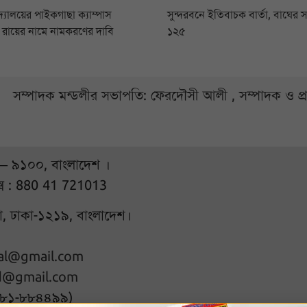
িদ্যালয়ের পাইকগাছা ক্যাম্পাস
সুন্দরবনে ইতিবাচক বার্তা, বাঘের স
সি রায়ের নামে নামকরণের দাবি
১২৫
সম্পাদক মন্ডলীর সভাপতি: ফেরদৌসী আলী , সম্পাদক ও প
 – ৯১০০, বাংলাদেশ ।
্স : 880 41 721013
ুরা, ঢাকা-১২১৯, বাংলাদেশ।
hal@gmail.com
d@gmail.com
৭৮১-৮৮৪৪৯৯)