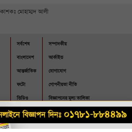
্রকাশকঃ মোহাম্মদ আলী
সর্বশেষ
সম্পাদকীয়
বাংলাদেশ
আর্কাইভ
আন্তর্জাতিক
যোগাযোগ
ফটো
গোপনীয়তা নীতি
ভিডিও
বিজ্ঞাপনের মূল্য তালিকা
Webbubl
eveloped by: