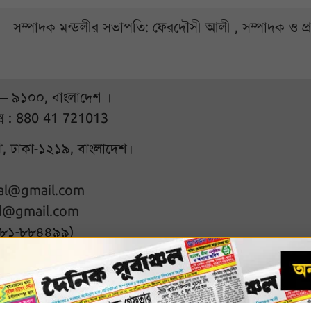
সম্পাদক মন্ডলীর সভাপতি: ফেরদৌসী আলী , সম্পাদক ও প
 – ৯১০০, বাংলাদেশ ।
্স : 880 41 721013
ুরা, ঢাকা-১২১৯, বাংলাদেশ।
hal@gmail.com
d@gmail.com
৭৮১-৮৮৪৪৯৯)
l rights reserved
Designed & D