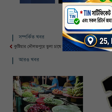
সম্পর্কিত খবর
কুষ্টিয়ার দৌলতপুরে তুলা চাষে চাষীদের সাফল্য
আরও খবর