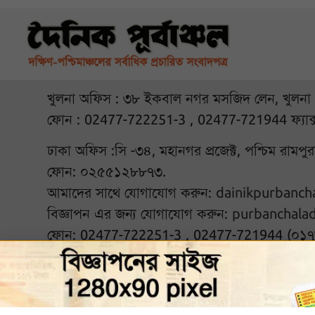
খুলনা অফিস : ৩৮ ইকবাল নগর মসজিদ লেন, খুলনা
ফোন : 02477-722251-3 , 02477-721944 ফ্যাক
ঢাকা অফিস :সি -৩৪, মহানগর প্রজেক্ট, পশ্চিম রামপ
ফোন: ০২৫৫১২৮৮৭৩.
আমাদের সাথে যোগাযোগ করুন:
dainikpurbanc
বিজ্ঞাপন এর জন্য যোগাযোগ করুন:
purbanchala
ফোন: 02477-722251-3 , 02477-721944 (০১
আমাদের সঙ্গে থাকুন :
© ২০২৬ দৈনিক পূর্বাঞ্চল. Al