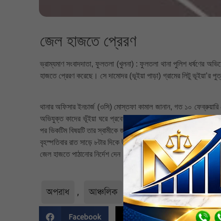
জেল হাজতে প্রেরণ
ভ্রাম্যমাণ সংবাদদাতা, ফুলতলা (খুলনা) : ফুলতলা থানা পুলিশ ধর্ষণের 
হাজতে প্রেরণ করেছে। সে দামোদর (ভূইয়া পাড়া) গ্রামের লিটু ভূইয়া’র পু
থানার অফিসার ইনচার্জ (ওসি) মোস্তফা কামাল জানান, গত ১০ ফেব্রুয়ারি 
অভিযুক্ত কাদের ভূঁইয়া ঘরে প্রবেশ করে ভিকটিমকে জীবননাশের হুমকি ও
পর ভিকটিম বিষয়টি তার স্বামীকে জানান। এ ঘটনায় ১০ ফেব্রুয়ারি ফুলতল
বৃহস্পতিবার রাত সাড়ে ৮টার দিকে উপজেলার শীতপাশারডাঙ্গা এলাকা থে
জেল হাজতে পাঠানোর নির্দেশ দেন। মামলার তদন্ত অব্যাহত রয়েছে বলে পু
অপরাধ
,
আঞ্চলিক
,
খুলনা জেলা
,
সর্বশেষ
Facebook
Twitter
Li