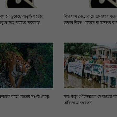
রামপালে ডুবেছে আড়াইশ হেক্টর
তিন মাস পেরোল জোড়ালাগা যমজের,
বাড়ছে দাম-কমেছে সরবরাহ
ঢাকায় নিতে পারছেন না অসহায় বা
িবাচক বার্তা, বাঘের সংখ্যা বেড়ে
কলাপাড়া পৌরসভাকে সোলারের 
দাবিতে মানববন্ধন