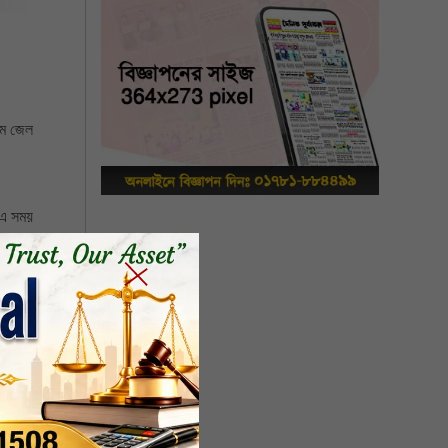
মে জেল
 এ সময়
 ঘটনার
ায়, গত
ত তাকে