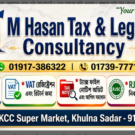
বলেন, আমাদের বেড়ে ওঠা মোংলাতেই। তবে গ্রামের বাড়ি কয়রায়। রাজ্জাক ভাই তার মেয়ের
ল হতে শত শত মানুষের ভিড়। হৃদয়বিদারক এই ঘটনার খবর শুনে আত্মীয়স্বজন, প্রতিবেশী
। আবদুর রাজ্জাকের বাড়ির ভেতরে রাখা হয়েছে পরিবারের নিহত চার নারীর মরদেহ। পাশে 
ের গোরখোদক মুজিবর বলেন, আমরা ১৮-২০ বছর ধরে কবর খনন করি। কিন্তু একদিনে এমন ৯
ার এক পরিবারের ৯ জনের। তাই ৯টা কবর এক জায়গায় পাশাপাশি খুড়িছি।
উপজেলা পরিষদ মাঠে জানাজা অনুষ্ঠিত হয়। এ সময় স্থানীয় সংসদ সদস্য এবং পরিবেশ, বন ও 
গেরহাট জেলা ও স্থানীয় প্রশাসনের শীর্ষ কর্মকর্তারা উপস্থিত ছিলেন । এছাড়াও এ জানাজায় 
িকেল সোয়া ৩টায় পৌর কবরস্থানে শুরু হয় দাফন প্রক্রিয়া। প্রথমে দাফন দেওয়া হয় পরিবার 
। এর আগে সকালে খুলনার কয়রায় কনের বাড়িতে ৪ জন ও বাগেরহাটের রামপালে মাইক্রোবাস 