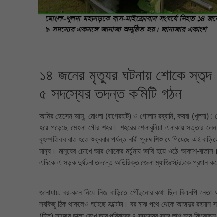
১৪ জনের মৃত্যুর ঘটনায় শোকে স্তব্দ
৫ সদস্যের তদন্ত কমিটি গঠন
আমির হোসেন আমু, মোংলা (বাগেরহাট) ও গোলাম রব্বানি, কয়রা (খুলনা) : ম
হয়ে পড়েছে মোংলা পৌর শহর। শহরের শেলাবুনিয়া এলাকায় সত্তার লেন স
বৃহস্পতিবার রাত হতে শুক্রবার পর্যন্ত নারী-পুরুষ শিশু যে গিয়েছে এই
মানুষ। মানুষের চোখে আর শোকের মর্চুনায় ভারি হয়ে ওঠে আকাশ-বাতা
এদিকে এ সড়ক দুর্ঘটনা তদন্তে অতিরিক্ত জেলা ম্যাজিস্ট্রেটকে প্রধান 
জানাযায়, বর-কনে নিয়ে নিজ বাড়িতে পৌঁছনোর কথা ছিল বিএনপি নেতা আ
সবকিছু ঠিক থাকলেও ঘটেছে উল্টোটা। বর মাঝ পথে থেকে আহাদুর রহমান স
(মিতু) সাজের ডালা রেখে তার পরিবারের ৪ সদস্যের সঙ্গে লাশ হয়ে ফিরেছে