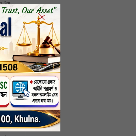
ও বিয়ে
 ছাড়াও
উপজেলা
টি কবর
জলবায়ু
অংশ নেন
প্রধান
চালকের