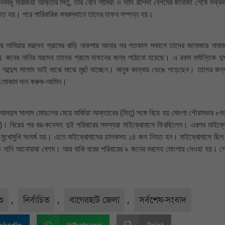
 নববধূ মারজিয়া আক্তার মিতু, তার বোন লামিয়া ও দাদি রাশিদা বেগমের জানাজা শেষে শুক্র
ষ্ঠিত হয়। পরে পারিবারিক কবরস্থানে তাদের দাফন সম্পন্ন হয়।
মেয়ে লামিয়ার মরদেহ গ্রামের বাড়ি নাকশায় আনার পর গতকাল সকালে তাদের জানাজার নামা
কনের নানির মরদেহ তাদের গ্রামে দাফনের জন্য পাঠানো হয়েছে। এ রকম মর্মান্তিক দুর্
ব্দুস সালাম ভাই মাঝে মাঝে মূর্ছা যাচ্ছেন। মানুষ কান্নায় ভেঙে পড়েছেন। তাদের জন্য
চ্চ মোকাম দান করুক-আমিন।
া আবদুস সালাম মোড়লের মেয়ে মার্জিয়া আক্তারের (মিতু) সঙ্গে বিয়ে হয় মোংলা পৌরসভার ৮নং
র)। বিয়ের পর বর-কনেসহ দুই পরিবারের সদস্যরা মাইক্রোবাসে ফিরছিলেন। এরপর মাইক্র
ে মুখোমুখি সংঘর্ষ হয়। এতে মাইক্রোবাসের চালকসহ ১৪ জন নিহত হন। মাইক্রোবাসে ছিল
বেগম ও নানি আনোয়ারা বেগম। আর বাকি বরের পরিবারের ৯ জনের মরদেহ মোংলায় নেওয়া হয়। স
ু
,
নির্বাচিত
,
বাগেরহাট জেলা
,
সর্বশেষ-সংবাদ