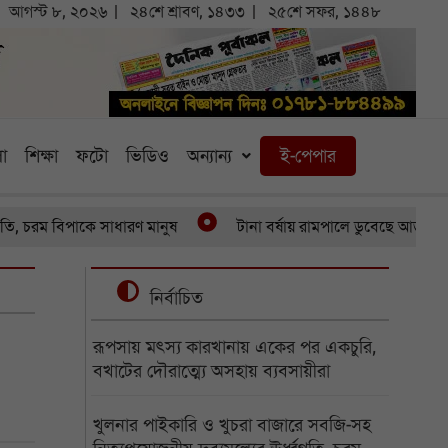
আগস্ট ৮, ২০২৬
২৪শে শ্রাবণ, ১৪৩৩
২৫শে সফর, ১৪৪৮
া
শিক্ষা
ফটো
ভিডিও
অন্যান্য
ই-পেপার
িপাকে সাধারণ মানুষ
টানা বর্ষায় রামপালে ডুবেছে আড়াইশ হেক্টর সব
নির্বাচিত
রূপসায় মৎস্য কারখানায় একের পর একচুরি,
বখাটের দৌরাত্ম্যে অসহায় ব্যবসায়ীরা
খুলনার পাইকারি ও খুচরা বাজারে সবজি-সহ