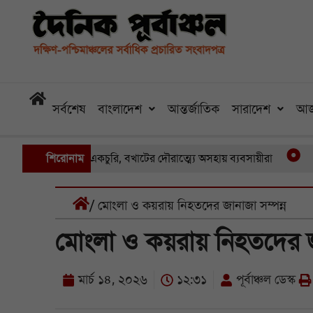
সর্বশেষ
বাংলাদেশ
আন্তর্জাতিক
সারাদেশ
আজ
একের পর একচুরি, বখাটের দৌরাত্ম্যে অসহায় ব্যবসায়ীরা
শিরোনাম
খুলনার পাইক
/ মোংলা ও কয়রায় নিহতদের জানাজা সম্পন্ন
মোংলা ও কয়রায় নিহতদের জা
মার্চ ১৪, ২০২৬
১২:৩১
পূর্বাঞ্চল ডেস্ক