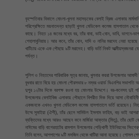
বৃহস্পতিবার বিকালে মোংলা-খুলনা মহাসড়কের বেলাই ব্রিজ এলাকায় মার্মম
পরিপ্রেক্ষিতে ময়নাতদন্ত ছাড়াই খুলনা মেডিকেল কলেজ হাসপাতাল থেকে ১
কাছে। নিহত ১৪ জনের মধ্যে বর, তাঁর বাবা, ভাই-বোন, ভাবি, ভাগনে-ভ
শেহালাবুনিয়ায়। আর কনে, তাঁর বোন, দাদি ও নানির মরদেহ নেয়া হয়েছ
খাটিঢায় একে এক পৌছায় ৯টি মরাদেহ। বাড়ি ভর্তি নিকট আত্মীয়স্বজনরা যে
পর্যন্ত।
পুলিশ ও নিহতদের পারিবারিক সূত্র জানায়, খুলনার কয়রা উপজেলার আমাদী ই
বুধবার রাতে বিয়ে হয় মোংলা পৌরসভার ৮ নম্বর ওয়ার্ড বিএনপির সভাপতি আ
দুপুর ১২টার দিকে বরপক্ষ রওনা হয় মোংলার উদ্দেশে। বর-কনেসহ দুই প
উপজেলার বেলাইবিজ এলাকায় পৌছালে বিপরীত দিক দিয়ে আসা নৌবাহিনীর
একজনকে এখনও খুলনা মেডিকেল কলেজ হাসপাতালে ভর্তি রয়েছেন। নিহত ব্
উম্মে সুমাইয়া (ঐশী), তাঁর ছেলে সামিউল ইসলাম ফাহিম, বড় ভাই আশরাফ
ব্যক্তিদের মধ্যে আরও আছেন কনে মার্জিয়া আক্তার (মিতু), তাঁর ছোট 
নাঈমের বাড়ি বাগেরহাটের রামপাল উপজেলার পেড়িখালী ইউনিয়নের সিংগেরবুন
তিনি বলেন, আশপাশের ৯টি মসজিদ থেকে খাটিয়া আনা হয়েছে। গোসল শেষ 