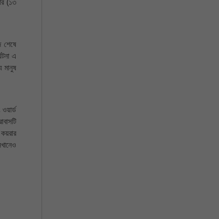
বার (১৩
জ শেষে
ঘটনা এ
 মানুষ
 ওয়ার্ড
োবাসটি
 কয়রার
েখানেও