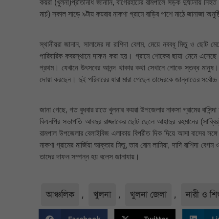
কয়রা (খুলনা)প্রতিনিধি জানাান, বাগেরহাটের রামপালে সড়ক দুর্ঘটনায় নিহত
মার্চ) সকাল সাড়ে ৯টায় কয়রার নাকশা গ্রামে বাড়ির পাশে মাঠে জানাজা অনু
স্থানীয়রা জানান, সালামের মা রাশিদা বেগম, মেয়ে নববধূ মিতু ও ছোট 
পারিবারিক কবরস্থানে দাফন করা হয়। গ্রামে শোকের ছায়া নেমে এসেছে। 
প্রথম। যেখানে উৎসবের আনন্দ থাকার কথা সেখানে শোকে স্তব্ধ মানুষ। আ
দোয়া করছেন। দুই পরিবারের যারা মারা গেছেন তাদেরকে জান্নাতের সর্বো
জানা গেছে, গত বুধবার রাতে খুলনার কয়রা উপজেলার নাকসা গ্রামের বাসিন্দ
বিএনপির সভাপতি আবদুর রাজ্জাকের ছোট ছেলে আহাদুর রহমানের (সাব্বি
রামপাল উপজেলার বেলাইবিজ এলাকায় বিপরীত দিক দিয়ে আসা বাসের সঙ্গ
নাকশা গ্রামের মার্জিয়া আক্তার মিতু, তার বোন লামিয়া, দাদি রাশিদা 
তাদের দাফন সম্পন্ন হয় বলেস জানাযায়।
আঞ্চলিক
,
খুলনা
,
খুলনা জেলা
,
নারী ও শিশ