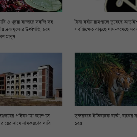
ারি ও খুচরা বাজারে সবজি-সহ
টানা বর্ষায় রামপালে ডুবেছে আড়াইশ
য় দ্রব্যমূল্যের ঊর্ধ্বগতি, চরম
সবজিক্ষেত বাড়ছে দাম-কমেছে সর
রণ মানুষ
িদ্যালয়ের পাইকগাছা ক্যাম্পাস
সুন্দরবনে ইতিবাচক বার্তা, বাঘের স
সি রায়ের নামে নামকরণের দাবি
১২৫