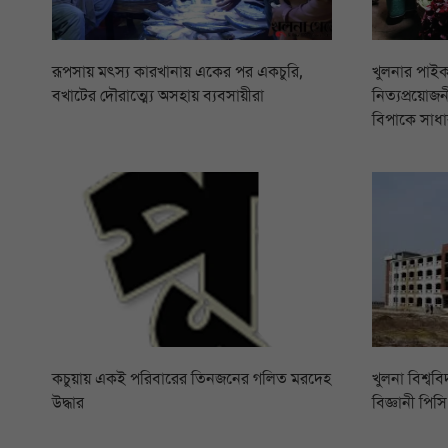
রূপসায় মৎস্য কারখানায় একের পর একচুরি,
খুলনার পাইক
বখাটের দৌরাত্ম্যে অসহায় ব্যবসায়ীরা
নিত্যপ্রয়োজনী
বিপাকে সাধা
কচুয়ায় একই পরিবারের তিনজনের গলিত মরদেহ
খুলনা বিশ্বব
উদ্ধার
বিজ্ঞানী পি