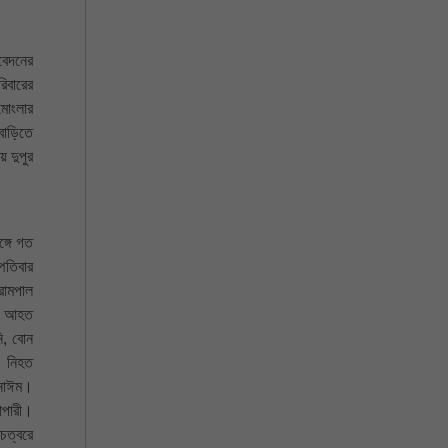
বেদনের
িবারের
মোংলার
বাড়িতে
 দুপুর
ঙ্গে গত
পতিবার
রামপাল
ন। আহত
ি, বোন
। নিহত
 নাঈম।
াপারী।
চত্বরে