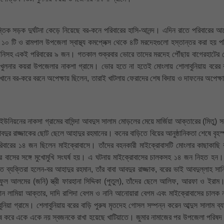
ান্তিক সড়ক দুর্ঘটনা কেড়ে নিয়েছে বর-কনে পরিবারের হাসি-আনন্দ। এদিন রাতে পরিবারের আ
০ টি ও রামপাল উপজেলা স্বাস্থ্য কমপ্লেক্স থেকে ৪টি মরদেহগুলো হস্তান্তর করা হয় পর
াগনিসহ একই পরিবারের ৯ জন। গতকাল শুক্রবার ভোরে তাদের মরদেহ পৌঁছায় বাগেরহাটের 
ে খুলনার কয়রা উপজেলার নাকশা গ্রামে। ভোর হতে না হতেই মোংলায় শোলাবুনিয়ায় বরের 
খানে বর-করে বরনে অপেক্ষায় ছিলেন, তারাই খাটলায় ফেরাদের শেষ বিদায় ও দাফনের অপেক্ষায়
উনিয়নের নাকসা গ্রামের বাসিন্দা আবদুস সালাম মোড়লের মেয়ে মার্জিয়া আক্তারের (মিতু) স
বদুর রাজ্জাকের ছোট ছেলে আহাদুর রহমানের। কনের বাড়িতে বিয়ের আনুষ্ঠানিকতা শেষে বৃহস্
রিবারের ১৪ জন ছিলেন মাইক্রোবাসে। তাঁদের বহনকারী মাইক্রোবাসটি মোংলার কাছাকাছি 
 বাসের সঙ্গে মুখোমুখি সংঘর্ষ হয়। এ ঘটনায় মাইক্রোবাসের চালকসহ ১৪ জন নিহত হ
যক্তিরা হলেন-বর আহাদুর রহমান, তাঁর বাবা আবদুর রাজ্জাক, বরের ভাই আবদুল্লাহ সান
ুল আলমের (জনি) স্ত্রী ফারহানা সিদ্দিকা (পুতুল), তাঁদের ছেলে আলিফ, আরফা ও ইরাম
বোন লামিয়া আক্তার, দাদি রাশিদা বেগম ও নানি আনোয়ারা বেগম এবং মাইক্রোবাসের চালক
িয়া গ্রামে। শেলাবুনিয়ায় বরের বাড়ি পুরুষ মৃতদেহ গোসল সম্পন্ন করেন আব্দুস সালাম ব্য
করে একে একে নয় স্বজনকে রাখা হয়েছে খাটিয়াতে। জুমার নামাজের পর উপজেলা পরিষদ 