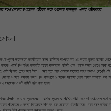
 মোংলা
োংলা-খুলনা মহাসড়কে মমর্মান্তিক সড়ক দুর্ঘটনায় বর-কনে সহ ১৪ জনের মৃত্যুর ঘটনায় শোকে
ড়কে ওয়ার্ড বিএনপির সভাপতি আব্দুর রাজ্জাকের বাড়িটি যেন পাহাড় সমান শোশে চাপা 
 বাড়িতে, সেই ফিরছে চোখে জল নিয়ে। এমন মৃত্যু আর শোকের স্তব্দতা আগে কখনও দেখেনি এই
স। মোংলা ৯ জন, কয়রায় ৪জন এবং রামপালে ১ জনের জানাজা শেষে দাফন সম্পন্ন করা 
করে ৫ সদস্যের একটি কমিটি গঠন করা হয়ছে।
ব্দুর রাজ্জাক ও তার স্বজনদের। আত্মীয়-স্বজন ও প্রতিবেশীরা অপেক্ষা করছিলেন বরণ
হ তার পরিবারের ৯ সদস্য ফিরেছেন সাদা কাপড়ে মোড়ানো খাটলায় করে। আর কনে মার্জিয়া 
ন পৈত্তিক ভিটা খুলনার কয়রা উপজেলার নাকশা গ্রামে।