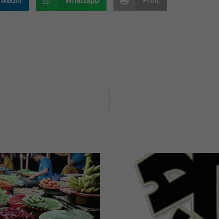
nkedin
Whatsapp
Print