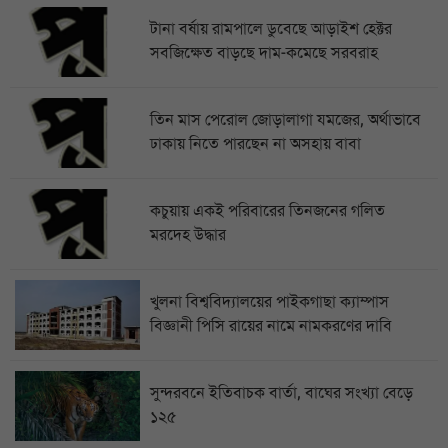
টানা বর্ষায় রামপালে ডুবেছে আড়াইশ হেক্টর
সবজিক্ষেত বাড়ছে দাম-কমেছে সরবরাহ
তিন মাস পেরোল জোড়ালাগা যমজের, অর্থাভাবে
ঢাকায় নিতে পারছেন না অসহায় বাবা
কচুয়ায় একই পরিবারের তিনজনের গলিত
মরদেহ উদ্ধার
খুলনা বিশ্ববিদ্যালয়ের পাইকগাছা ক্যাম্পাস
বিজ্ঞানী পিসি রায়ের নামে নামকরণের দাবি
সুন্দরবনে ইতিবাচক বার্তা, বাঘের সংখ্যা বেড়ে
১২৫