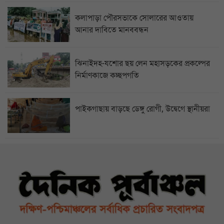
কলাপাড়া পৌরসভাকে সোলারের আওতায়
আনার দাবিতে মানববন্ধন
ঝিনাইদহ-যশোর ছয় লেন মহাসড়কের প্রকল্পের
নির্মাণকাজে কচ্ছপগতি
পাইকগাছায় বাড়ছে ডেঙ্গু রোগী, উদ্বেগে স্থানীয়রা