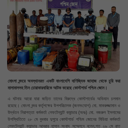
মোংলা বন্দরে অবস্থানরত একটি বাংলাদেশি বাণিজ্যিক জাহাজ থেকে চুরি করা
মালামালসহ তিন চোরাকারবারিকে আটক করেছে কোস্টগার্ড পশ্চিম জোন।
এ ঘটনায় আরো যারা জড়িত তাদের বিরুদ্ধে কোস্টগার্ডের অভিযান চলমান
রয়েছে। মোংলা বন্দর কর্তৃপক্ষের উপপরিচালক (জনসংযোগ) মো. মাকরুজ্জামান ও
উর্দ্ধতন নিরাপত্তা কর্মকর্তা লেফটেন্যান্ট কমান্ডার (অবঃ) মো. নজরুল ইসলামের
উপস্থিতিতে ২৮ মে বুধবার দুপুরে কোস্টগার্ড পশ্চিম জোনের মিডিয়া কর্মকর্তা
লেফটেন্যান্ট কমান্ডার আবরার হাসান সংবাদ সম্মেলনে বলেন,গত ২৬ মে রাত