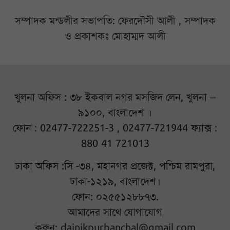
সম্পাদক মন্ডলীর সভাপতি: ফেরদৌসী আলী , সম্পাদক
ও প্রকাশকঃ মোহাম্মদ আলী
খুলনা অফিস : ৩৮ ইকবাল নগর মসজিদ লেন, খুলনা –
৯১০০, বাংলাদেশ ।
ফোন : 02477-722251-3 , 02477-721944 ফ্যাক্স :
880 41 721013
ঢাকা অফিস :সি -৩৪, মহানগর প্রজেক্ট, পশ্চিম রামপুরা,
ঢাকা-১২১৯, বাংলাদেশ।
ফোন: ০২৫৫১২৮৮৭৩.
আমাদের সাথে যোগাযোগ
করুন:
dainikpurbanchal@gmail.com