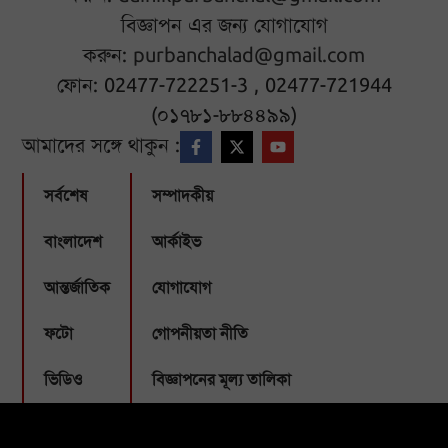
বিজ্ঞাপন এর জন্য যোগাযোগ
করুন:
purbanchalad@gmail.com
ফোন: 02477-722251-3 , 02477-721944
(০১৭৮১-৮৮৪৪৯৯)
আমাদের সঙ্গে থাকুন :
সর্বশেষ
সম্পাদকীয়
বাংলাদেশ
আর্কাইভ
আন্তর্জাতিক
যোগাযোগ
ফটো
গোপনীয়তা নীতি
ভিডিও
বিজ্ঞাপনের মূল্য তালিকা