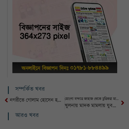
সম্পর্কিত খবর
মোংলা বন্দরে জাহাজ থেকে চুরিকরা মালামালসহ তিনজন আটক
নগরীতে গোলাম হোসেন হত্যাকাণ্ডে জড়িত ৩ জন গ্রেফতার
খুলনায় মাদক মামলায় যুবকের যাবজ্জীবন কারাদণ্ড
আরও খবর