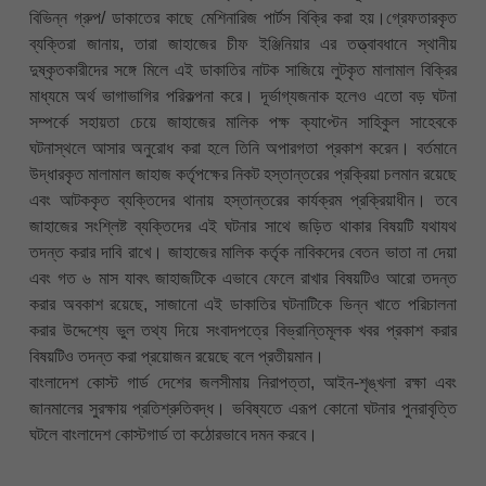
বিভিন্ন গ্রুপ/ ডাকাতের কাছে মেশিনারিজ পার্টস বিক্রি করা হয়।গ্রেফতারকৃত
ব্যক্তিরা জানায়, তারা জাহাজের চীফ ইঞ্জিনিয়ার এর তত্ত্বাবধানে স্থানীয়
দুষ্কৃতকারীদের সঙ্গে মিলে এই ডাকাতির নাটক সাজিয়ে লুটকৃত মালামাল বিক্রির
মাধ্যমে অর্থ ভাগাভাগির পরিকল্পনা করে। দূর্ভাগ্যজনাক হলেও এতো বড় ঘটনা
সম্পর্কে সহায়তা চেয়ে জাহাজের মালিক পক্ষ ক্যাপ্টেন সাহিকুল সাহেবকে
ঘটনাস্থলে আসার অনুরোধ করা হলে তিনি অপারগতা প্রকাশ করেন। বর্তমানে
উদ্ধারকৃত মালামাল জাহাজ কর্তৃপক্ষের নিকট হস্তান্তরের প্রক্রিয়া চলমান রয়েছে
এবং আটককৃত ব্যক্তিদের থানায় হস্তান্তরের কার্যক্রম প্রক্রিয়াধীন। তবে
জাহাজের সংশ্লিষ্ট ব্যক্তিদের এই ঘটনার সাথে জড়িত থাকার বিষয়টি যথাযথ
তদন্ত করার দাবি রাখে। জাহাজের মালিক কর্তৃক নাবিকদের বেতন ভাতা না দেয়া
এবং গত ৬ মাস যাবৎ জাহাজটিকে এভাবে ফেলে রাখার বিষয়টিও আরো তদন্ত
করার অবকাশ রয়েছে, সাজানো এই ডাকাতির ঘটনাটিকে ভিন্ন খাতে পরিচালনা
করার উদ্দেশ্যে ভুল তথ্য দিয়ে সংবাদপত্রে বিভ্রান্তিমূলক খবর প্রকাশ করার
বিষয়টিও তদন্ত করা প্রয়োজন রয়েছে বলে প্রতীয়মান।
বাংলাদেশ কোস্ট গার্ড দেশের জলসীমায় নিরাপত্তা, আইন-শৃঙ্খলা রক্ষা এবং
জানমালের সুরক্ষায় প্রতিশ্রুতিবদ্ধ। ভবিষ্যতে এরূপ কোনো ঘটনার পুনরাবৃত্তি
ঘটলে বাংলাদেশ কোস্টগার্ড তা কঠোরভাবে দমন করবে।