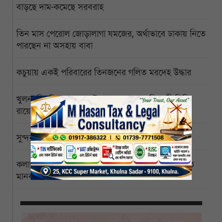
বাড়ছে দাম-কমেছে সরবরাহ
তিন মাস পেরোল জোড়ালাগা যমজের, অর্থাভাবে ঢাকায় নিতে
পারছেন না অসহায় বাবা
কচুয়ায় একই পরিবারের তিনজনের গলিত মরদেহ উদ্ধার
খুলনা বিশ্ববিদ্যালয়ের পাইকগাছা ক্যাম্পাস বিজ্ঞানী পিসি
রায়ের নামে নামকরণের দাবি
সুন্দরবনে ইতিবাচক বার্তা, বাঘের সংখ্যা বেড়ে ১২৫
কলাপাড়া পৌরসভাকে সোলারের আওতায় আনার দাবিতে
মানববন্ধন