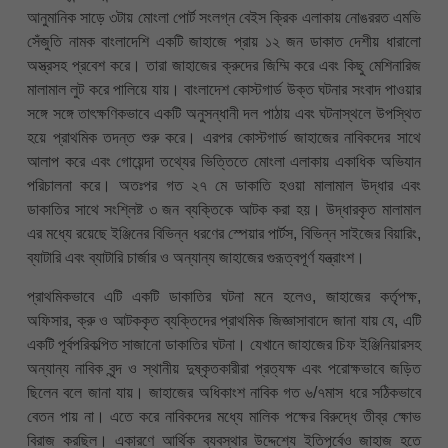
আনুমানিক সাড়ে ৩টায় মোংলা পোর্ট সংলগ্ন বেইস ক্রিক এলাকায় নোঙররত এমভি
সেঁজুতি নামক বাংলাদেশি একটি জাহাজে প্রায় ১২ জন ডাকাত দেশীয় ধারালো
অস্ত্রসহ প্রবেশ করে। তারা জাহাজের ক্রুদের জিম্মি করে এবং কিছু মেশিনারিজ
মালামাল লুট করে পালিয়ে যায়। বাংলাদেশ কোস্টগার্ড উক্ত ঘটনার সংবাদ পাওয়ার
সঙ্গে সঙ্গে তাৎক্ষণিকভাবে একটি অনুসন্ধানী দল পাঠায় এবং ঘটনাস্থলে উপস্থিত
হয়ে প্রাথমিক তদন্ত শুরু করে। এরপর কোস্টগার্ড জাহাজের নাবিকদের সাথে
আলাপ করে এবং গোয়েন্দা তথ্যের ভিত্তিতে মোংলা এলাকায় একাধিক অভিযান
পরিচালনা করে। অতঃপর গত ২৭ মে ডাকাতি হওয়া মালামাল উদ্ধার এবং
ডাকাতির সাথে সংশ্লিষ্ট ৩ জন ব্যক্তিকে আটক করা হয়। উদ্ধারকৃত মালামাল
এর মধ্যে রয়েছে ইঞ্জিনের বিভিন্ন ধরণের স্পেয়ার পার্টস, বিভিন্ন সাইজের বিয়ারিং,
ব্যাটারি এবং ব্যাটারি চার্জার ও অন্যান্য জাহাজের গুরূত্বপূর্ণ যন্ত্রাংশ।
প্রাথমিকভাবে এটি একটি ডাকাতির ঘটনা মনে হলেও, জাহাজের কর্তৃপক্ষ,
অফিসার, ক্রু ও আটককৃত ব্যক্তিদের প্রাথমিক জিজ্ঞাসাবাদে জানা যায় যে, এটি
একটি পূর্বপরিকল্পিত সাজানো ডাকাতির ঘটনা। যেখানে জাহাজের চিফ ইঞ্জিনিয়ারসহ
অন্যান্য নাবিক বৃন্দ ও স্থানীয় দুষ্কৃতকারীরা প্রত্যক্ষ এবং পরোক্ষভাবে জড়িত
ছিলেন বলে জানা যায়। জাহাজের অধিকাংশ নাবিক গত ৬/৭মাস ধরে সঠিকভাবে
বেতন পায় না। এতে করে নাবিকদের মধ্যে মালিক পক্ষের বিরুদ্ধে তীব্র ক্ষোভ
বিরাজ করছিল। একারণে আর্থিক ব্যবস্থার উদ্দেশ্যে ইতিপূর্বেও জাহাজ হতে