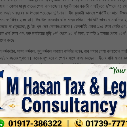
য় এ পেশার মানুষ তাদের পেশা বদালাচ্ছেন। স্বাধীনতার পরবর্তী এ পট্ট্রিতে দু’পাড়ে ২৫ 
 ৩০/৪০ বছরের কারিগরেরা পড়েছেন দুশ্চিনায়। ঈদ কুরবানী আসলে প্রতিটি দোকানে উৎস
মন বেচাবিক্রি হচ্ছে না। ঈদ-উল আজহার বাকি মাত্র ৫দিন। প্রতিটি দোকানে সারাদিনে 
 করছে না ক্রেতারা, টুং টাং শব্দ নেই দোকানগুলোতে। রেলপার্টির লোহা ১২৫ টাকা কেজি এবং 
ে ৫শ’ টাকা এবং গরু জবাইয়ের ছুড়ি ৮শ’ থেকে ১২ শ’ টাকা, চাপাতি ১ হাজার থেকে ১৫শ’
ারদের কাছে।
র্মকর্তার, সঞ্চয় কর্মকার, বুলু কর্মকার নারায়ন কর্মর্কার বলেন, বাপ দাদার পেশা বদলাতেও পা
 ৩০/৪০ বছরের পুরাতন। কয়েক যুগ ধরে এ পেশার সাথে কাজ করছেন। ঈদের বাকি মাত্র ক
ার মালামাল এনে দোকানে রাখা হয়েছে, এ মৌসুমে তা বিক্রি করে টাকা তোলা যাবে না। তা
৫ হাজার টাকা। অগ্রীম ৪০/৫০ হাজার টাকা দিয়ে আনতে হয় শ্রমিকদের। গত বছর কয়লার
ুন। কিভাবে ব্যবসা করে পরিবার পরিজন নিয়ে চলবো।এ পেশা ধরে রাখতে হলে সরকারি পৃষ্টপ
েষ প্রতিবেদন
nkedin
Whatsapp
Print