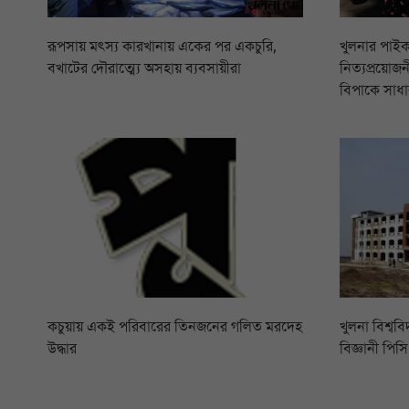
রূপসায় মৎস্য কারখানায় একের পর একচুরি,
খুলনার পাইক
বখাটের দৌরাত্ম্যে অসহায় ব্যবসায়ীরা
নিত্যপ্রয়োজনী
বিপাকে সাধা
কচুয়ায় একই পরিবারের তিনজনের গলিত মরদেহ
খুলনা বিশ্বব
উদ্ধার
বিজ্ঞানী পি