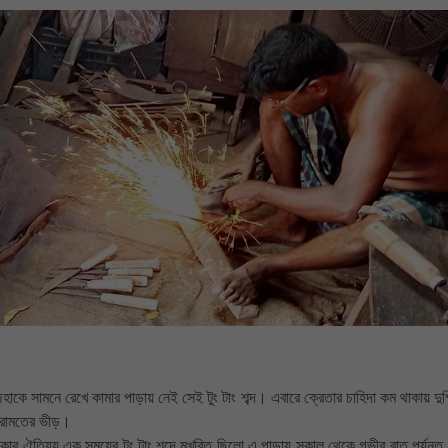
কে সামনে রেখে কামার পাড়ায় নেই সেই টুং টাং শব্দ। এবারে ক্রেতার চাহিদা কম থাকায় দুশ্
 মেরামতের ভীড়।
লাকার ঐতিয্য এক সময়ের টুং টাং শব্দে মুখরিত ছিলো এ পাড়ায় সকাল থেকে গভীর রাত পর্যন