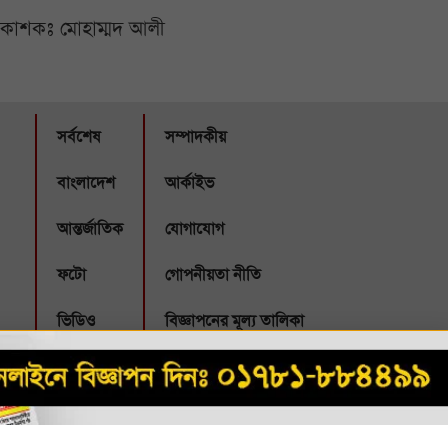
্রকাশকঃ মোহাম্মদ আলী
সর্বশেষ
সম্পাদকীয়
বাংলাদেশ
আর্কাইভ
আন্তর্জাতিক
যোগাযোগ
ফটো
গোপনীয়তা নীতি
ভিডিও
বিজ্ঞাপনের মূল্য তালিকা
Webbubl
eveloped by: