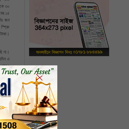
থেকে ৩০
বের ১৫
২/৪ জন
স্প্রিং
 টাকা।
রছি না।
য়দিন এ
র পরেও
 বস্তা
োষকতায়