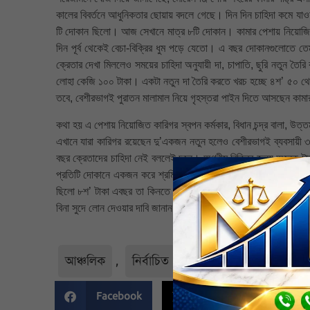
কালের বিবর্তনে আধুনিকতার ছোয়ায় বদলে গেছে। দিন দিন চাহিদা কমে যাওয়া
টি দোকান ছিলো। আজ সেখানে মাত্র ৮টি দোকান। কামার পেশায় নিয়োজিত
দিন পূর্ব থেকেই বেচা-বিক্রির ধুম পড়ে যেতো। এ বছর দোকানগুলোতে তে
ক্রেতার দেখা মিললেও সময়ের চাহিদা অনুযায়ী দা, চাপাতি, ছুরি নতুন তৈরি
লোহা কেজি ১০০ টাকা। একটা নতুন দা তৈরি করতে খরচ হচ্ছে ৪শ’ ৫০ থেক
তবে, বেশীরভাগই পুরাতন মালামাল নিয়ে গৃহস্তরা পাইন দিতে আসছেন কাম
কথা হয় এ পেশায় নিয়োজিত কারিগর স্বপন কর্মকার, বিধান চন্দ্র বালা, উত্তম ক
এখানে যারা কারিগর রয়েছেন দু’একজন নতুন হলেও বেশীরভাগই ব্যবসায়ী
বছর ক্রেতাদের চাহিদা নেই বললেই চলে। অগ্রীম বিক্রির জন্য অনেক টাক
প্রতিটি দোকানে একজন করে শ্রমিকের বেতন দিতে হয় মাসে ২০ থেকে ২
ছিলো ৮শ’ টাকা এবছর তা কিনতে হচ্ছে ১৬শ’ টাকায়, বিদ্যুৎ বিলও দ্বিগ
বিনা সুদে লোন দেওয়ার দাবি জানান।
আঞ্চলিক
,
নির্বাচিত
,
বাগেরহাট জেলা
,
বিশ
Facebook
Twitter
Li