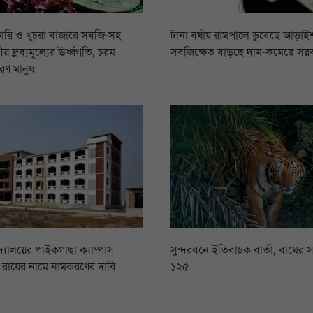
ারি ও খুচরা বাজারে সবজি-সহ
টানা বর্ষায় রামপালে ডুবেছে আড়াইশ
য় দ্রব্যমূল্যের ঊর্ধ্বগতি, চরম
সবজিক্ষেত বাড়ছে দাম-কমেছে সর
রণ মানুষ
িদ্যালয়ের পাইকগাছা ক্যাম্পাস
সুন্দরবনে ইতিবাচক বার্তা, বাঘের স
সি রায়ের নামে নামকরণের দাবি
১২৫