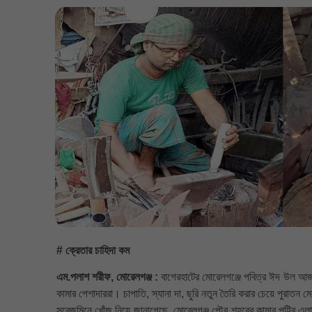
# ক্রেতার চাহিদা কম
এম.পলাশ শরীফ, মোরেলগঞ্জ :
বাগেরহাটের মোরেলগঞ্জে পবিত্র ঈদ উল আজহা
কামার পেশাদাররা। চাপাতি, স্যানা দা, ছুরি নতুন তৈরি করার চেয়ে পুরাতন
সরেজমিনে খোঁজ নিয়ে জানাগেছে, মোরেলগঞ্জ পৌর শহরের কামার পট্ট্রি এ