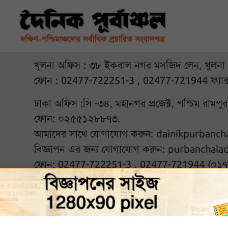
খুলনা অফিস : ৩৮ ইকবাল নগর মসজিদ লেন, খুলনা
ফোন : 02477-722251-3 , 02477-721944 ফ্যাক
ঢাকা অফিস :সি -৩৪, মহানগর প্রজেক্ট, পশ্চিম রামপ
ফোন: ০২৫৫১২৮৮৭৩.
আমাদের সাথে যোগাযোগ করুন:
dainikpurbanc
বিজ্ঞাপন এর জন্য যোগাযোগ করুন:
purbanchala
ফোন: 02477-722251-3 , 02477-721944 (০১
আমাদের সঙ্গে থাকুন :
© ২০২৬ দৈনিক পূর্বাঞ্চল. Al