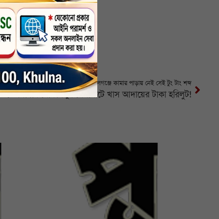
মোরেলগঞ্জে কামার পাড়ায় নেই সেই টুং টাং শব্দ
তেরখাদার মোকামপুর খেয়াঘাটে খাস আদায়ের টাকা হরিলুট!