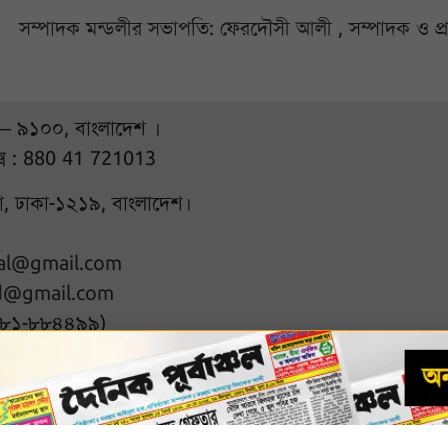
সম্পাদক মন্ডলীর সভাপতি: ফেরদৌসী আলী , সম্পাদক ও প
 – ৯১০০, বাংলাদেশ ।
্স : 880 41 721013
ুরা, ঢাকা-১২১৯, বাংলাদেশ।
hal@gmail.com
d@gmail.com
৭৮১-৮৮৪৪৯৯)
l rights reserved
Designed & D