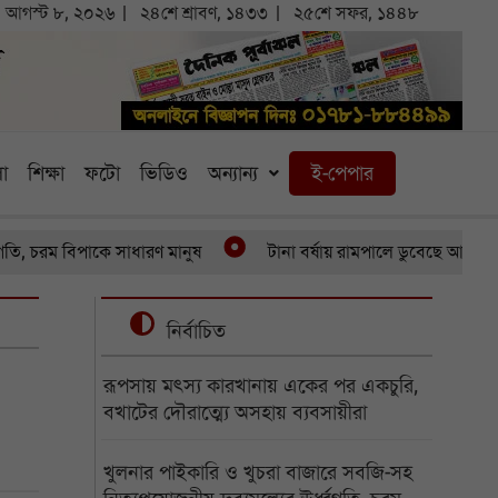
আগস্ট ৮, ২০২৬
২৪শে শ্রাবণ, ১৪৩৩
২৫শে সফর, ১৪৪৮
া
শিক্ষা
ফটো
ভিডিও
অন্যান্য
ই-পেপার
রম বিপাকে সাধারণ মানুষ
টানা বর্ষায় রামপালে ডুবেছে আড়াইশ হেক্টর
নির্বাচিত
রূপসায় মৎস্য কারখানায় একের পর একচুরি,
বখাটের দৌরাত্ম্যে অসহায় ব্যবসায়ীরা
খুলনার পাইকারি ও খুচরা বাজারে সবজি-সহ