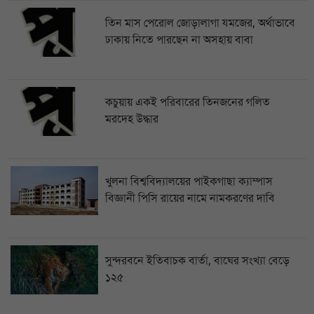
তিন মাস পেরোল জোড়ালাগা যমজের, অর্থাভাবে
ঢাকায় নিতে পারছেন না অসহায় বাবা
কচুয়ায় একই পরিবারের তিনজনের গলিত
মরদেহ উদ্ধার
খুলনা বিশ্ববিদ্যালয়ের পাইকগাছা ক্যাম্পাস
বিজ্ঞানী পিসি রায়ের নামে নামকরণের দাবি
সুন্দরবনে ইতিবাচক বার্তা, বাঘের সংখ্যা বেড়ে
১২৫