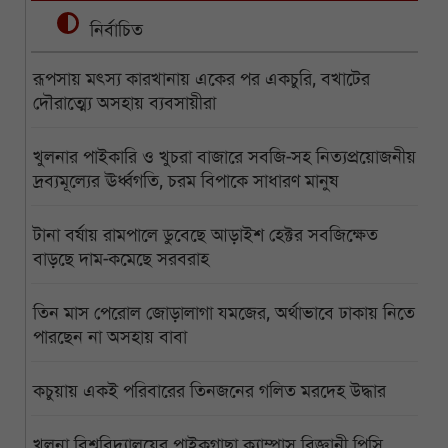
নির্বাচিত
রূপসায় মৎস্য কারখানায় একের পর একচুরি, বখাটের
দৌরাত্ম্যে অসহায় ব্যবসায়ীরা
খুলনার পাইকারি ও খুচরা বাজারে সবজি-সহ নিত্যপ্রয়োজনীয়
দ্রব্যমূল্যের ঊর্ধ্বগতি, চরম বিপাকে সাধারণ মানুষ
টানা বর্ষায় রামপালে ডুবেছে আড়াইশ হেক্টর সবজিক্ষেত
বাড়ছে দাম-কমেছে সরবরাহ
তিন মাস পেরোল জোড়ালাগা যমজের, অর্থাভাবে ঢাকায় নিতে
পারছেন না অসহায় বাবা
কচুয়ায় একই পরিবারের তিনজনের গলিত মরদেহ উদ্ধার
খুলনা বিশ্ববিদ্যালয়ের পাইকগাছা ক্যাম্পাস বিজ্ঞানী পিসি