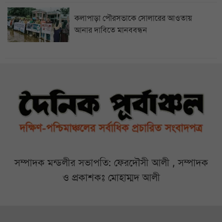
কলাপাড়া পৌরসভাকে সোলারের আওতায়
আনার দাবিতে মানববন্ধন
সম্পাদক মন্ডলীর সভাপতি: ফেরদৌসী আলী , সম্পাদক
ও প্রকাশকঃ মোহাম্মদ আলী