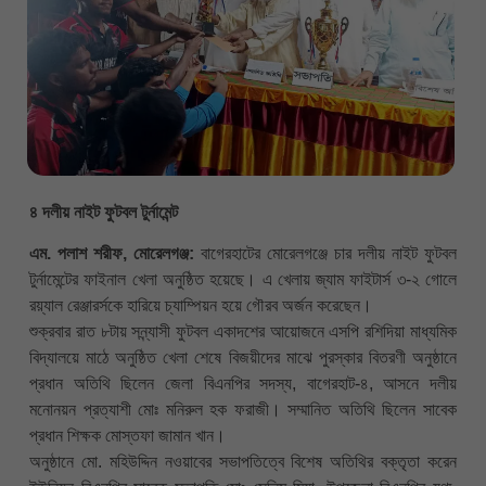
৪ দলীয় নাইট ফুটবল টুর্নামেন্ট
এম. পলাশ শরীফ, মোরেলগঞ্জ:
বাগেরহাটের মোরেলগঞ্জে চার দলীয় নাইট ফুটবল
টুর্নামেন্টের ফাইনাল খেলা অনুষ্ঠিত হয়েছে। এ খেলায় জ্যাম ফাইটার্স ৩-২ গোলে
রয়্যাল রেঞ্জারর্সকে হারিয়ে চ্যাম্পিয়ন হয়ে গৌরব অর্জন করেছেন।
শুক্রবার রাত ৮টায় সন্ন্যাসী ফুটবল একাদশের আয়োজনে এসপি রশিদিয়া মাধ্যমিক
বিদ্যালয়ে মাঠে অনুষ্ঠিত খেলা শেষে বিজয়ীদের মাঝে পুরস্কার বিতরণী অনুষ্ঠানে
প্রধান অতিথি ছিলেন জেলা বিএনপির সদস্য, বাগেরহাট-৪, আসনে দলীয়
মনোনয়ন প্রত্যাশী মোঃ মনিরুল হক ফরাজী। সম্মানিত অতিথি ছিলেন সাবেক
প্রধান শিক্ষক মোস্তফা জামান খান।
অনুষ্ঠানে মো. মহিউদ্দিন নওয়াবের সভাপতিত্বে বিশেষ অতিথির বক্তৃতা করেন