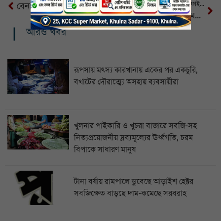
মোরেলগঞ্জে ফাইনাল খেলায় জ্যাম ফাইটার্স চ্যাম্পিয়ন
বেনাপোলে স্বামী-স্ত্রীর মরদেহ উদ্ধার
সুনামগঞ্জে আগুনে পুড়ে ঘুমন্ত কিশোরের মৃত্যু
আরও খবর
রূপসায় মৎস্য কারখানায় একের পর একচুরি,
বখাটের দৌরাত্ম্যে অসহায় ব্যবসায়ীরা
খুলনার পাইকারি ও খুচরা বাজারে সবজি-সহ
নিত্যপ্রয়োজনীয় দ্রব্যমূল্যের ঊর্ধ্বগতি, চরম
বিপাকে সাধারণ মানুষ
টানা বর্ষায় রামপালে ডুবেছে আড়াইশ হেক্টর
সবজিক্ষেত বাড়ছে দাম-কমেছে সরবরাহ