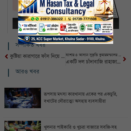
সম্পর্কিত খবর
যশোর ৪ আসনে সুকৃতি কুমারমন্ডলের নির্বাচনী ইশতেহার ঘোষণা
কুষ্টিয়া কারাগারে ফাঁস দিয়ে হাজতির আত্মহত্যা
একটি দল চাঁদাবাজি রাহাজানিতে আমাদের জীবন দূর্বিসহ করে তুলেছে
আরও খবর
রূপসায় মৎস্য কারখানায় একের পর একচুরি,
বখাটের দৌরাত্ম্যে অসহায় ব্যবসায়ীরা
খুলনার পাইকারি ও খুচরা বাজারে সবজি-সহ