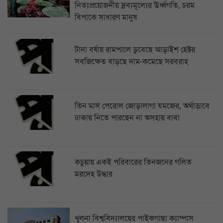
নিত্যপ্রয়োজনীয় দ্রব্যমূল্যের ঊর্ধ্বগতি, চরম
বিপাকে সাধারণ মানুষ
টানা বর্ষায় রামপালে ডুবেছে আড়াইশ হেক্টর
সবজিক্ষেত বাড়ছে দাম-কমেছে সরবরাহ
তিন মাস পেরোল জোড়ালাগা যমজের, অর্থাভাবে
ঢাকায় নিতে পারছেন না অসহায় বাবা
কচুয়ায় একই পরিবারের তিনজনের গলিত
মরদেহ উদ্ধার
খুলনা বিশ্ববিদ্যালয়ের পাইকগাছা ক্যাম্পাস