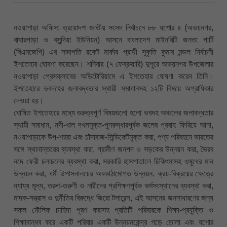
নওয়াপাড়া অফিস: ত্রয়োদশ জাতীয় সংসদ নির্বাচনে ৮৮ যশোর ৪ (অভয়নগর,
বাঘারপাড়া ও বসুন্দিয়া ইউনিয়ন) আসনে বাংলাদেশ মাইনরিটি জনতা পার্টি
(বিএমজেপি) এর সভাপতি রকেট মার্কার প্রার্থী সুকৃতি কুমার মন্ডল নির্বাচনী
ইশতেহার ঘোষণা করেছেন। শনিবার (৭ ফেব্রুয়ারি) দুপুরে অভয়নগর উপজেলার
নওয়াপাড়া প্রেসক্লাবের অডিটোরিয়ামে এ ইশতেহার ঘোষণা করেন তিনি।
ইশতেহারে ভবদহের জলাবদ্ধতার স্থায়ী সমাধানসহ ১২টি বিষয়ে অগ্রাধিকার
দেওয়া হয়।
ঘোষিত ইশতেহারে মধ্যে গুরুত্বপূর্ণ বিষয়গুলো হলো ভবদহ অঞ্চলের জলাবদ্ধতার
স্থায়ী সমাধান, নদী-খাল দখলমুক্ত-পুনরুদ্ধারপূর্বক জলের প্রবাহ ফিরিয়ে আনা,
নওয়াপাড়াকে উপ-শহরা এবং চাঁদাবাজ-সিন্ডিকেটমুক্ত করা, পণ্য পরিবহনে ভারতের
সঙ্গে স্থানান্তরের ব্যবস্থা করা, গ্রামীণ জনপদ ও সড়কের উন্নয়ন করা, ভৈরব
নদে ফেরী চলাচলের ব্যবস্থা করা, সরকারি হাসপাতালে চিকিৎসাসহ ওষুধের মান
উন্নয়ন করা, ধর্মী উপাসনালয়ের অবকাঠামোগত উন্নয়ন. ক্রয়-বিক্রয়ের ক্ষেত্রে
ন্যায্য মূল্য, তরুণ-তরুণী ও নারীদের প্রশিক্ষণপূর্বক কর্মসংস্থানের ব্যবস্থা করা,
মাদক-সন্ত্রাস ও দুর্নীতির বিরুদ্ধে জিরো টলারেন্স, এই আসনের জনসাধারণের জন্য
সকল মৌলিক চাহিদা পূরণ করাসহ প্রতিটি পরিবারকে শিক্ষা-প্রযুক্তি ও
শিক্ষাবান্ধব করে একটি পরিবার একটি উন্নয়নকেন্দ্র গড়ে তোলা এবং যশোর