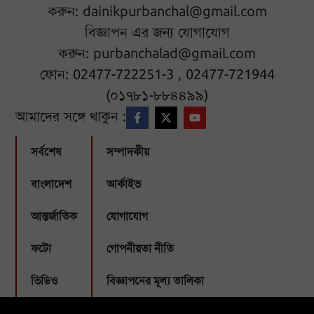
করুন:
dainikpurbanchal@gmail.com
বিজ্ঞাপন এর জন্য যোগাযোগ
করুন:
purbanchalad@gmail.com
ফোন: 02477-722251-3 , 02477-721944
(০১৭৮১-৮৮৪৪৯৯)
আমাদের সঙ্গে থাকুন :
সর্বশেষ
সম্পাদকীয়
বাংলাদেশ
আর্কাইভ
আন্তর্জাতিক
যোগাযোগ
ফটো
গোপনীয়তা নীতি
ভিডিও
বিজ্ঞাপনের মূল্য তালিকা