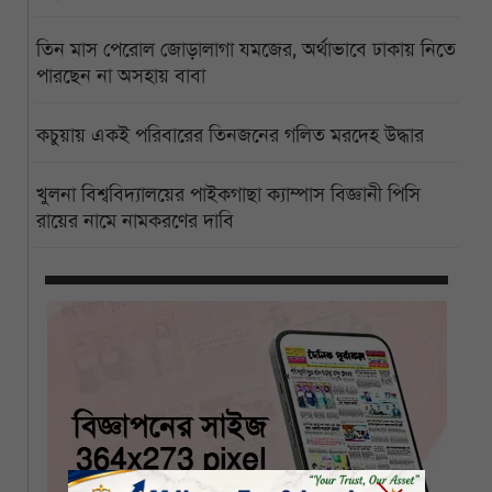
তিন মাস পেরোল জোড়ালাগা যমজের, অর্থাভাবে ঢাকায় নিতে
পারছেন না অসহায় বাবা
কচুয়ায় একই পরিবারের তিনজনের গলিত মরদেহ উদ্ধার
খুলনা বিশ্ববিদ্যালয়ের পাইকগাছা ক্যাম্পাস বিজ্ঞানী পিসি
রায়ের নামে নামকরণের দাবি