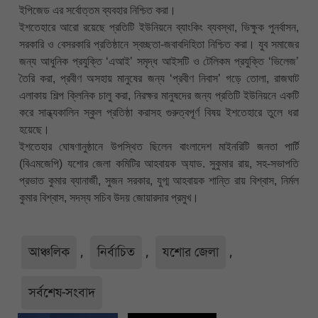
ইপিজেড এর সর্বোত্তম ব্যবহার নিশ্চিত করা।
ইশতেহারে আরো রয়েছে প্রতিটি ইউনিয়নে ব্যাংকিং ব্যবস্থা, ভিক্ষুক পুনর্বাসন,
সরকারি ও বেসরকারি প্রতিষ্ঠানে স্বচ্ছতা-জবাবদিহিতা নিশ্চিত করা। যুব সমাজের
জন্য আধুনিক প্রযুক্তি ‘এআই’ সমৃদ্ধ আইসটি ও টেলিকম প্রযুক্তি ‘ভিলেজ’
তৈরি করা, প্রবীণ অসহায় মানুষের জন্য ‘প্রবীণ নিবাস’ গড়ে তোলা, রাজঘাট
এলাকায় শিল্প ক্লিনিক চালু করা, নিরক্ষর মানুষদের জন্য প্রতিটি ইউনিয়নে একটি
করে সান্ধ্যকালিন স্কুল প্রতিষ্ঠা করাসহ গুরুত্বপূর্ণ বিষয় ইশতেহারে তুলে ধরা
হয়েছে।
ইশতেহার ঘোষণানুষ্ঠানে উপস্থিত ছিলেন বাংলাদেশ মাইনরিটি জনতা পার্টি
(বিএমজেপি) যশোর জেলা কমিটির আহবায়ক অ্যাড. সুকুমার রায়, সহ-সভাপতি
প্রভাত কুমার ব্যানার্জী, সুজন সরকার, যুগ্ম আহবায়ক শান্তি রায় বিশ্বাস, নির্মল
কুমার বিশ্বাস, সদস্য সচিব উদয় জোয়ারদার প্রমুখ।
আঞ্চলিক
,
নির্বাচিত
,
যশোর জেলা
,
সর্বশেষ-সংবাদ