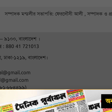
সম্পাদক মন্ডলীর সভাপতি: ফেরদৌসী আলী , সম্পাদক ও প
 – ৯১০০, বাংলাদেশ ।
্স : 880 41 721013
ুরা, ঢাকা-১২১৯, বাংলাদেশ।
hal@gmail.com
d@gmail.com
৭৮১-৮৮৪৪৯৯)
l rights reserved
Designed & D