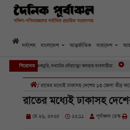
সর্বশেষ
বাংলাদেশ
আন্তর্জাতিক
সারাদেশ
আজ
য় একের পর একচুরি, বখাটের দৌরাত্ম্যে অসহায় ব্যবসায়ীরা
শিরোনাম
খুলনার প
/ রাতের মধ্যেই ঢাকাসহ দেশের ১৩ জেলা তীব্র ঝড়ে
রাতের মধ্যেই ঢাকাসহ দেশের
মে ২৬, ২০২৫
২২:১১
পূর্বাঞ্চল ডেস্ক