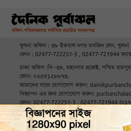
খুলনা অফিস : ৩৮ ইকবাল নগর মসজিদ লেন, খুলনা
ফোন : 02477-722251-3 , 02477-721944 ফ্যাক
ঢাকা অফিস :সি -৩৪, মহানগর প্রজেক্ট, পশ্চিম রামপ
ফোন: ০২৫৫১২৮৮৭৩.
আমাদের সাথে যোগাযোগ করুন:
dainikpurbanc
বিজ্ঞাপন এর জন্য যোগাযোগ করুন:
purbanchala
ফোন: 02477-722251-3 , 02477-721944 (০১
আমাদের সঙ্গে থাকুন :
© ২০২৬ দৈনিক পূর্বাঞ্চল. Al