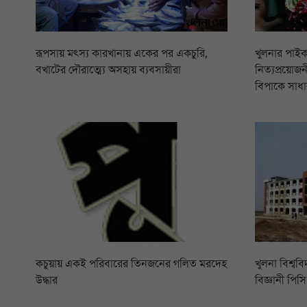
রূপসায় মৎস্য কারখানায় একের পর একচুরি,
খুলনার পাইক
বখাটের দৌরাত্ম্যে অসহায় ব্যবসায়ীরা
নিত্যপ্রয়োজনী
বিপাকে সাধা
কচুয়ায় একই পরিবারের তিনজনের গলিত মরদেহ
খুলনা বিশ্বব
উদ্ধার
বিজ্ঞানী পি