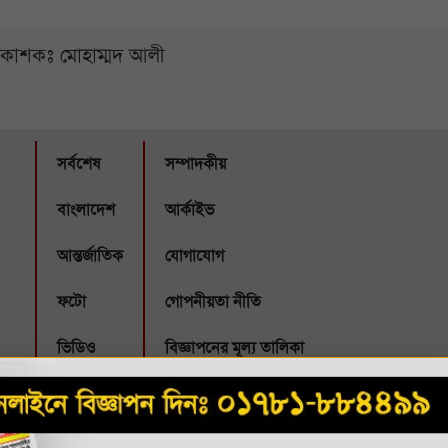
্রকাশকঃ মোহাম্মদ আলী
সর্বশেষ
সম্পাদকীয়
বাংলাদেশ
আর্কাইভ
আন্তর্জাতিক
যোগাযোগ
ফটো
গোপনীয়তা নীতি
ভিডিও
বিজ্ঞাপনের মূল্য তালিকা
Webbubl
eveloped by: