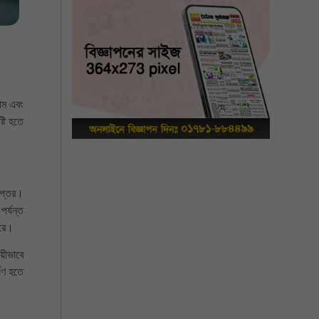
রাম এবং
টি হতে
দপ্তর।
পর্যন্ত
ারে।
য়ীভাবে
ষণ হতে