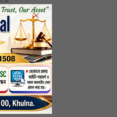
িংহ এবং
ে দমকা
। এদিন
ারে।
মাঝারি
স পেতে
 ধরনের
 থাকতে