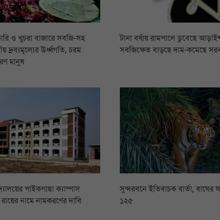
ারি ও খুচরা বাজারে সবজি-সহ
টানা বর্ষায় রামপালে ডুবেছে আড়াইশ
য় দ্রব্যমূল্যের ঊর্ধ্বগতি, চরম
সবজিক্ষেত বাড়ছে দাম-কমেছে সর
রণ মানুষ
িদ্যালয়ের পাইকগাছা ক্যাম্পাস
সুন্দরবনে ইতিবাচক বার্তা, বাঘের স
সি রায়ের নামে নামকরণের দাবি
১২৫