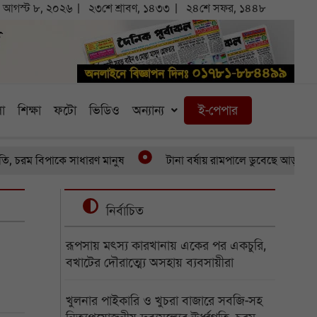
আগস্ট ৮, ২০২৬
২৩শে শ্রাবণ, ১৪৩৩
২৪শে সফর, ১৪৪৮
া
শিক্ষা
ফটো
ভিডিও
অন্যান্য
ই-পেপার
ম বিপাকে সাধারণ মানুষ
টানা বর্ষায় রামপালে ডুবেছে আড়াইশ হেক্টর 
নির্বাচিত
রূপসায় মৎস্য কারখানায় একের পর একচুরি,
বখাটের দৌরাত্ম্যে অসহায় ব্যবসায়ীরা
খুলনার পাইকারি ও খুচরা বাজারে সবজি-সহ