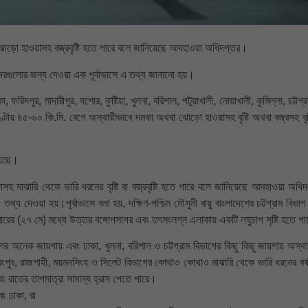
 ঝোড়ো হাওয়াসহ বজ্রবৃষ্টি হতে পারে বলে জানিয়েছে আবহাওয়া অধিদপ্তর।
ন্দরগুলোর জন্য দেওয়া এক পূর্বাভাসে এ তথ্য জানানো হয়।
, ফরিদপুর, মাদারীপুর, যশোর, কুষ্টিয়া, খুলনা, বরিশাল, পটুয়াখালী, নোয়াখালী, কুমিল্লা, চট্টগ্
্টায় ৪৫-৬০ কি.মি. বেগে অস্থায়ীভাবে দমকা অথবা ঝোড়ো হাওয়াসহ বৃষ্টি অথবা বজ্রসহ বৃষ্
য়েছে।
সহ মাঝারি থেকে ভারি ধরনের বৃষ্টি বা বজ্রবৃষ্টি হতে পারে বলে জানিয়েছে আবহাওয়া অধি
থ্য দেওয়া হয়।পূর্বাভাসে বলা হয়, দক্ষিণ-পশ্চিম মৌসুমী বায়ু বাংলাদেশের চট্টগ্রাম বিভাগ 
ের (২৭ মে) মধ্যে উত্তর বঙ্গোপসাগর এবং তৎসংলগ্ন এলাকায় একটি লঘুচাপ সৃষ্টি হতে প
র অনেক জায়গায় এবং ঢাকা, খুলনা, বরিশাল ও চট্টগ্রাম বিভাগের কিছু কিছু জায়গায় অস্থা
ে রংপুর, রাজশাহী, ময়মনসিংহ ও সিলেট বিভাগের কোথাও কোথাও মাঝারি থেকে ভারি ধরনের বর্
ং রাতের তাপমাত্রা সামান্য হ্রাস পেতে পারে।
ং ঢাকা, রা