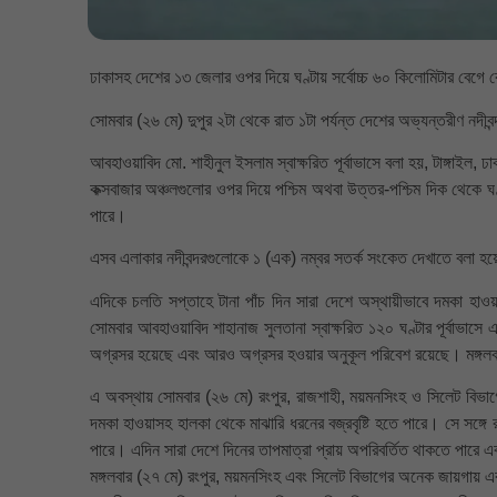
ঢাকাসহ দেশের ১৩ জেলার ওপর দিয়ে ঘণ্টায় সর্বোচ্চ ৬০ কিলোমিটার বেগে
সোমবার (২৬ মে) দুপুর ২টা থেকে রাত ১টা পর্যন্ত দেশের অভ্যন্তরীণ নদীব
আবহাওয়াবিদ মো. শাহীনুল ইসলাম স্বাক্ষরিত পূর্বাভাসে বলা হয়, টাঙ্গাইল, ঢাকা
কক্সবাজার অঞ্চলগুলোর ওপর দিয়ে পশ্চিম অথবা উত্তর-পশ্চিম দিক থেকে ঘণ
পারে।
এসব এলাকার নদীবন্দরগুলোকে ১ (এক) নম্বর সতর্ক সংকেত দেখাতে বলা হ
এদিকে চলতি সপ্তাহে টানা পাঁচ দিন সারা দেশে অস্থায়ীভাবে দমকা হাওয়া
সোমবার আবহাওয়াবিদ শাহানাজ সুলতানা স্বাক্ষরিত ১২০ ঘণ্টার পূর্বাভাসে এ ত
অগ্রসর হয়েছে এবং আরও অগ্রসর হওয়ার অনুকূল পরিবেশ রয়েছে। মঙ্গলবার
এ অবস্থায় সোমবার (২৬ মে) রংপুর, রাজশাহী, ময়মনসিংহ ও সিলেট বিভাগে
দমকা হাওয়াসহ হালকা থেকে মাঝারি ধরনের বজ্রবৃষ্টি হতে পারে। সে সঙ্গ
পারে। এদিন সারা দেশে দিনের তাপমাত্রা প্রায় অপরিবর্তিত থাকতে পারে এব
মঙ্গলবার (২৭ মে) রংপুর, ময়মনসিংহ এবং সিলেট বিভাগের অনেক জায়গায় এব