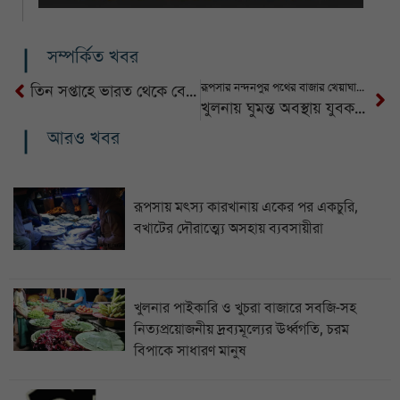
সম্পর্কিত খবর
রূপসার নন্দনপুর পথের বাজার খেয়াঘাটের বেহাল দশা
তিন সপ্তাহে ভারত থেকে বেনাপোল দিয়ে ৭১০০ মেট্রিক টন চাল আমদানি
খুলনায় ঘুমন্ত অবস্থায় যুবককে গুলি করে হত্যা
আরও খবর
রূপসায় মৎস্য কারখানায় একের পর একচুরি,
বখাটের দৌরাত্ম্যে অসহায় ব্যবসায়ীরা
খুলনার পাইকারি ও খুচরা বাজারে সবজি-সহ
নিত্যপ্রয়োজনীয় দ্রব্যমূল্যের ঊর্ধ্বগতি, চরম
বিপাকে সাধারণ মানুষ