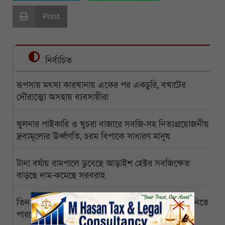
Print
নির্বাচিত
রূপসায় মৎস্য কারখানায় একের পর একচুরি, বখাটের
দৌরাত্ম্যে অসহায় ব্যবসায়ীরা
খুলনার পাইকারি ও খুচরা বাজারে সবজি-সহ নিত্যপ্রয়োজনীয়
দ্রব্যমূল্যের ঊর্ধ্বগতি, চরম বিপাকে সাধারণ মানুষ
টানা বর্ষায় রামপালে ডুবেছে আড়াইশ হেক্টর সবজিক্ষেত
বাড়ছে দাম-কমেছে সরবরাহ
তিন মাস পেরোল জোড়ালাগা যমজের, অর্থাভাবে ঢাকায় নিতে
পারছেন না অসহায় বাবা