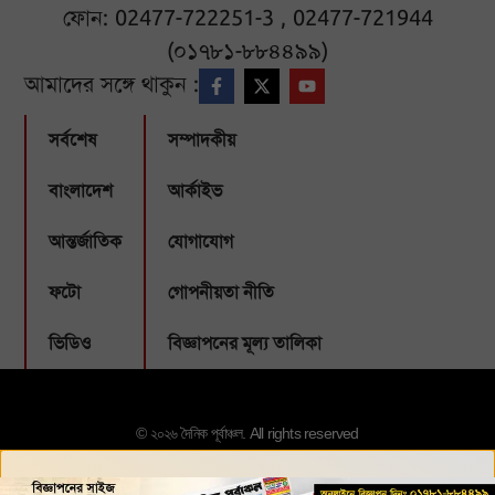
ফোন: 02477-722251-3 , 02477-721944
(০১৭৮১-৮৮৪৪৯৯)
আমাদের সঙ্গে থাকুন :
সর্বশেষ
সম্পাদকীয়
বাংলাদেশ
আর্কাইভ
আন্তর্জাতিক
যোগাযোগ
ফটো
গোপনীয়তা নীতি
ভিডিও
বিজ্ঞাপনের মূল্য তালিকা
© ২০২৬ দৈনিক পূর্বাঞ্চল. All rights reserved
Designed & Developed by:
Webbubl