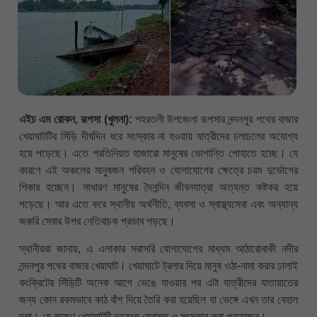
এইচ এম রোকন, রূপসা (খুলনা):
শহরতলী উপজেলা রূপসার নন্দনপুর পথের বাজার
খেয়াঘাটটির সিঁড়ি দীর্ঘদিন ধরে সংস্কার না হওয়ায় যাত্রীদের চলাচলের অযোগ্য
হয়ে পড়েছে। এতে প্রতিনিয়ত হাজারো মানুষের ভোগান্তি পোহাতে হচ্ছে। যে
কারণে এই অঞ্চলের মানুষজন পরিবহন ও যোগাযোগের ক্ষেত্রে চরম দুর্ভোগের
শিকার হচ্ছেন। সাধারণ মানুষের দৈনন্দিন জীবনযাত্রা অত্যন্ত কষ্টকর হয়ে
পড়েছে। আর এতে করে স্থানীয় অর্থনীতি, ব্যবসা ও স্বাস্থ্যসেবা এবং অন্যান্য
জরুরি সেবার উপর নেতিবাচক প্রভাব পড়ছে।
স্থানীয়রা জানায়, এ এলাকার সরাসরি যোগাযোগের মাধ্যম আঠারোবাকী নদীর
নন্দনপুর পথের বাজার খেয়াঘাট। খেয়াঘাটে ট্রলার দিয়ে মানুষ ওঠা-নামা করার ঢালাই
কংক্রিটের সিঁড়িটি অনেক আগে ভেঙে যাওয়ার পর এটা যাত্রীদের যাতায়াতের
জন্য কোন রকমভাবে কাঠ বাঁশ দিয়ে তৈরি করা হয়েছিল যা ভেঙ্গে এখন তার বেহাল
দশা। যে কারণে খেয়াঘাটটি দ্রæত মেরামত ও সংস্কার করা প্রয়োজন।