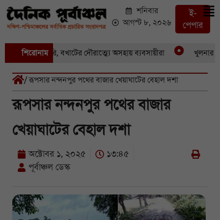
শনিবার
ই-
আগস্ট ৮, ২০২৬
পেপার
ের পর একচুরি, বখাটের দৌরাত্ম্যে অসহায় ব্যবসায়ীরা
শিরোনাম
খুলনার পাইকা
/ রূপসার নন্দনপুর পথের বাজার খেয়াঘাটের বেহাল দশা
রূপসার নন্দনপুর পথের বাজার
খেয়াঘাটের বেহাল দশা
অক্টোবর ১, ২০২৫
১৩:৪৫
পূর্বাঞ্চল ডেস্ক