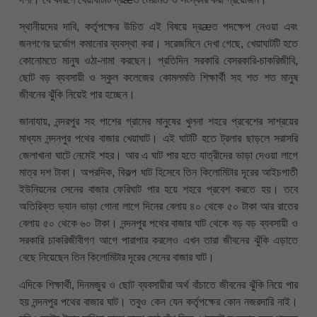
স্থানীয়দের দাবি, কর্তৃপক্ষের উচিত এই বিষয়ে দ্রæত পদক্ষেপ নেওয়া এবং
জনগণের দুর্ভোগ কমানোর ব্যবস্থা করা। সরেজমিনে দেখা গেছে, খেয়াঘাটটি হতে
কোনোমতে মানুষ ওঠা-নামা করছেন। প্রতিদিন সরকারি বেসরকারি-চাকরিজীবি,
ছোট বড় ব্যবসায়ী ও স্কুল কলেজের কোমলমতি শিক্ষার্থী সহ শত শত মানুষ
জীবনের ঝুঁকি নিয়েই পার হচ্ছেন।
জানাযায়, নন্দরপুর সহ পাশের গ্রামের মানুষের খুলনা শহরে প্রবেশের সাশ্রয়ের
মাধ্যম নন্দনপুর পথের বাজার খেয়াঘাট। এই ঘাটটি হতে ট্রলার ছাড়লে সরাসরি
জেলাখানা ঘাটে নেমেই শহর। আর এ ঘাট পার হতে যাত্রীদের ভাড়া দেওয়া লাগে
মাত্র দশ টাকা। অপরদিক, বিকল্প ঘাট হিসেবে তিন কিলোমিটার দূরের আইচগাতী
ইউনিয়নের সেনের বাজার ফেরিঘাট পার হয়ে শহরে প্রবেশ করতে হয়। তবে
অতিরিক্ত ভ্যান ভাড়া গোনা লাগে দিনের বেলায় ৪০ থেকে ৫০ টাকা আর রাতের
বেলায় ৫০ থেকে ৬০ টাকা। নন্দনপুর পথের বাজার ঘাট থেকে বড় বড় ব্যবসায়ী ও
সরকারি চাকরিজীবীগণ আগে পারাপার করলেও এখন তারা জীবনের ঝুঁকি এড়াতে
বেছে নিয়েছেন তিন কিলোমিটার দূরের সেনের বাজার ঘাট।
এদিকে শিক্ষার্থী, দিনমজুর ও ছোট ব্যবসায়ীরা অর্থ বাঁচাতে জীবনের ঝুঁকি নিয়ে পার
হয় নন্দনপুর পথের বাজার ঘাট। তবুও কেন যেন কর্তৃপক্ষের কোন নজরদারি নাই।