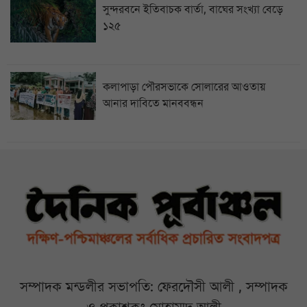
সুন্দরবনে ইতিবাচক বার্তা, বাঘের সংখ্যা বেড়ে
১২৫
কলাপাড়া পৌরসভাকে সোলারের আওতায়
আনার দাবিতে মানববন্ধন
সম্পাদক মন্ডলীর সভাপতি: ফেরদৌসী আলী , সম্পাদক