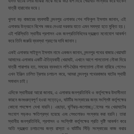
যদিও ঘাটের টলার মাঝিরা মাঝে মাঝে কাঠ বাঁশ দিয়ে খেয়াঘাট সংস্কার করে থাকেন
যাত্রী হারানোর ভয়ে।
খুলনা বড় বাজারের ব্যবসায়ী নন্দনপুর এলাকার শেখ শফিকুল ইসলাম জানান, এই
এলাকার উন্নয়নে বিশেষ নজর দেওয়া দরকার যাতে এমন সমস্যা হতে মুক্তি হয়।
এই পরিস্থিতি স্থানীয় প্রশাসন এবং জনপ্রতিনিধিদের দ্রæত মনোযোগ আকর্ষণ
করে তিনি জরুরি ব্যবস্থা গ্রহণের দাবি জানান।
একই এলাকার সাইফুল ইসলাম নামে একজন জানান, নন্দনপুর পথের বাজার খেয়াঘাট
আমাদের এলাকার একটি ঐতিহ্যবাহী খেয়াঘাট, এখানে আগে পালতোলা নৌকা দিয়ে
যাত্রী পারাপার হত, সময়ের ব্যবধানে লগি-বৈঠার পালতোলা নৌকা হারিয়ে গেলেও
এখন ইঞ্জিন চালিত ট্রলার চলাচল করে, আমরা নন্দনপুর পথেরবাজার ঘাটের স্থায়ী
সমাধান চাই।
এদিকে স্থানীয়রা আরো জানায়, এ এলাকার জনপ্রতিনিধি ও কর্তৃপক্ষের উদাসীনতা
কারনে জনগুরুত্বপূর্ণ হওয়া সত্তে¡ও, ঘাটটির সংস্কারের জন্য সংশ্লিষ্ট কর্তৃপক্ষের
কোনো পদক্ষেপ দেখা যায়নি। এছাড়া, ঘূর্ণিঝড়-জলোচ্ছ¡াসের পর খেয়াঘাটের
সংযোগ সড়কও ক্ষতিগ্রস্থ হয়েছে এবং সেগুলোরও সংস্কার করা হয়নি। তারা
স্থানীয় জনপ্রতিনিধি, প্রশাসন ও সংশ্লিষ্ট কর্তৃপক্ষের প্রতি দৃষ্টি আকর্ষণ করে
অতি দ্রæত চলাচলের জন্য রাস্তা ও ঘাটটির সিঁড়ি সংস্কারের কাজ করার