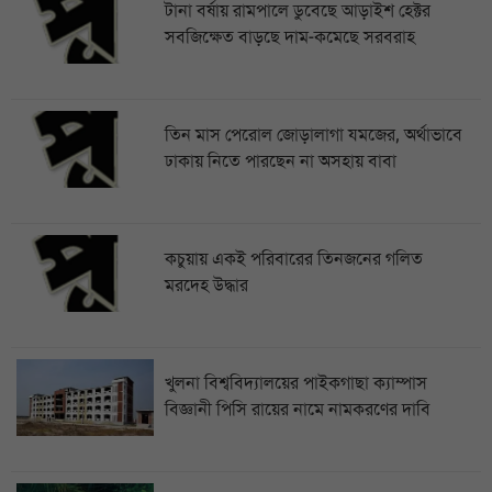
টানা বর্ষায় রামপালে ডুবেছে আড়াইশ হেক্টর
সবজিক্ষেত বাড়ছে দাম-কমেছে সরবরাহ
তিন মাস পেরোল জোড়ালাগা যমজের, অর্থাভাবে
ঢাকায় নিতে পারছেন না অসহায় বাবা
কচুয়ায় একই পরিবারের তিনজনের গলিত
মরদেহ উদ্ধার
খুলনা বিশ্ববিদ্যালয়ের পাইকগাছা ক্যাম্পাস
বিজ্ঞানী পিসি রায়ের নামে নামকরণের দাবি