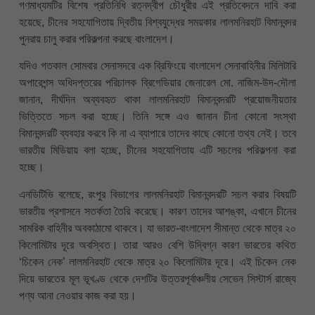
গণমাধ্যমটির বিশেষ প্রতিনিধি রত্নদ্বীপ চৌধুরীর এই প্রতিবেদনে দাবি করা
হয়েছে, চীনের সহযোগিতায় দ্বিতীয় বিশ্বযুদ্ধের সময়কার লালমনিরহাট বিমানবন্দর
পুনরায় চালু করার পরিকল্পনা করছে বাংলাদেশ।
যদিও গতকাল সোমবার সেনাসদরে এক ব্রিফিংয়ে বাংলাদেশ সেনাবাহিনীর মিলিটারি
অপারেশন্স অধিদপ্তরের পরিচালক ব্রিগেডিয়ার জেনারেল মো. নাজিম-উদ-দৌলা
জানান, দীর্ঘদিন অব্যবহৃত থাকা লালমনিরহাট বিমানবন্দরটি প্রয়োজনীয়তার
ভিত্তিতে সচল করা হচ্ছে। তিনি সঙ্গে এও জানান চীনা কোনো সংস্থা
বিমানবন্দরটি ব্যবহার করবে কি না এ ব্যাপারে তাদের কাছে কোনো তথ্য নেই। তবে
ভারতীয় মিডিয়ায় বলা হচ্ছে, চীনের সহযোগিতায় এটি সচলের পরিকল্পনা করা
হচ্ছে।
এনডিটিভি বলেছে, রংপুর বিভাগের লালমনিরহাট বিমানবন্দরটি সচল করার বিষয়টি
ভারতীয় প্রশাসনে সতর্কতা তৈরি করেছে। কারণ তাদের আশঙ্কা, এখানে চীনের
সামরিক বাহিনীর অবকাঠামো থাকবে। যা ভারত-বাংলাদেশ সীমান্ত থেকে মাত্র ২০
কিলোমিটার দূরে অবস্থিত। তারা আরও বেশি উদ্বিগ্ন কারণ ভারতের কথিত
‘চিকেন নেক’ লালমনিরহাট থেকে মাত্র ২০ কিলোমিটার দূরে। এই চিকেন নেক
দিয়ে ভারতের মূল ভূখণ্ড থেকে দেশটির উত্তরপূর্বাঞ্চলীয় সেভেন সিস্টার্স রাজ্যে
পণ্য আনা নেওয়ার কাজ করা হয়।