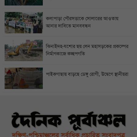
কলাপাড়া পৌরসভাকে সোলারের আওতায়
আনার দাবিতে মানববন্ধন
ঝিনাইদহ-যশোর ছয় লেন মহাসড়কের প্রকল্পের
নির্মাণকাজে কচ্ছপগতি
পাইকগাছায় বাড়ছে ডেঙ্গু রোগী, উদ্বেগে স্থানীয়রা