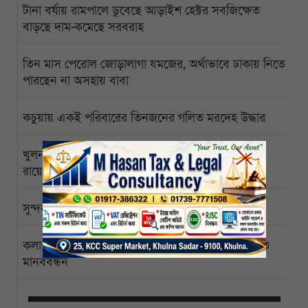
টানা বর্ষায় রামপালে ডুবেছে আড়াইশ হেক্টর সবজিক্ষেত
বাড়ছে দাম-কমেছে সরবরাহ
তিন মাস পেরোল জোড়ালাগা যমজের, অর্থাভাবে ঢাকায় নিতে
পারছেন না অসহায় বাবা
কচুয়ায় একই পরিবারের তিনজনের গলিত মরদেহ উদ্ধার
খুলনা বিশ্ববিদ্যালয়ের পাইকগাছা ক্যাম্পাস বিজ্ঞানী পিসি
রায়ের নামে নামকরণের দাবি
সুন্দরবনে ইতিবাচক বার্তা, বাঘের সংখ্যা বেড়ে ১২৫
কলাপাড়া পৌরসভাকে সোলারের আওতায় আনার দাবিতে
মানববন্ধন