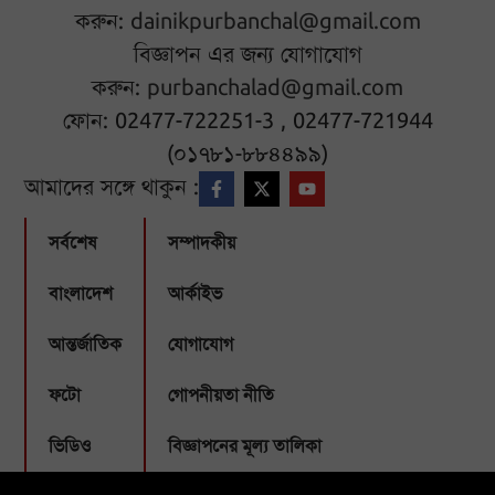
করুন:
dainikpurbanchal@gmail.com
বিজ্ঞাপন এর জন্য যোগাযোগ
করুন:
purbanchalad@gmail.com
ফোন: 02477-722251-3 , 02477-721944
(০১৭৮১-৮৮৪৪৯৯)
আমাদের সঙ্গে থাকুন :
সর্বশেষ
সম্পাদকীয়
বাংলাদেশ
আর্কাইভ
আন্তর্জাতিক
যোগাযোগ
ফটো
গোপনীয়তা নীতি
ভিডিও
বিজ্ঞাপনের মূল্য তালিকা