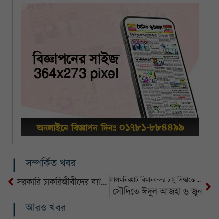
সম্পর্কিত খবর
লালমনিরহাট বিমানবন্দর চালু সিদ্ধান্তে ভারতের উদ্বেগ
সরকারি চাকরিজীবীদের ব্যাপারে সরকারের অবস্থান স্পষ্ট : প্রেস সচিব
সৌদিতে ঈদুল আজহা ৬ জুন
আরও খবর