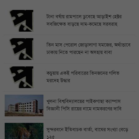
টানা বর্ষায় রামপালে ডুবেছে আড়াইশ হেক্টর
সবজিক্ষেত বাড়ছে দাম-কমেছে সরবরাহ
তিন মাস পেরোল জোড়ালাগা যমজের, অর্থাভাবে
ঢাকায় নিতে পারছেন না অসহায় বাবা
কচুয়ায় একই পরিবারের তিনজনের গলিত
মরদেহ উদ্ধার
খুলনা বিশ্ববিদ্যালয়ের পাইকগাছা ক্যাম্পাস
বিজ্ঞানী পিসি রায়ের নামে নামকরণের দাবি
সুন্দরবনে ইতিবাচক বার্তা, বাঘের সংখ্যা বেড়ে
১২৫