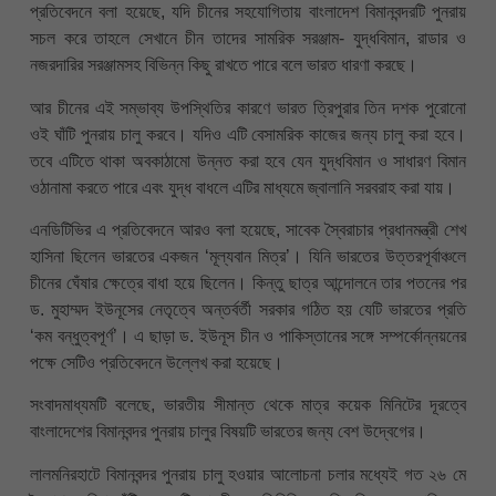
প্রতিবেদনে বলা হয়েছে, যদি চীনের সহযোগিতায় বাংলাদেশ বিমানবন্দরটি পুনরায়
সচল করে তাহলে সেখানে চীন তাদের সামরিক সরঞ্জাম- যুদ্ধবিমান, রাডার ও
নজরদারির সরঞ্জামসহ বিভিন্ন কিছু রাখতে পারে বলে ভারত ধারণা করছে।
আর চীনের এই সম্ভাব্য উপস্থিতির কারণে ভারত ত্রিপুরার তিন দশক পুরোনো
ওই ঘাঁটি পুনরায় চালু করবে। যদিও এটি বেসামরিক কাজের জন্য চালু করা হবে।
তবে এটিতে থাকা অবকাঠামো উন্নত করা হবে যেন যুদ্ধবিমান ও সাধারণ বিমান
ওঠানামা করতে পারে এবং যুদ্ধ বাধলে এটির মাধ্যমে জ্বালানি সরবরাহ করা যায়।
এনডিটিভির এ প্রতিবেদনে আরও বলা হয়েছে, সাবেক স্বৈরাচার প্রধানমন্ত্রী শেখ
হাসিনা ছিলেন ভারতের একজন ‘মূল্যবান মিত্র’। যিনি ভারতের উত্তরপূর্বাঞ্চলে
চীনের ঘেঁষার ক্ষেত্রে বাধা হয়ে ছিলেন। কিন্তু ছাত্র আন্দোলনে তার পতনের পর
ড. মুহাম্মদ ইউনূসের নেতৃত্বে অন্তর্বর্তী সরকার গঠিত হয় যেটি ভারতের প্রতি
‘কম বন্ধুত্বপূর্ণ’। এ ছাড়া ড. ইউনূস চীন ও পাকিস্তানের সঙ্গে সম্পর্কোন্নয়নের
পক্ষে সেটিও প্রতিবেদনে উল্লেখ করা হয়েছে।
সংবাদমাধ্যমটি বলেছে, ভারতীয় সীমান্ত থেকে মাত্র কয়েক মিনিটের দূরত্বে
বাংলাদেশের বিমানবন্দর পুনরায় চালুর বিষয়টি ভারতের জন্য বেশ উদ্বেগের।
লালমনিরহাটে বিমানবন্দর পুনরায় চালু হওয়ার আলোচনা চলার মধ্যেই গত ২৬ মে